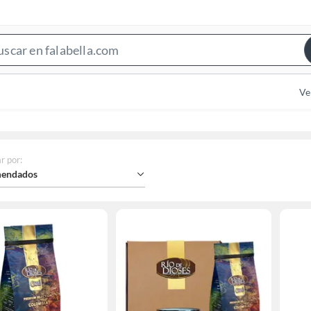
Search
Bar
Ve
r por
:
endados