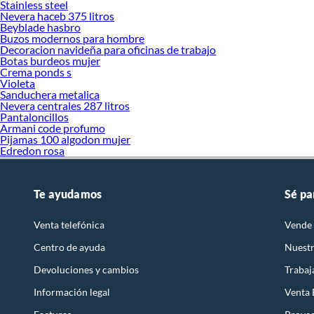
Stainless steel
Nevera haceb 375 litros
Beyblade hasbro
Buzos modernos para hombre
Decoracion navideña para oficinas de trabajo
Botas burdeos mujer
Crema ponds s
Violeta
Sanduchera metalica
Nevera centrales 287 litros
Pantaloncillos
Armani code profumo
Pijamas 100 algodon mujer
Edredon rosa
Te ayudamos
Sé pa
Venta telefónica
Vende 
Centro de ayuda
Nuestr
Devoluciones y cambios
Trabaj
Información legal
Venta