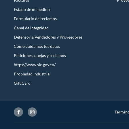
Facturas
Prove
Estado de mi pedido
Formulario de reclamos
Canal de integridad
Defensoría Vendedores y Proveedores
Cómo cuidamos tus datos
Peticiones, quejas y reclamos
https://www.sic.gov.co/
Propiedad industrial
Gift Card
Término