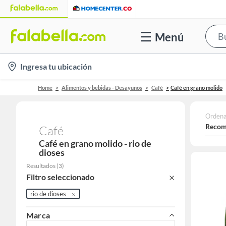
Menú
location-
Ingresa tu ubicación
icon
Home
Alimentos y bebidas - Desayunos
Café
Café en grano molido
Ordena
Recom
Café
Café en grano molido - rio de
dioses
Resultados
(
3
)
Filtro seleccionado
rio de dioses
Marca