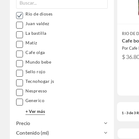
Rio de dioses
Juan valdez
La bastilla
RIO DE 
Cafe bo
Matiz
Por Cafe 
Cafe olga
$ 36.8
Mundo bebe
Sello rojo
Tecnohogar js
Nespresso
Generico
+ Ver más
1 - 3 de 3
Precio
Contenido (ml)