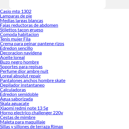
Casio mtp 1302
Lamparas de pie
Medias largas blancas
Fajas reductoras de abdomen
Stilettos tacon grueso
Comoda habitacion
Tenis mujer Fila
Crema para peinar pantene rizos
Edredon sencillo
Decoracion navidena
Aceite loreal
Buzo negro hombre
Soportes para repisas
Perfume dior ambre nuit
Loreal absolut repair
Pantalones anchos hombre skate
Depilador instantaneo
Calculadoras
Edredon semidoble
Agua saborizada
Skala aguacate
Xiaomi redmi note 13 5g
Horno electrico challenger 220v
Cestas de mimbre
Maleta para maquillaje
Sillas y sillones de terraza Rimax