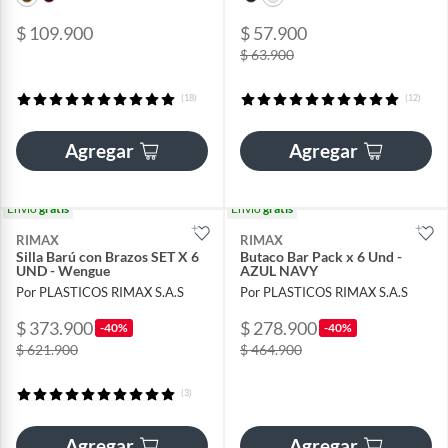
$ 109.900
$ 57.900
$ 63.900
(18)
(12)
Agregar
Agregar
Envío
gratis
Envío
gratis
RIMAX
RIMAX
Silla Barú con Brazos SET X 6
Butaco Bar Pack x 6 Und -
UND - Wengue
AZUL NAVY
Por PLASTICOS RIMAX S.A.S
Por PLASTICOS RIMAX S.A.S
$ 373.900
$ 278.900
-40%
-40%
$ 621.900
$ 464.900
(3)
Agregar
Agregar