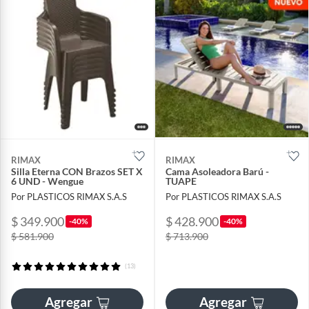
RIMAX
RIMAX
Silla Eterna CON Brazos SET X
Cama Asoleadora Barú -
6 UND - Wengue
TUAPE
Por PLASTICOS RIMAX S.A.S
Por PLASTICOS RIMAX S.A.S
$ 349.900
$ 428.900
-40%
-40%
$ 581.900
$ 713.900
(13)
Agregar
Agregar