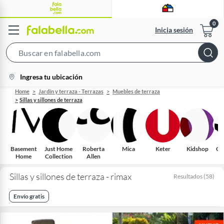
Inicia sesión
Search
Bar
location-
Ingresa tu ubicación
icon
Home
Jardín y terraza - Terrazas
Muebles de terraza
Sillas y sillones de terraza
Basement
Just Home
Roberta
Mica
Keter
Kidshop
Ca
Home
Collection
Allen
Sillas y sillones de terraza - rimax
Resultados
(
58
)
Envío gratis