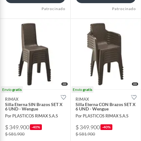
Patrocinado
Patrocinado
Envío
gratis
Envío
gratis
RIMAX
RIMAX
Silla Eterna SIN Brazos SET X
Silla Eterna CON Brazos SET X
6 UND - Wengue
6 UND - Wengue
Por PLASTICOS RIMAX S.A.S
Por PLASTICOS RIMAX S.A.S
$ 349.900
$ 349.900
-40%
-40%
$ 581.900
$ 581.900