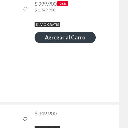
$ 999.900
-26%
$ 1.349.900
ENVÍO GRATIS
Agregar al Carro
$ 349.900