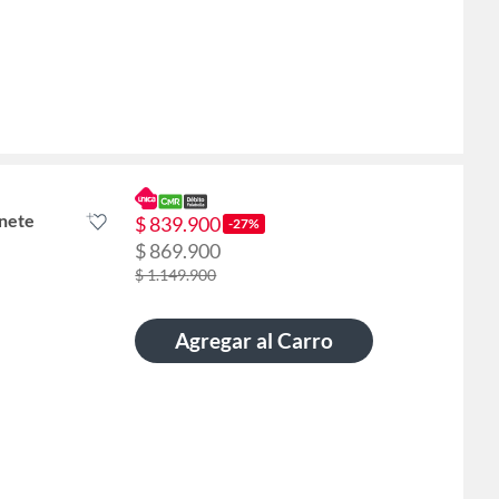
nete
$ 839.900
-27%
$ 869.900
$ 1.149.900
Agregar al Carro