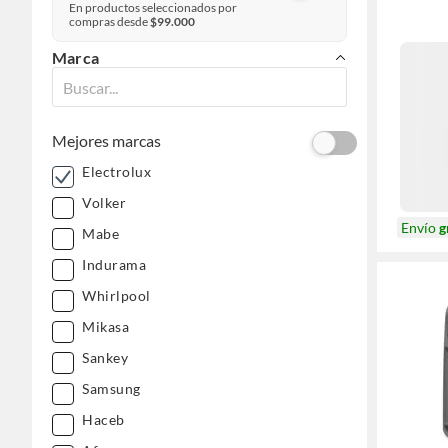
En productos seleccionados por
compras desde
$99.000
Marca
Mejores marcas
Electrolux
Volker
Envío
g
Mabe
Indurama
Whirlpool
Mikasa
Sankey
Samsung
Haceb