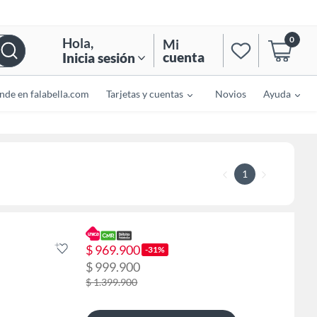
0
Hola
,
Mi
cuenta
Inicia sesión
nde en falabella.com
Tarjetas y cuentas
Novios
Ayuda
1
$ 969.900
-31%
$ 999.900
$ 1.399.900