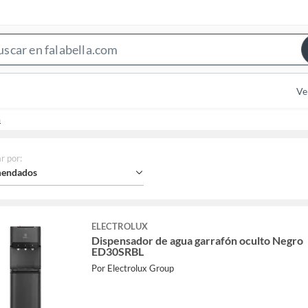
Search
Bar
Ve
a
r por
:
endados
ELECTROLUX
Dispensador de agua garrafón oculto Negro
ED30SRBL
Por Electrolux Group