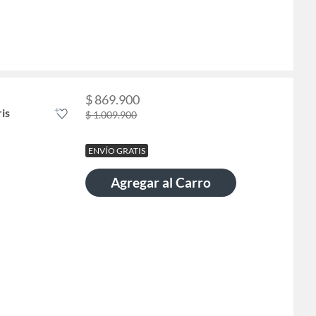
$ 869.900
is
$ 1.009.900
ENVÍO GRATIS
Agregar al Carro