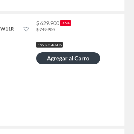
$ 629.900
-16%
ESW11R
$ 749.900
ENVÍO GRATIS
Agregar al Carro