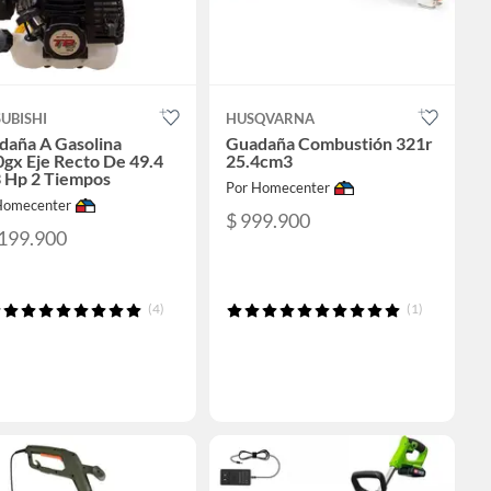
UBISHI
HUSQVARNA
daña A Gasolina
Guadaña Combustión 321r
gx Eje Recto De 49.4
25.4cm3
3 Hp 2 Tiempos
Por Homecenter
Homecenter
$ 999.900
.199.900
(4)
(1)