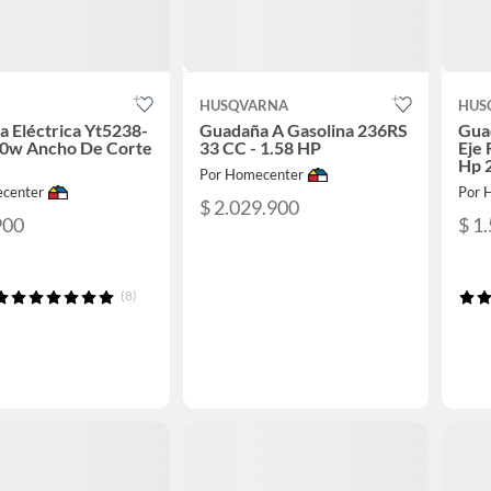
HUSQVARNA
HUS
 Eléctrica Yt5238-
Guadaña A Gasolina 236RS
Gua
50w Ancho De Corte
33 CC - 1.58 HP
Eje 
Hp 
Por Homecenter
center
Por 
$ 2.029.900
900
$ 1
(8)