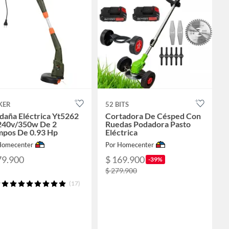
KER
52 BITS
daña Eléctrica Yt5262
Cortadora De Césped Con
240v/350w De 2
Ruedas Podadora Pasto
mpos De 0.93 Hp
Eléctrica
Homecenter
Por Homecenter
79.900
$ 169.900
-39%
$ 279.900
(17)