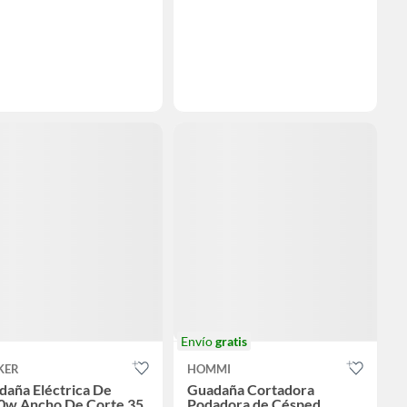
Envío
gratis
KER
HOMMI
daña Eléctrica De
Guadaña Cortadora
0w Ancho De Corte 35
Podadora de Césped