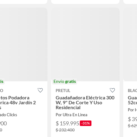
is
Envío
gratis
CO
PRETUL
BLA
etos Podadora
Guadañadora Eléctrica 300
Gua
rica 48v Jardín 2
W, 9" De Corte Y Uso
52cc
s
Residencial
Por 
ado Clicks
Por Ultra En Linea
$ 3
900
$ 159.995
-31%
$ 62
00
$ 232.400