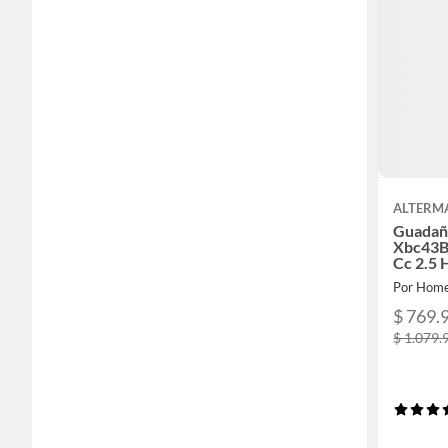
ALTERM
Guadañ
Xbc43B 
Cc 2.5 
Por Home
$ 769.
$ 1.079.