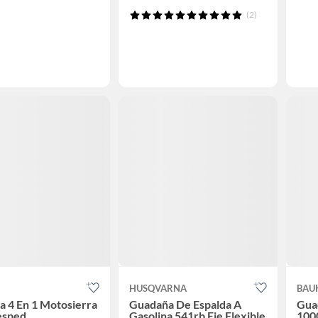
(2)
HUSQVARNA
BAU
 4 En 1 Motosierra
Guadaña De Espalda A
Gua
esped
Gasolina 541rb Eje Flexible
100