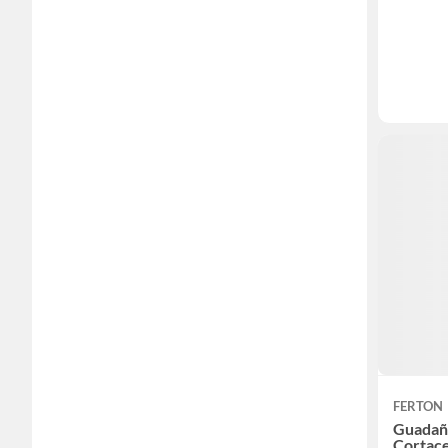
FERTON
Guadaña
Cortac