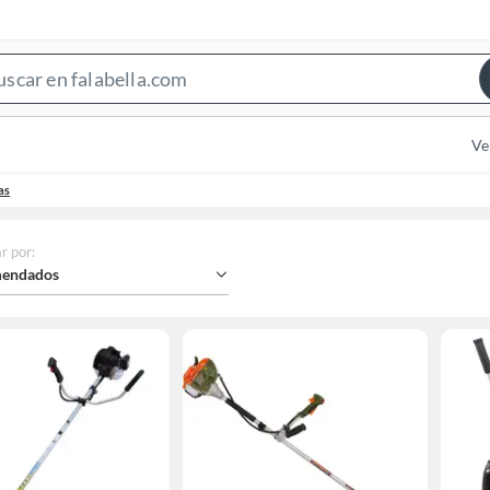
Search
Bar
Ve
as
r por
:
endados