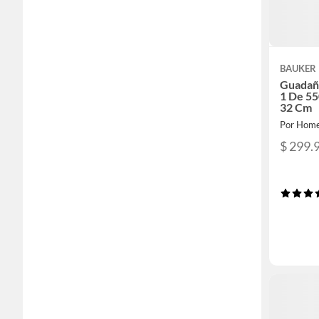
BAUKER
Guadaña
1 De 5
32 Cm
Por Home
$ 299.