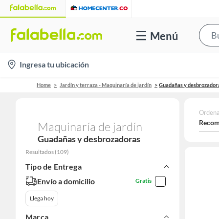
Menú
location-
Ingresa tu ubicación
icon
Home
Jardín y terraza - Maquinaría de jardín
Guadañas y desbrozador
Ordena
Recom
Maquinaría de jardín
Guadañas y desbrozadoras
Resultados
(
109
)
Tipo de Entrega
Envío a domicilio
Gratis
Llega hoy
Marca