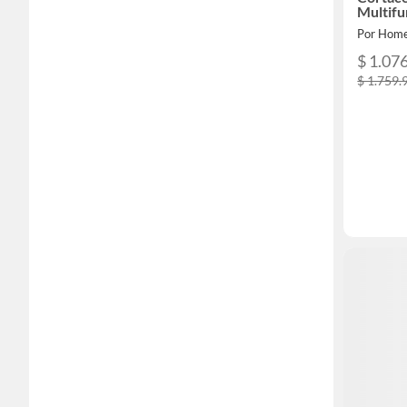
Multifu
Por Home
$ 1.07
$ 1.759.