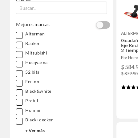
Mejores marcas
ALTERM
Alterman
Guadañ
Bauker
Eje Rec
2 Tiem
Mitsubishi
Por Home
Husqvarna
$ 584.
52 bits
$ 879.9
Ferton
Black&white
Pretul
Hommi
Black+decker
+ Ver más