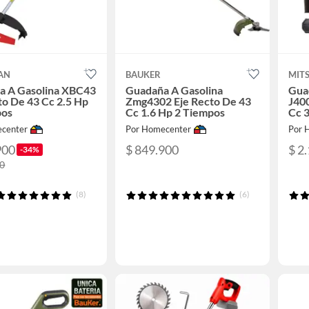
AN
BAUKER
MITS
a A Gasolina XBC43
Guadaña A Gasolina
Gua
to De 43 Cc 2.5 Hp
Zmg4302 Eje Recto De 43
J400
pos
Cc 1.6 Hp 2 Tiempos
Cc 
center
Por Homecenter
Por 
900
$ 849.900
$ 2
-34%
00
(8)
(6)