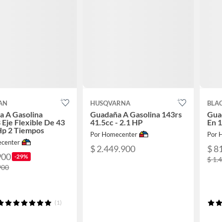
AN
HUSQVARNA
BLA
a A Gasolina
Guadaña A Gasolina 143rs
Gua
Eje Flexible De 43
41.5cc - 2.1 HP
En 
Hp 2 Tiempos
Por Homecenter
Por 
center
$ 2.449.900
$ 8
900
-29%
$ 1.
900
(1)