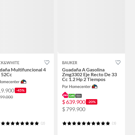
CK&WHITE
BAUKER
daña Multifuncional 4
Guadaña A Gasolina
1 52Cc
Zmg3302 Eje Recto De 33
Cc 1.2 Hp 2 Tiempos
Homecenter
Por Homecenter
19.900
-45%
499.000
$ 639.900
-20%
$ 799.900
(2)
(3)