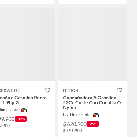
CK&WHITE
FERTON
daña a Gasolina Recto
Guadañadora A Gasolina
 1.9hp 2t
52Cc Corte Con Cuchilla O
Nylon
Homecenter
Por Homecenter
99.900
-37%
$ 628.900
-29%
9.900
$ 891.900