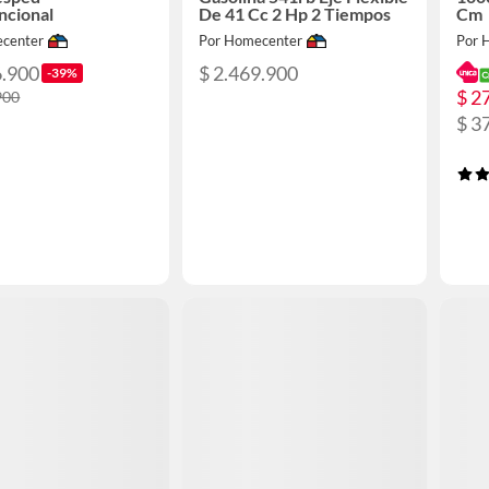
ncional
De 41 Cc 2 Hp 2 Tiempos
Cm
center
Por Homecenter
Por 
6.900
$ 2.469.900
-39%
$ 2
900
$ 3