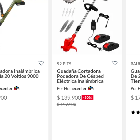
52 BITS
BAU
adora Inalámbrica
Guadaña Cortadora
Gua
ía 20 Voltios 9000
Podadora De Césped
De 
Eléctrica Inalámbrica
Tie
center
Por Homecenter
Por 
900
$ 139.900
$ 1
-30%
$ 199.900