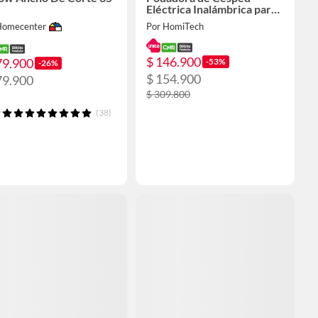
Eléctrica Inalámbrica para
Hogar
Homecenter
Por HomiTech
$ 146.900
79.900
-53%
-26%
$ 154.900
79.900
$ 309.800
(38)