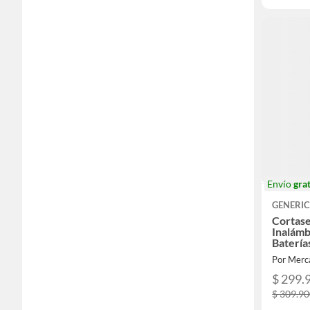
Envío
grat
GENERI
Cortas
Inalámb
Batería
Por Merc
$ 299.
$ 309.9