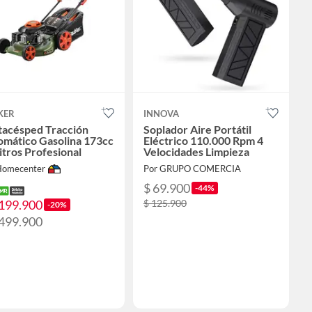
KER
INNOVA
tacésped Tracción
Soplador Aire Portátil
co Gasolina 173cc
Eléctrico 110.000 Rpm 4
itros Profesional
Velocidades Limpieza
Homecenter
Por GRUPO COMERCIA
$ 69.900
-44%
.199.900
$ 125.900
-20%
.499.900