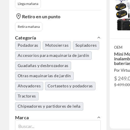
Llega mañana
Retiro en un punto
Retira mañana
Categoría
Podadoras
Motosierras
Sopladores
OEM
Mini Mo
Accesorios para maquinaria de jardín
inalamb
bateria
Guadañas y desbrozadoras
Por Virtu
Otras maquinarias de jardín
$ 249.
$ 499.0
Ahoyadores
Cortasetos y podadoras
Tractores
Chipeadores y partidores de leña
Motocultivador
Marca