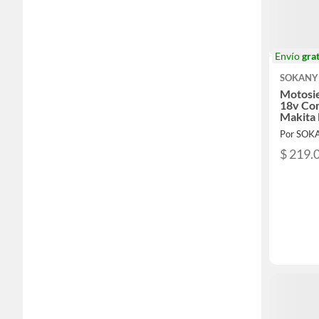
Envío
grat
SOKANY
Motosie
18v Co
Makita
Por SOK
$ 219.