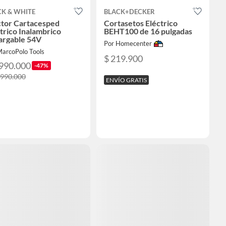
CK & WHITE
BLACK+DECKER
ctor Cartacesped
Cortasetos Eléctrico
trico Inalambrico
BEHT100 de 16 pulgadas
argable 54V
Por Homecenter
MarcoPolo Tools
$ 219.900
.990.000
-47%
.990.000
ENVÍO GRATIS