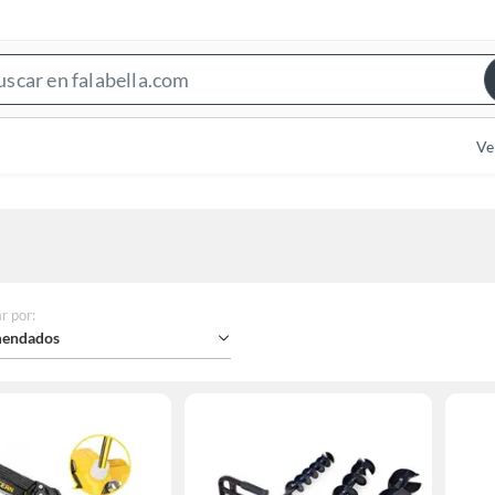
Search
Bar
Ve
r por
:
endados