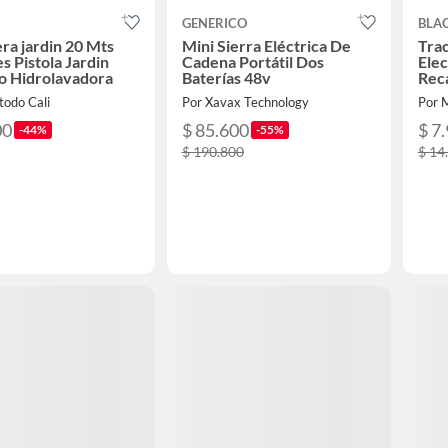
GENERICO
BLA
a jardin 20 Mts
Mini Sierra Eléctrica De
Tra
s Pistola Jardin
Cadena Portátil Dos
Elec
o Hidrolavadora
Baterías 48v
Rec
todo Cali
Por Xavax Technology
Por 
00
$ 85.600
$ 7
-44%
-55%
$ 190.800
$ 14