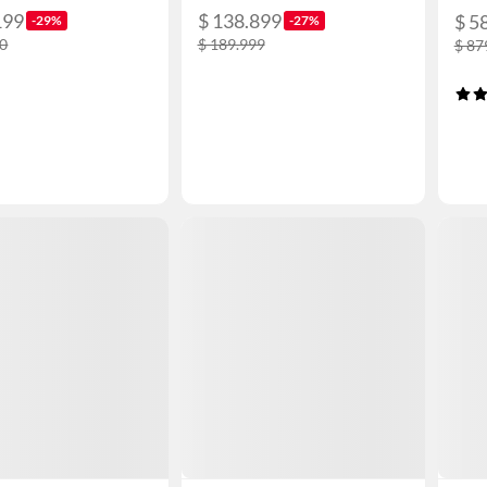
199
$ 138.899
$ 5
-29%
-27%
00
$ 189.999
$ 87