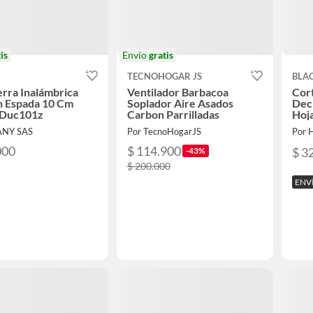
is
Envío
gratis
TECNOHOGAR JS
BLA
rra Inalámbrica
Ventilador Barbacoa
Cort
n Espada 10 Cm
Soplador Aire Asados
Dec
 Duc101z
Carbon Parrilladas
Hoja
ANY SAS
Por TecnoHogarJS
Por 
000
$ 114.900
$ 3
-43%
$ 200.000
ENV