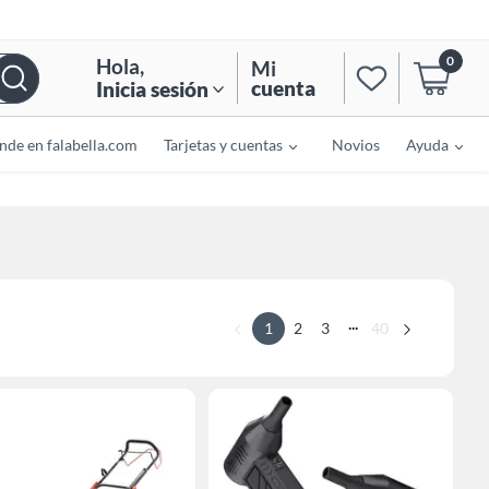
0
Hola
,
Mi
cuenta
Inicia sesión
nde en falabella.com
Tarjetas y cuentas
Novios
Ayuda
...
1
2
3
40