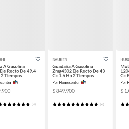
SHI
BAUKER
HUS
a A Gasolina
Guadaña A Gasolina
Moto
Eje Recto De 49.4
Zmg4302 Eje Recto De 43
120
 2 Tiempos
Cc 1.6 Hp 2 Tiempos
Cc E
Cm
center
Por Homecenter
Por 
9.900
$ 849.900
$ 1
(4)
(6)