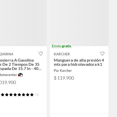
Envío
gratis
QVARNA
KARCHER
sierra A Gasolina
Manguera de alta presión 4
e De 2 Tiempos De 35
mts para hidrolavadora k1
spada De 15.7 In - 40
Por Karcher
Homecenter
$ 119.900
.019.900
(6)