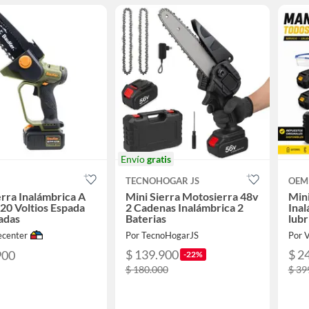
Envío
gratis
TECNOHOGAR JS
OEM
erra Inalámbrica A
Mini Sierra Motosierra 48v
Min
 20 Voltios Espada
2 Cadenas Inalámbrica 2
Inal
adas
Baterias
lubr
center
Por TecnoHogarJS
Por V
$ 139.900
$ 2
900
-22%
$ 180.000
$ 39