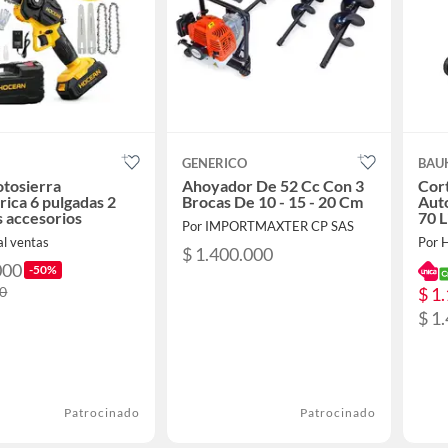
GENERICO
BAU
tosierra
Ahoyador De 52 Cc Con 3
Cor
rica 6 pulgadas 2
Brocas De 10 - 15 - 20 Cm
Automáti
s accesorios
70 L
Por IMPORTMAXTER CP SAS
al ventas
Por 
$ 1.400.000
000
-50%
$ 1
00
$ 1
Patrocinado
Patrocinado