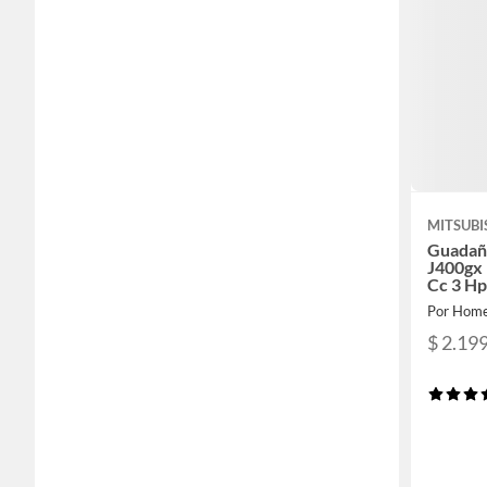
MITSUBI
Guadañ
J400gx 
Cc 3 Hp
Por Home
$ 2.19