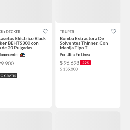
CK+DECKER
TRUPER
asetos Eléctrico Black
Bomba Extractora De
ker BEHTS300 con
Solventes Thinner, Con
 de 20 Pulgadas
Manija Tipo T
Homecenter
Por Ultra En Linea
$ 96.698
29.900
-29%
$ 135.800
ÍO GRATIS