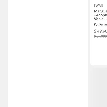
SWAN
Manguer
+Acople
Vehicul
Por Ferre
$ 49.9
$ 89.900