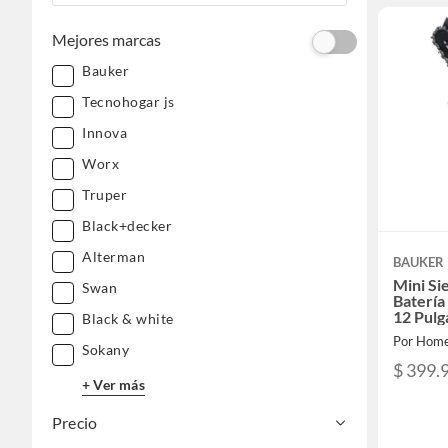
Mejores marcas
Bauker
Tecnohogar js
Innova
Worx
Truper
Black+decker
Alterman
BAUKER
Mini Si
Swan
Batería
12 Pulg
Black & white
Por Home
Sokany
$ 399.
+ Ver más
Precio