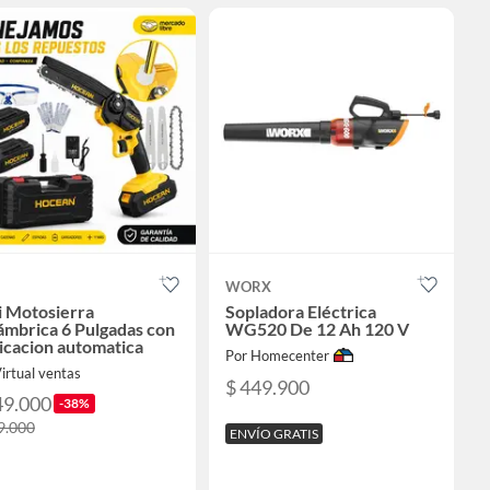
WORX
i Motosierra
Sopladora Eléctrica
ámbrica 6 Pulgadas con
WG520 De 12 Ah 120 V
icacion automatica
Por Homecenter
irtual ventas
$ 449.900
49.000
-38%
9.000
ENVÍO GRATIS