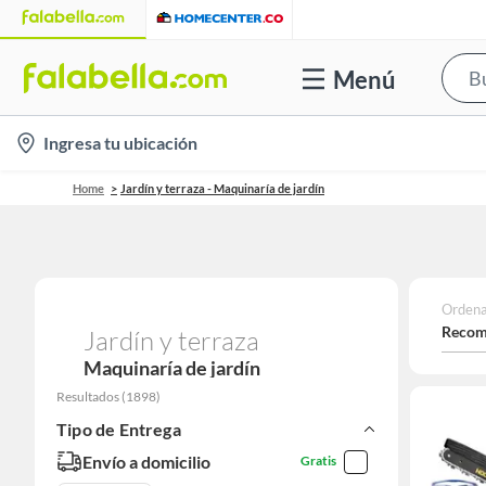
Menú
location-
Ingresa tu ubicación
icon
Home
Jardín y terraza - Maquinaría de jardín
Ordena
Recom
Jardín y terraza
Maquinaría de jardín
Resultados
(
1898
)
Tipo de Entrega
Envío a domicilio
Gratis