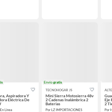
is
Envío
gratis
TECNOHOGAR JS
ALT
ra, Aspiradora Y
Mini Sierra Motosierra 48v
Gua
dora Eléctrica De
2 Cadenas Inalámbrica 2
Eje 
W
Baterias
2 T
 En Linea
Por LZ IMPORTACIONES
Por 