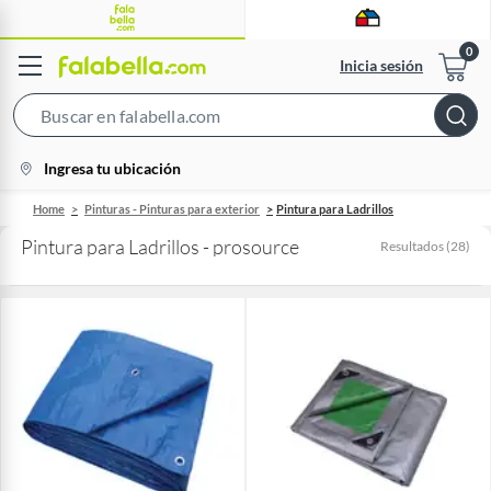
Inicia sesión
Search
Bar
location-
Ingresa tu ubicación
icon
Home
Pinturas - Pinturas para exterior
Pintura para Ladrillos
Pintura para Ladrillos - prosource
Resultados
(
28
)