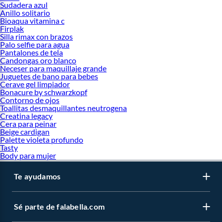
Sudadera azul
Anillo solitario
Bioaqua vitamina c
Firplak
Silla rimax con brazos
Palo selfie para agua
Pantalones de tela
Candongas oro blanco
Neceser para maquillaje grande
Juguetes de bano para bebes
Cerave gel limpiador
Bonacure by schwarzkopf
Contorno de ojos
Toallitas desmaquillantes neutrogena
Creatina legacy
Cera para peinar
Beige cardigan
Palette violeta profundo
Tasty
Body para mujer
Te ayudamos
Sé parte de falabella.com