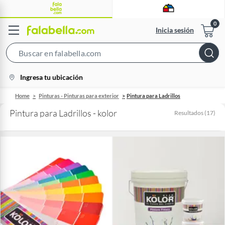
Inicia sesión
Search
Bar
location-
Ingresa tu ubicación
icon
Home
Pinturas - Pinturas para exterior
Pintura para Ladrillos
Pintura para Ladrillos - kolor
Resultados
(
17
)