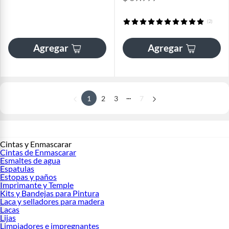
(2)
Agregar
Agregar
...
1
2
3
7
Cintas y Enmascarar
Cintas de Enmascarar
Esmaltes de agua
Espatulas
Estopas y paños
Imprimante y Temple
Kits y Bandejas para Pintura
Laca y selladores para madera
Lacas
Lijas
Limpiadores e impregnantes