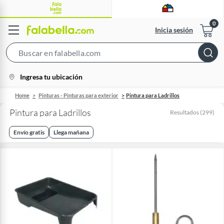
Inicia sesión
Search
Bar
location-
Ingresa tu ubicación
icon
Home
Pinturas - Pinturas para exterior
Pintura para Ladrillos
Pintura para Ladrillos
Resultados
(
299
)
Envío gratis
Llega mañana