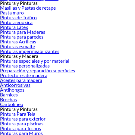
Pintura y Pinturas
Masillas y Pastas de retape
Pasta muro
Pintura de Tráfico
Pintura epóxica
Pintura Látex
Pintura para Maderas
Pintura para paredes
Pinturas Acrílicas
Pinturas esmalte
Pinturas impermeabilizantes
Pinturas y Madera
Pinturas especiales y por material
Pinturas personalizadas
Preparación y reparación superficies
Protectores de madera
Aceites para madera
Anticorrosivas
Antihongos
Barnices
Brochas
Carbolineo
Pintura y Pinturas
Pintura Para Tela
Pinturas para exterior
Pintura para piscinas
Pintura para Techos
Pinturas para Muros