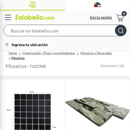
Inicia sesión
Search
Bar
location-
Ingresa tu ubicación
icon
Home
Construcción - Pisos y revestimientos
Mosaicos y Decorados
Mosaicos
Mosaicos - holztek
Resultados
(
38
)