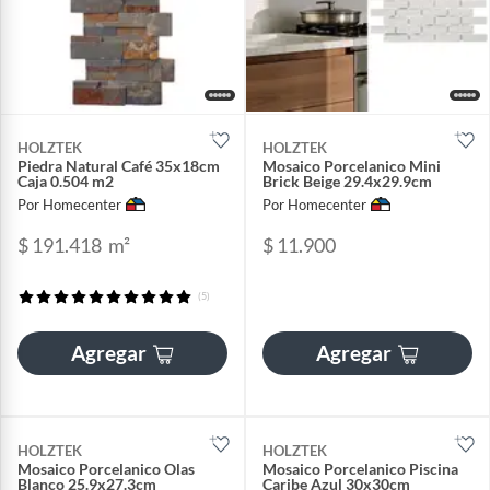
HOLZTEK
HOLZTEK
Piedra Natural Café 35x18cm
Mosaico Porcelanico Mini
Caja 0.504 m2
Brick Beige 29.4x29.9cm
Por Homecenter
Por Homecenter
$ 191.418
m²
$ 11.900
(5)
Agregar
Agregar
HOLZTEK
HOLZTEK
Mosaico Porcelanico Olas
Mosaico Porcelanico Piscina
Blanco 25.9x27.3cm
Caribe Azul 30x30cm