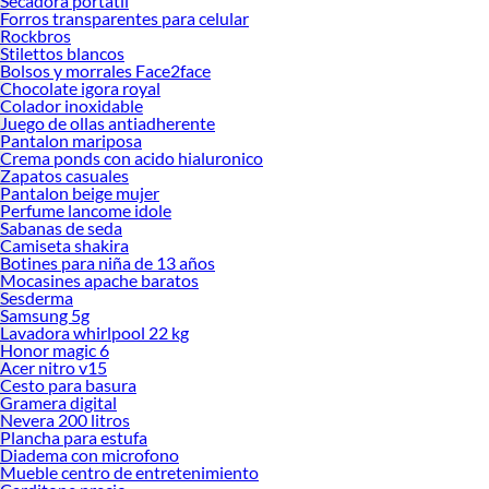
Secadora portatil
Forros transparentes para celular
Rockbros
Stilettos blancos
Bolsos y morrales Face2face
Chocolate igora royal
Colador inoxidable
Juego de ollas antiadherente
Pantalon mariposa
Crema ponds con acido hialuronico
Zapatos casuales
Pantalon beige mujer
Perfume lancome idole
Sabanas de seda
Camiseta shakira
Botines para niña de 13 años
Mocasines apache baratos
Sesderma
Samsung 5g
Lavadora whirlpool 22 kg
Honor magic 6
Acer nitro v15
Cesto para basura
Gramera digital
Nevera 200 litros
Plancha para estufa
Diadema con microfono
Mueble centro de entretenimiento