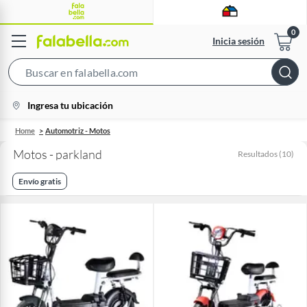
Inicia sesión
Search
Bar
location-
Ingresa tu ubicación
icon
Home
Automotriz - Motos
Motos - parkland
Resultados
(
10
)
Envío gratis