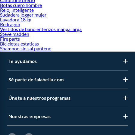
Carditone precio
Botas cuero hombre
Reloj inteligente
Sudadera jogger mujer
Lavadora 18 kg
Redragon
Vestidos de baño enterizos manga larga
Steve madden
Fire parts
Bicicletas estaticas
Shampoo sin sal pantene
Te ayudamos
Sé parte de falabella.com
Únete a nuestros programas
Nuestras empresas