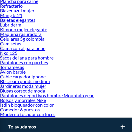
Plancha para carne
Refractario
Blazer azul mujer
Mang bt21
Baletas elegantes
Lubriderm
Kimono mujer elegante
Maquina rasuradora
Celulares 5g colombia
Camisetas
Cama corral para bebe
Nkd 125
Sacos de lana para hombre
Pantalones con parches
Tornamesas
Avion barbie
Cable cargador iphone
Bb cream ponds medium
Jardineras moda mujer
Blusas corset de moda
Pantalones deportivos hombre Mountain gear
Bolsos y morrales Nike
Isdin bloqueador con color
Comedor 6 puestos
Moderno tocador con luces
Te ayudamos