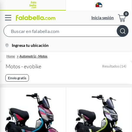
Inicia sesión
Search
Bar
location-
Ingresa tu ubicación
icon
Home
Automotriz - Motos
Motos - evobike
Resultados
(
14
)
Envío gratis