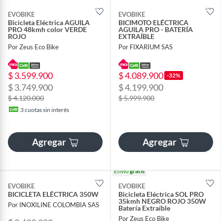
EVOBIKE
EVOBIKE
Bicicleta Eléctrica AGUILA
BICIMOTO ELÉCTRICA
PRO 48kmh color VERDE
AGUILA PRO - BATERÍA
ROJO
EXTRAÍBLE
Por Zeus Eco Bike
Por FIXARIUM SAS
$ 3.599.900
$ 4.089.900
-32%
$ 3.749.900
$ 4.199.900
$ 4.120.000
$ 5.999.900
3
cuotas sin interés
Agregar
Agregar
Envío
gratis
EVOBIKE
EVOBIKE
BICICLETA ELÉCTRICA 350W
Bicicleta Eléctrica SOL PRO
35kmh NEGRO ROJO 350W
Por INOXILINE COLOMBIA SAS
Batería Extraíble
Por Zeus Eco Bike