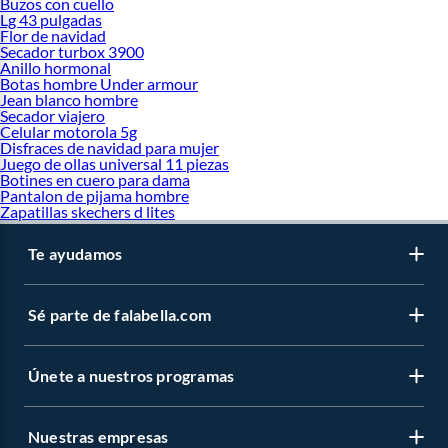
Buzos con cuello
Lg 43 pulgadas
Flor de navidad
Secador turbox 3900
Anillo hormonal
Botas hombre Under armour
Jean blanco hombre
Secador viajero
Celular motorola 5g
Disfraces de navidad para mujer
Juego de ollas universal 11 piezas
Botines en cuero para dama
Pantalon de pijama hombre
Zapatillas skechers d lites
Te ayudamos
Sé parte de falabella.com
Únete a nuestros programas
Nuestras empresas