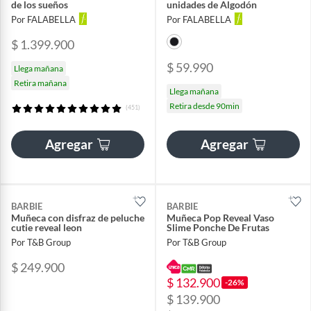
de los sueños
unidades de Algodón
Por FALABELLA
Por FALABELLA
$ 1.399.900
$ 59.990
Llega mañana
Retira mañana
Llega mañana
Retira desde 90min
(451)
Agregar
Agregar
BARBIE
BARBIE
Muñeca con disfraz de peluche
Muñeca Pop Reveal Vaso
cutie reveal leon
Slime Ponche De Frutas
Por T&B Group
Por T&B Group
$ 249.900
$ 132.900
-26%
$ 139.900