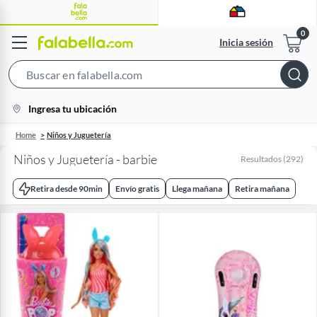
Inicia sesión
Search
Bar
location-
Ingresa tu ubicación
icon
Home
Niños y Juguetería
Niños y Juguetería - barbie
Resultados
(
292
)
Retira desde 90min
Envío gratis
Llega mañana
Retira mañana