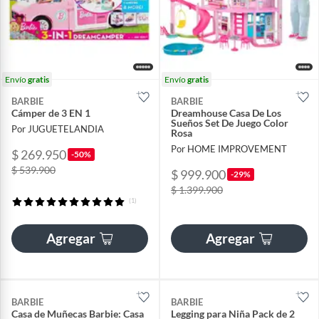
Envío
gratis
Envío
gratis
BARBIE
BARBIE
Cámper de 3 EN 1
Dreamhouse Casa De Los
Sueños Set De Juego Color
Por JUGUETELANDIA
Rosa
Por HOME IMPROVEMENT
$ 269.950
-50%
$ 539.900
$ 999.900
-29%
$ 1.399.900
(1)
Agregar
Agregar
BARBIE
BARBIE
Casa de Muñecas Barbie: Casa
Legging para Niña Pack de 2