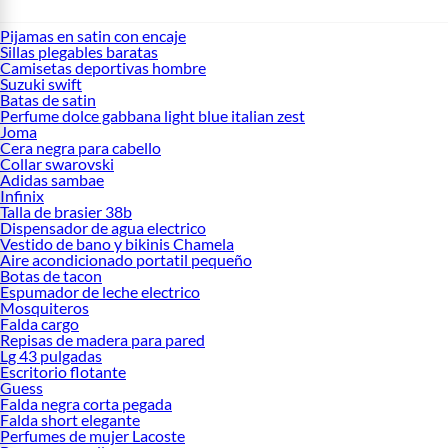
Pijamas en satin con encaje
Sillas plegables baratas
Camisetas deportivas hombre
Suzuki swift
Batas de satin
Perfume dolce gabbana light blue italian zest
Joma
Cera negra para cabello
Collar swarovski
Adidas sambae
Infinix
Talla de brasier 38b
Dispensador de agua electrico
Vestido de bano y bikinis Chamela
Aire acondicionado portatil pequeño
Botas de tacon
Espumador de leche electrico
Mosquiteros
Falda cargo
Repisas de madera para pared
Lg 43 pulgadas
Escritorio flotante
Guess
Falda negra corta pegada
Falda short elegante
Perfumes de mujer Lacoste