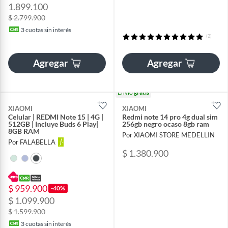
1.899.100
$ 2.799.900
3
cuotas sin interés
(2)
Agregar
Agregar
Envío
gratis
XIAOMI
XIAOMI
Celular | REDMI Note 15 | 4G |
Redmi note 14 pro 4g dual sim
512GB | Incluye Buds 6 Play|
256gb negro ocaso 8gb ram
8GB RAM
Por XIAOMI STORE MEDELLIN
Por FALABELLA
$ 1.380.900
$ 959.900
-40%
$ 1.099.900
$ 1.599.900
3
cuotas sin interés