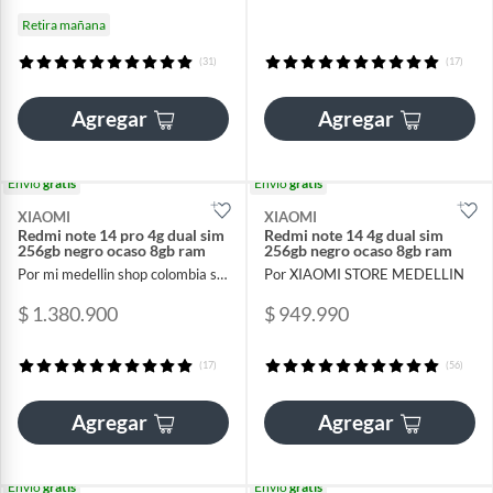
Retira mañana
(31)
(17)
Agregar
Agregar
Envío
gratis
Envío
gratis
XIAOMI
XIAOMI
Redmi note 14 pro 4g dual sim
Redmi note 14 4g dual sim
256gb negro ocaso 8gb ram
256gb negro ocaso 8gb ram
Por mi medellin shop colombia sas
Por XIAOMI STORE MEDELLIN
$ 1.380.900
$ 949.990
(17)
(56)
Agregar
Agregar
Envío
gratis
Envío
gratis