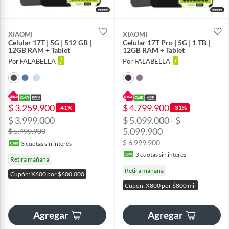
XIAOMI
XIAOMI
Celular 17T | 5G | 512 GB |
Celular 17T Pro | 5G | 1 TB |
12GB RAM + Tablet
12GB RAM + Tablet
Por FALABELLA
Por FALABELLA
$ 3.259.900
$ 4.799.900
-41%
-31%
$ 3.999.000
$ 5.099.000 - $
5.099.900
$ 5.499.900
$ 6.999.900
3
cuotas sin interés
3
cuotas sin interés
Retira mañana
Retira mañana
Cupón: X600 por $600.000
Cupón: X800 por $800 mil
Agregar
Agregar