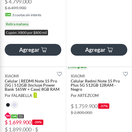
$ 4.799.000
$ 6.499.900
3
cuotas sin interés
Retira mañana
Cupón: X800 por $800 mil
Agregar
Agregar
Envío
gratis
XIAOMI
XIAOMI
Celular | REDMI Note 15 Pro
Celular Redmi Note 15 Pro
|5G | 512GB |Incluye Power
Plus 5G 512GB 12RAM -
Bank 165W + Case| 8GB RAM
Negro
Por FALABELLA
Por ARTEZCOM
$ 1.759.900
-37%
$ 2.800.000
$ 1.699.900
-39%
$ 1.899.000 - $