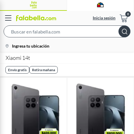
Inicia sesión
Search
Bar
location-
Ingresa tu ubicación
icon
Xiaomi 14t
Envío gratis
Retira mañana