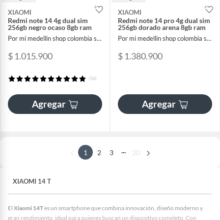
XIAOMI
XIAOMI
Redmi note 14 4g dual sim
Redmi note 14 pro 4g dual sim
256gb negro ocaso 8gb ram
256gb dorado arena 8gb ram
Por mi medellin shop colombia sas
Por mi medellin shop colombia sas
$ 1.015.900
$ 1.380.900
(56)
Agregar
Agregar
...
1
2
3
20
XIAOMI 14 T
El
Xiaomi 14T
es un smartphone que combina innovación, diseño moderno y
gran rendimiento, ideal para quienes buscan un dispositivo completo. Con