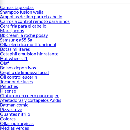
Camas tapizadas
Shampoo fusion wella
Ampollas de lino para el cabello
Carros a control remoto para niños
Cera fria para el cabello
Marc jacobs
Bb cream la roche posay
Samsung a55 5g
Olla electrica multifuncional
Botas militares
Cetaphil emulsion hidratante
Hot wheels f1
Olaf
Bolsos deportivos
Cepillo de limpieza facial
Oil control eucerin
Tocador de luces
Peluches
Hisense
Cinturon en cuero para mujer
Afeitadoras y cortapelos Andis
Batman comic
Pizza steve
Guantes nitrilo
Colores
Ollas quirurgicas
Medias verdes