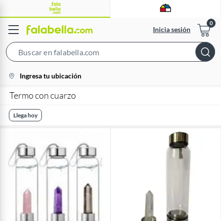
Inicia sesión
Search
Bar
location-
Ingresa tu ubicación
icon
Termo con cuarzo
Llega hoy