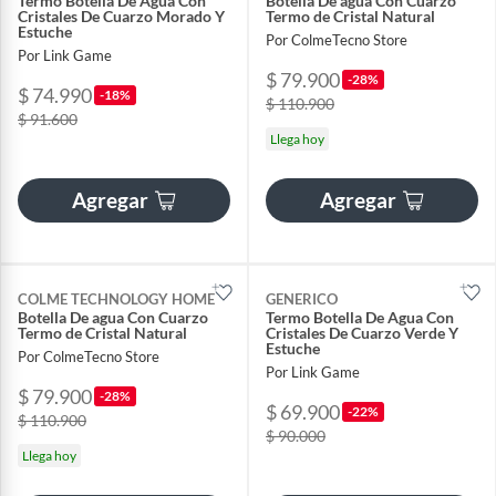
Termo Botella De Agua Con
Botella De agua Con Cuarzo
Cristales De Cuarzo Morado Y
Termo de Cristal Natural
Estuche
Por ColmeTecno Store
Por Link Game
$ 79.900
-28%
$ 74.990
-18%
$ 110.900
$ 91.600
Llega hoy
Agregar
Agregar
COLME TECHNOLOGY HOME
GENERICO
Botella De agua Con Cuarzo
Termo Botella De Agua Con
Termo de Cristal Natural
Cristales De Cuarzo Verde Y
Estuche
Por ColmeTecno Store
Por Link Game
$ 79.900
-28%
$ 69.900
-22%
$ 110.900
$ 90.000
Llega hoy