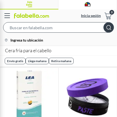
Inicia sesión
Search
Bar
location-
Ingresa tu ubicación
icon
Cera fria para el cabello
Envío gratis
Llega mañana
Retira mañana