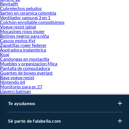
Revitalift
Cubrelechos peludos
Sarten en ceramica colombia
Ventilador samurai 3 en 1
Colchón enrollable comodisimos
Vogue resist labial
Mocasines rojos mujer
Botines negros para niña
Cascos motos Kyt
Zapatillas roger federer
Aspiradora inalambrica
Koaj
Candongas en mostacilla
Muebles y organizacion Mica
Pantalla de computadora
Guantes de boxeo everlast
Base vogue resist
Nintendo 64
Monitores para pc 27
Llavero batman
Te ayudamos
Sé parte de falabella.com