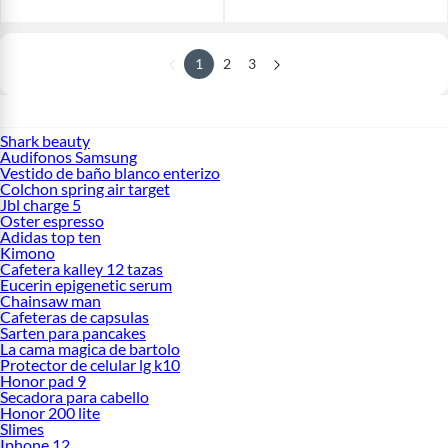
1
2
3
Shark beauty
Audifonos Samsung
Vestido de baño blanco enterizo
Colchon spring air target
Jbl charge 5
Oster espresso
Adidas top ten
Kimono
Cafetera kalley 12 tazas
Eucerin epigenetic serum
Chainsaw man
Cafeteras de capsulas
Sarten para pancakes
La cama magica de bartolo
Protector de celular lg k10
Honor pad 9
Secadora para cabello
Honor 200 lite
Slimes
Iphone 12