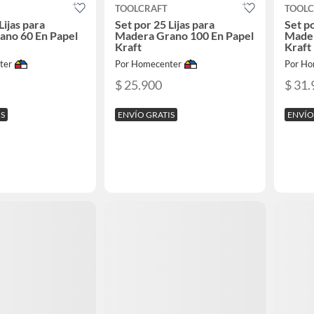
TOOLCRAFT
TOOLC
Lijas para
Set por 25 Lijas para
Set po
ano 60 En Papel
Madera Grano 100 En Papel
Mader
Kraft
Kraft
ter
Por Homecenter
Por Ho
$ 25.900
$ 31.
IS
ENVÍO GRATIS
ENVÍO