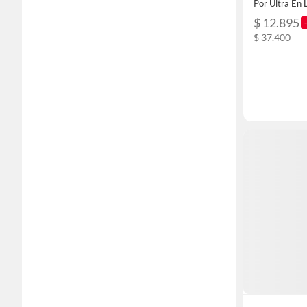
Por Ultra En 
$ 12.895
$ 37.400