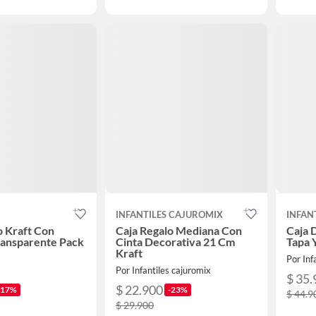
INFANTILES CAJUROMIX
INFAN
o Kraft Con
Caja Regalo Mediana Con
Caja 
ransparente Pack
Cinta Decorativa 21 Cm
Tapa 
Kraft
Por Inf
Por Infantiles cajuromix
$ 35.
$ 22.900
-17%
-23%
$ 44.9
$ 29.900