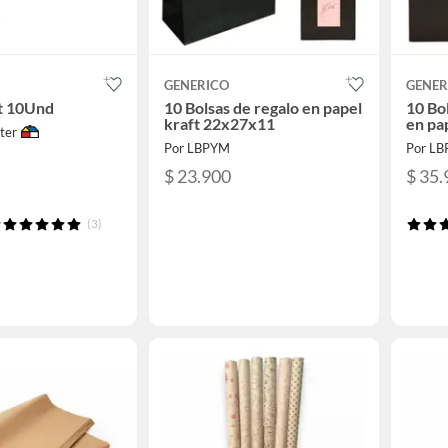
GENERICO
GENER
t 10Und
10 Bolsas de regalo en papel
10 Bo
kraft 22x27x11
en pa
ter
Por LBPYM
Por L
$ 23.900
$ 35.
(3)