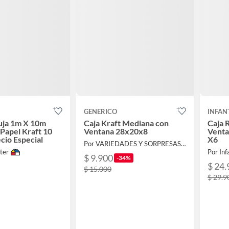
GENERICO
INFAN
uja 1m X 10m
Caja Kraft Mediana con
Caja 
Papel Kraft 10
Ventana 28x20x8
Venta
cio Especial
X6
Por VARIEDADES Y SORPRESAS CAMI
ter
Por Inf
$ 9.900
-34%
$ 24.
$ 15.000
$ 29.9