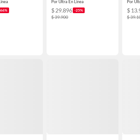
Linea
Por Ultra En Linea
Por Ult
$ 29.896
$ 13.
-66%
-25%
$ 39.900
$ 39.1