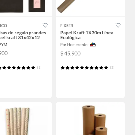
ICO
FIXSER
lsas de regalo grandes
Papel Kraft 1X30m Línea
pel kraft 31x42x12
Ecológica
BPYM
Por Homecenter
900
$ 45.900
(1)
(3)