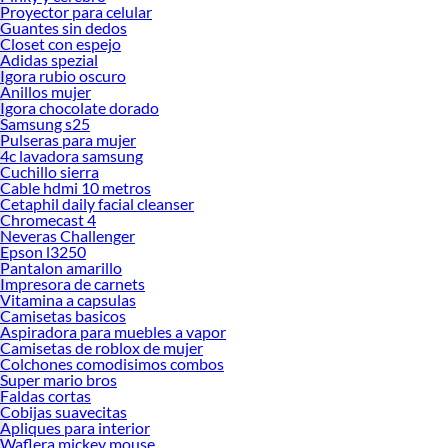
Proyector para celular
Guantes sin dedos
Closet con espejo
Adidas spezial
Igora rubio oscuro
Anillos mujer
Igora chocolate dorado
Samsung s25
Pulseras para mujer
4c lavadora samsung
Cuchillo sierra
Cable hdmi 10 metros
Cetaphil daily facial cleanser
Chromecast 4
Neveras Challenger
Epson l3250
Pantalon amarillo
Impresora de carnets
Vitamina a capsulas
Camisetas basicos
Aspiradora para muebles a vapor
Camisetas de roblox de mujer
Colchones comodisimos combos
Super mario bros
Faldas cortas
Cobijas suavecitas
Apliques para interior
Waflera mickey mouse