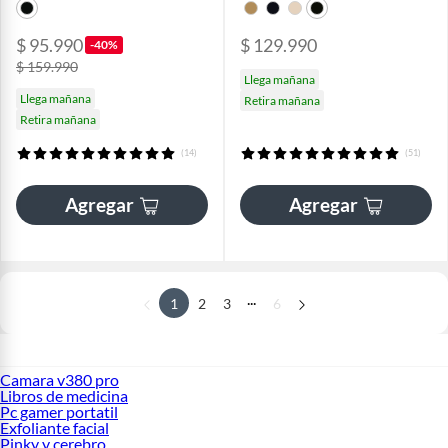
$ 95.990
$ 129.990
-40%
$ 159.990
Llega mañana
Llega mañana
Retira mañana
Retira mañana
(14)
(51)
Agregar
Agregar
...
1
2
3
6
Camara v380 pro
Libros de medicina
Pc gamer portatil
Exfoliante facial
Pinky y cerebro