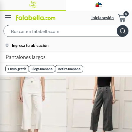
Inicia sesión
Search
Bar
location-
Ingresa tu ubicación
icon
Pantalones largos
Envío gratis
Llega mañana
Retira mañana