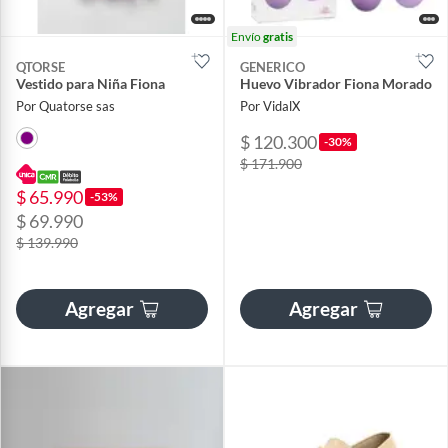
Envío
gratis
QTORSE
GENERICO
Vestido para Niña Fiona
Huevo Vibrador Fiona Morado
Por Quatorse sas
Por VidalX
$ 120.300
-30%
$ 171.900
$ 65.990
-53%
$ 69.990
$ 139.990
Agregar
Agregar