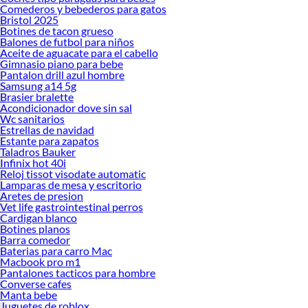
Comederos y bebederos para gatos
Bristol 2025
Botines de tacon grueso
Balones de futbol para niños
Aceite de aguacate para el cabello
Gimnasio piano para bebe
Pantalon drill azul hombre
Samsung a14 5g
Brasier bralette
Acondicionador dove sin sal
Wc sanitarios
Estrellas de navidad
Estante para zapatos
Taladros Bauker
Infinix hot 40i
Reloj tissot visodate automatic
Lamparas de mesa y escritorio
Aretes de presion
Vet life gastrointestinal perros
Cardigan blanco
Botines planos
Barra comedor
Baterias para carro Mac
Macbook pro m1
Pantalones tacticos para hombre
Converse cafes
Manta bebe
Juguetes de roblox