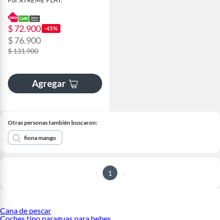
Por XTREME PLAY.
$ 72.900
-45%
$ 76.900
$ 131.900
Agregar
Otras personas también buscaron:
fiona mango
1
Cana de pescar
Coches tipo paraguas para bebes