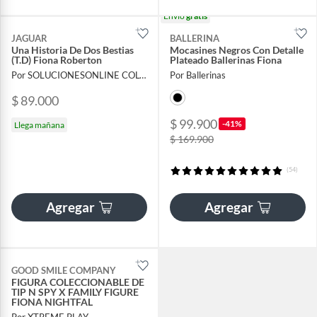
Envío
gratis
JAGUAR
BALLERINA
Una Historia De Dos Bestias
Mocasines Negros Con Detalle
(T.D) Fiona Roberton
Plateado Ballerinas Fiona
Por SOLUCIONESONLINE COLOMBIA SAS
Por Ballerinas
$ 89.000
$ 99.900
-41%
Llega mañana
$ 169.900
(54)
Agregar
Agregar
GOOD SMILE COMPANY
FIGURA COLECCIONABLE DE
TIP N SPY X FAMILY FIGURE
FIONA NIGHTFAL