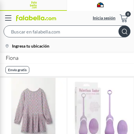
Inicia sesión
Search
Bar
location-
Ingresa tu ubicación
icon
Fiona
Envío gratis