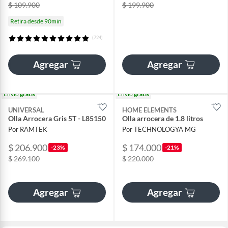
$ 109.900
$ 199.900
Retira desde 90min
(724)
Agregar
Agregar
Envío
gratis
Envío
gratis
UNIVERSAL
HOME ELEMENTS
Olla Arrocera Gris 5T - L85150
Olla arrocera de 1.8 litros
Por RAMTEK
Por TECHNOLOGYA MG
$ 206.900
$ 174.000
-23%
-21%
$ 269.100
$ 220.000
Agregar
Agregar