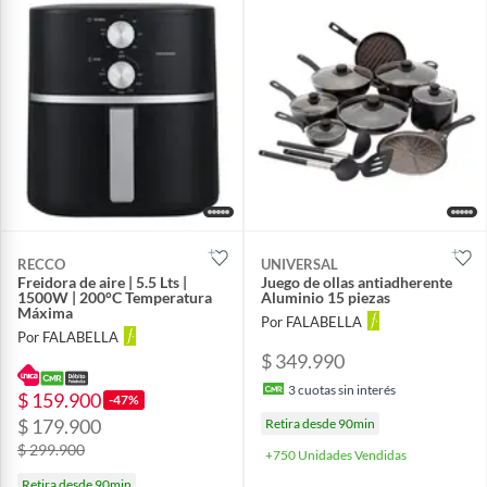
RECCO
UNIVERSAL
Freidora de aire | 5.5 Lts |
Juego de ollas antiadherente
1500W | 200°C Temperatura
Aluminio 15 piezas
Máxima
Por FALABELLA
Por FALABELLA
$ 349.990
3
cuotas sin interés
$ 159.900
-47%
$ 179.900
Retira desde 90min
$ 299.900
+750 Unidades Vendidas
Retira desde 90min