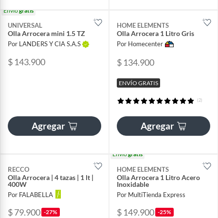
Envío
gratis
UNIVERSAL
HOME ELEMENTS
Olla Arrocera mini 1.5 TZ
Olla Arrocera 1 Litro Gris
Por LANDERS Y CIA S.A.S
Por Homecenter
$ 143.900
$ 134.900
ENVÍO GRATIS
(2)
Agregar
Agregar
Envío
gratis
RECCO
HOME ELEMENTS
Olla Arrocera | 4 tazas | 1 lt |
Olla Arrocera 1 Litro Acero
400W
Inoxidable
Por FALABELLA
Por MultiTienda Express
$ 79.900
$ 149.900
-27%
-25%