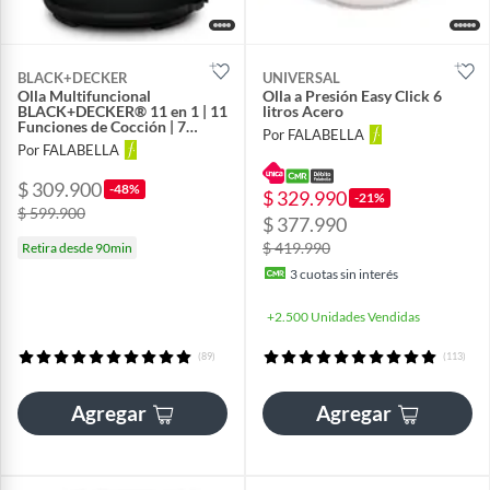
BLACK+DECKER
UNIVERSAL
Olla Multifuncional
Olla a Presión Easy Click 6
BLACK+DECKER® 11 en 1 | 11
litros Acero
Funciones de Cocción | 7
Por FALABELLA
Funciones de Olla a Presión y
Por FALABELLA
7 Funciones sin Presión| 9
Sistemas de Seguridad |
$ 309.900
Capacidad 5.7 Litros | PR100B
-48%
$ 329.990
-21%
$ 599.900
$ 377.990
$ 419.990
Retira desde 90min
3
cuotas sin interés
+2.500 Unidades Vendidas
(89)
(113)
Agregar
Agregar