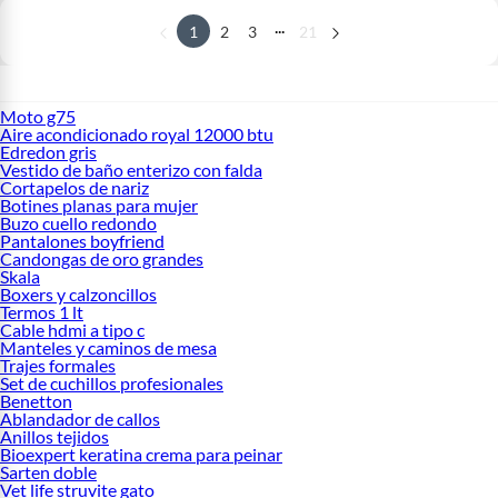
...
1
2
3
21
Moto g75
Aire acondicionado royal 12000 btu
Edredon gris
Vestido de baño enterizo con falda
Cortapelos de nariz
Botines planas para mujer
Buzo cuello redondo
Pantalones boyfriend
Candongas de oro grandes
Skala
Boxers y calzoncillos
Termos 1 lt
Cable hdmi a tipo c
Manteles y caminos de mesa
Trajes formales
Set de cuchillos profesionales
Benetton
Ablandador de callos
Anillos tejidos
Bioexpert keratina crema para peinar
Sarten doble
Vet life struvite gato