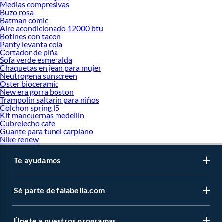
Medias compresivas
Buzo rosa
Batman comic
Aire acondicionado 12000 btu
Botines con tacon
Panty levanta cola
Cortador de piña
Sofa verde esmeralda
Chaquetas en jean para mujer
Neutrogena sunscreen
Oster bioceramic
New era gorra boston
Trampolin saltarin para niños
Colchon spring l5
Kit mancuernas medellin
Cubrelecho cafe
Guante para tunel carpiano
Nike renew
Te ayudamos
Sé parte de falabella.com
Únete a nuestros programas