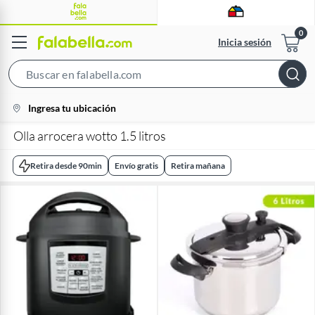
Inicia sesión
Search
Bar
location-
Ingresa tu ubicación
icon
Olla arrocera wotto 1.5 litros
Retira desde 90min
Envío gratis
Retira mañana