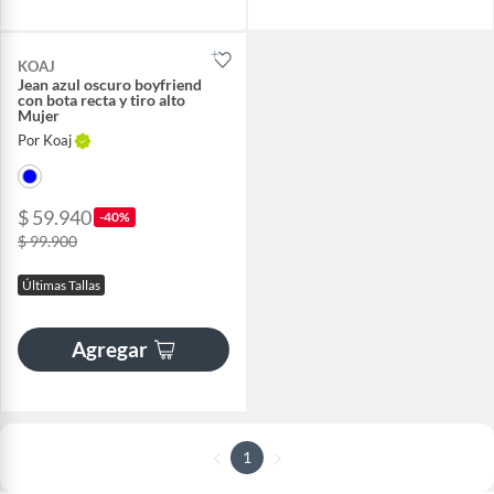
KOAJ
Jean azul oscuro boyfriend
con bota recta y tiro alto
Mujer
Por Koaj
$ 59.940
-40%
$ 99.900
Últimas Tallas
Agregar
1