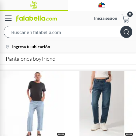
Inicia sesión
Search
Bar
location-
Ingresa tu ubicación
icon
Pantalones boyfriend