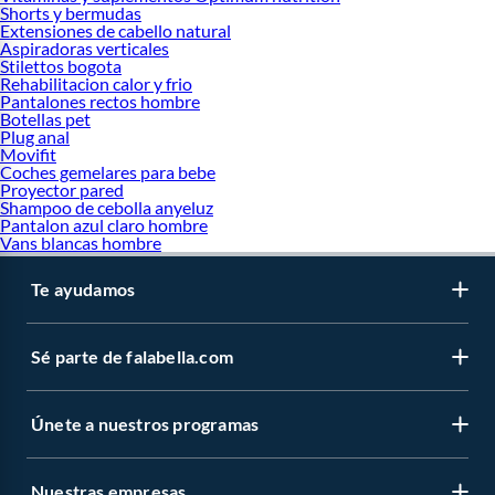
Shorts y bermudas
Extensiones de cabello natural
Aspiradoras verticales
Stilettos bogota
Rehabilitacion calor y frio
Pantalones rectos hombre
Botellas pet
Plug anal
Movifit
Coches gemelares para bebe
Proyector pared
Shampoo de cebolla anyeluz
Pantalon azul claro hombre
Vans blancas hombre
Te ayudamos
Sé parte de falabella.com
Únete a nuestros programas
Nuestras empresas