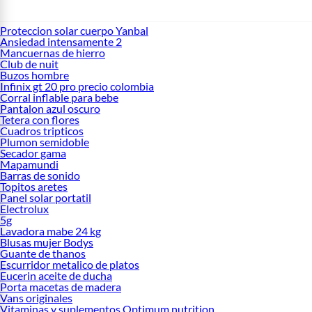
Proteccion solar cuerpo Yanbal
Ansiedad intensamente 2
Mancuernas de hierro
Club de nuit
Buzos hombre
Infinix gt 20 pro precio colombia
Corral inflable para bebe
Pantalon azul oscuro
Tetera con flores
Cuadros tripticos
Plumon semidoble
Secador gama
Mapamundi
Barras de sonido
Topitos aretes
Panel solar portatil
Electrolux
5g
Lavadora mabe 24 kg
Blusas mujer Bodys
Guante de thanos
Escurridor metalico de platos
Eucerin aceite de ducha
Porta macetas de madera
Vans originales
Vitaminas y suplementos Optimum nutrition