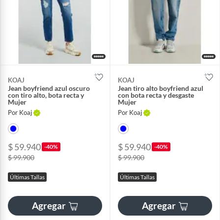
KOAJ
KOAJ
Jean boyfriend azul oscuro
Jean tiro alto boyfriend azul
con tiro alto, bota recta y
con bota recta y desgaste
Mujer
Mujer
Por Koaj
Por Koaj
$ 59.940
$ 59.940
-40%
-40%
$ 99.900
$ 99.900
Últimas Tallas
Últimas Tallas
Agregar
Agregar