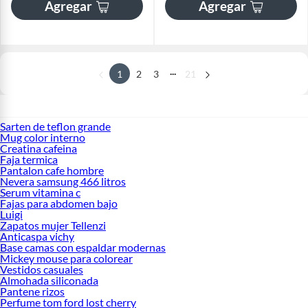
Agregar
Agregar
...
1
2
3
21
Sarten de teflon grande
Mug color interno
Creatina cafeina
Faja termica
Pantalon cafe hombre
Nevera samsung 466 litros
Serum vitamina c
Fajas para abdomen bajo
Luigi
Zapatos mujer Tellenzi
Anticaspa vichy
Base camas con espaldar modernas
Mickey mouse para colorear
Vestidos casuales
Almohada siliconada
Pantene rizos
Perfume tom ford lost cherry