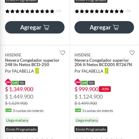
(13)
(14)
Agregar
Agregar
HISENSE
HISENSE
Nevera Congelador superior
Nevera Congelador superior
248 lts Netos BCD-250
206 lt Netos BCD205 RT267N
Por FALABELLA
Por FALABELLA
$ 1.349.900
$ 999.900
-33%
$ 1.449.900
$ 1.124.900
$ 1.529.900
$ 1.499.900
3
cuotas sin interés
3
cuotas sin interés
Llega mañana
Llega mañana
Envío Programado
Envío Programado