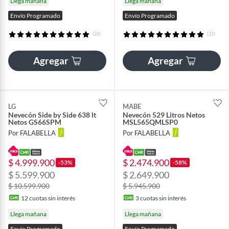
Llega mañana
Llega mañana
Envío Programado
Envío Programado
(26)
(31)
Agregar
Agregar
LG
MABE
Nevecón Side by Side 638 lt
Nevecón 529 Litros Netos
Netos GS66SPM
MSL565QMLSP0
Por FALABELLA
Por FALABELLA
$ 4.999.900
$ 2.474.900
-53%
-58%
$ 5.599.900
$ 2.649.900
$ 10.599.900
$ 5.945.900
12
cuotas sin interés
3
cuotas sin interés
Llega mañana
Llega mañana
Envío Programado
Envío Programado