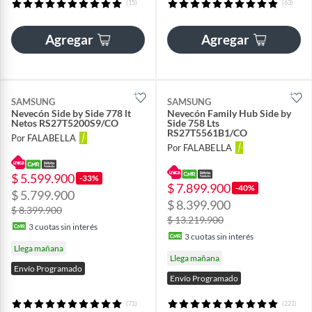
(15)
(63)
Agregar
Agregar
SAMSUNG
SAMSUNG
Nevecón Side by Side 778 lt
Nevecón Family Hub Side by
Netos RS27T5200S9/CO
Side 758 Lts
RS27T5561B1/CO
Por FALABELLA
Por FALABELLA
$ 5.599.900
-33%
$ 7.899.900
-40%
$ 5.799.900
$ 8.399.900
$ 8.399.900
$ 13.219.900
3
cuotas sin interés
3
cuotas sin interés
Llega mañana
Llega mañana
Envío Programado
Envío Programado
(71)
(221)