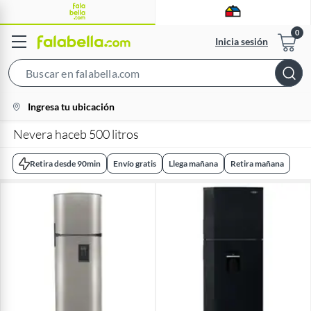
Inicia sesión
Search
Bar
location-
Ingresa tu ubicación
icon
Nevera haceb 500 litros
Retira desde 90min
Envío gratis
Llega mañana
Retira mañana