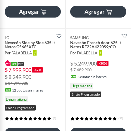
Agregar
Agregar
LG
SAMSUNG
Nevecón Side by Side 635 lt
Nevecón French door 625 lt
Netos GS66SXTC
Netos RF22A4220S9/CO
Por FALABELLA
Por FALABELLA
$ 5.249.900
-30%
$ 7.999.900
$ 7.489.900
-47%
$ 8.249.900
3
cuotas sin interés
$ 14.999.900
Llega mañana
12
cuotas sin interés
Envío Programado
Llega mañana
Envío Programado
(9)
(39)