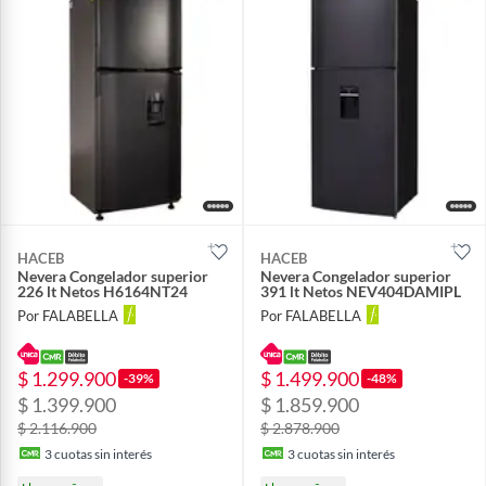
HACEB
HACEB
Nevera Congelador superior
Nevera Congelador superior
226 lt Netos H6164NT24
391 lt Netos NEV404DAMIPL
Por FALABELLA
Por FALABELLA
$ 1.299.900
$ 1.499.900
-39%
-48%
$ 1.399.900
$ 1.859.900
$ 2.116.900
$ 2.878.900
3
cuotas sin interés
3
cuotas sin interés