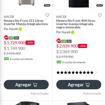
HACEB
HACEB
Nevera No Frost 311 Litros
Nevera No Frost 404 litros
Inverter Manija Integrada Inox
inverter manija integrada
negro esmeralda
Por Haceb
Por Haceb
$ 1.729.900
-31%
$ 2.039.900
-31%
$ 1.749.900
$ 2.069.900
$ 2.494.900
$ 2.974.900
3
cuotas sin interés
3
cuotas sin interés
(2)
Agregar
Agregar
Patrocinado
Patrocinado