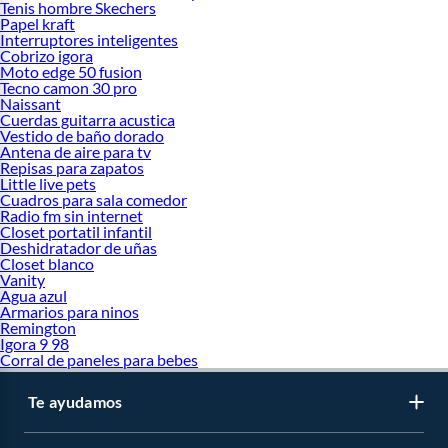
Tenis hombre Skechers
Papel kraft
Interruptores inteligentes
Cobrizo igora
Moto edge 50 fusion
Tecno camon 30 pro
Naissant
Cuerdas guitarra acustica
Vestido de baño dorado
Antena de aire para tv
Repisas para zapatos
Little live pets
Cuadros para sala comedor
Radio fm sin internet
Closet portatil infantil
Deshidratador de uñas
Closet blanco
Vanity
Agua azul
Armarios para ninos
Remington
Igora 9 98
Corral de paneles para bebes
Te ayudamos