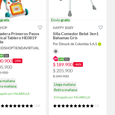
o
gratis
Envío
gratis
SHOP
HAPPY BABY
adera Primeros Pasos
Silla Comedor Bebé 3en1
ical Tablero HE0819
Bahamas Gris
de
Por Dimark de Colombia S.A.S
 KIDSHOPTIENDAVIRTUAL
00.900
-33%
$ 189.900
-46%
05.900
$ 205.900
9.900
$ 349.900
ga mañana
Llega mañana
ira mañana
Retira mañana
egado por FALABELLA
Entregado por FALABELLA
(23)
(1)