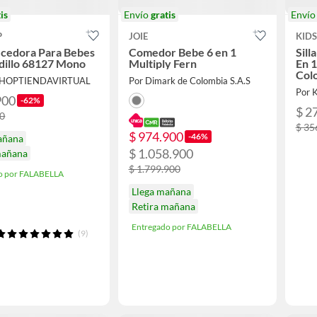
is
Envío
gratis
Enví
P
JOIE
KID
ecedora Para Bebes
Comedor Bebe 6 en 1
Sill
dillo 68127 Mono
Multiply Fern
En 1
Col
SHOPTIENDAVIRTUAL
Por Dimark de Colombia S.A.S
Por
900
-62%
$ 2
00
$ 35
$ 974.900
-46%
añana
$ 1.058.900
mañana
$ 1.799.900
o por FALABELLA
Llega mañana
Retira mañana
Entregado por FALABELLA
(9)