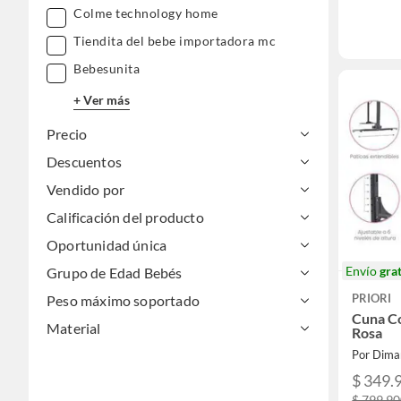
Colme technology home
Tiendita del bebe importadora mc
Bebesunita
+ Ver más
Precio
Descuentos
Vendido por
Calificación del producto
Oportunidad única
Envío
grat
Grupo de Edad Bebés
PRIORI
Peso máximo soportado
Cuna C
Material
Rosa
Por Dima
$ 349.
$ 799.9