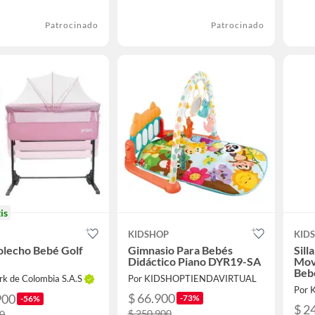
Patrocinado
Patrocinado
is
KIDSHOP
KID
olecho Bebé Golf
Gimnasio Para Bebés
Sill
Didáctico Piano DYR19-SA
Movi
Beb
rk de Colombia S.A.S
Por KIDSHOPTIENDAVIRTUAL
Por
$ 66.900
900
-73%
-56%
$ 2
$ 250.900
00