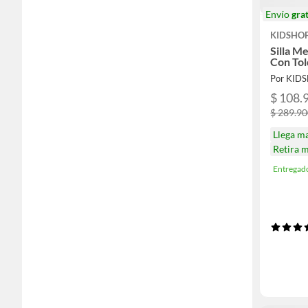
Envío
grat
KIDSHO
Silla M
Con Tol
Por KID
$ 108.
$ 289.9
Llega m
Retira 
Entregad