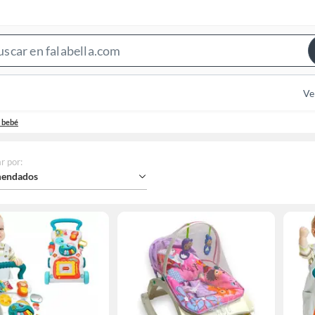
Search
Bar
Ve
 bebé
r por
:
endados