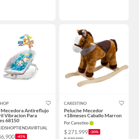
SHOP
CARESTINO
a Mecedora Antireflujo
Peluche Mecedor
l Vibracion Para
+18meses Caballo Marron
es 68150
Por Carestino
 KIDSHOPTIENDAVIRTUAL
$ 271.999
-20%
46.900
-45%
$ 339.999