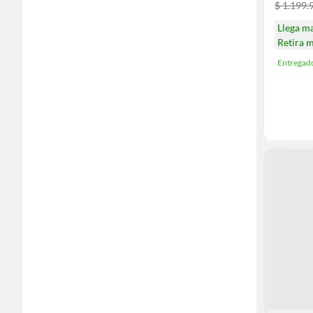
$ 1.199.
Llega m
Retira 
Entregad