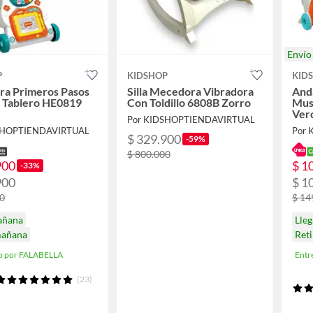
Enví
P
KIDSHOP
KID
ra Primeros Pasos
Silla Mecedora Vibradora
And
l Tablero HE0819
Con Toldillo 6808B Zorro
Mus
Ver
Por KIDSHOPTIENDAVIRTUAL
SHOPTIENDAVIRTUAL
Por
$ 329.900
-59%
$ 800.000
900
$ 1
-33%
900
$ 1
00
$ 14
añana
Lle
mañana
Ret
o por FALABELLA
Entr
(23)