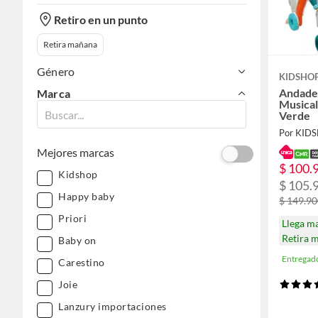
Retiro en un punto
Retira mañana
Género
KIDSHO
Andade
Marca
Musica
Verde
Por KID
Mejores marcas
$ 100.
Kidshop
$ 105.
Happy baby
$ 149.9
Priori
Llega m
Retira 
Baby on
Entregad
Carestino
Joie
Lanzury importaciones