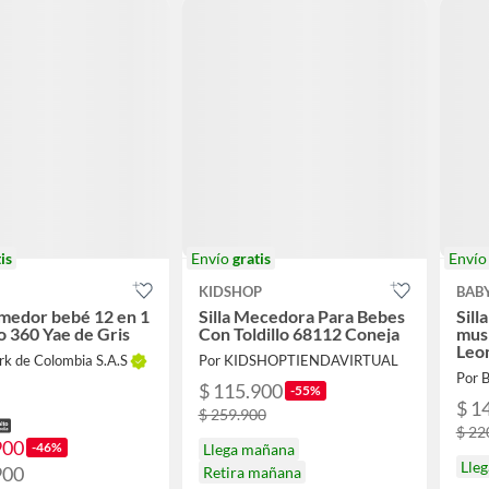
is
Envío
gratis
Enví
KIDSHOP
BAB
omedor bebé 12 en 1
Silla Mecedora Para Bebes
Sill
o 360 Yae de Gris
Con Toldillo 68112 Coneja
musi
Leo
rk de Colombia S.A.S
Por KIDSHOPTIENDAVIRTUAL
Por 
$ 115.900
-55%
$ 1
$ 259.900
$ 22
900
-46%
Llega mañana
Lleg
900
Retira mañana