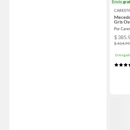
Envío
grat
CAREST
Mecedo
Gris O
Por Care
$ 385.
$ 414.9
Entregad