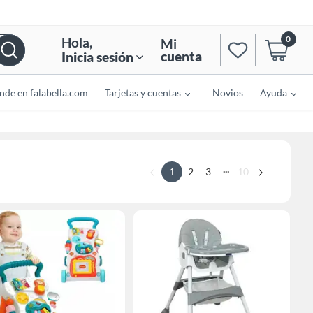
0
Hola
,
Mi
cuenta
Inicia sesión
nde en falabella.com
Tarjetas y cuentas
Novios
Ayuda
...
1
2
3
10