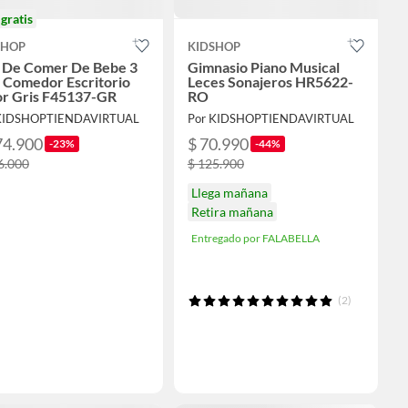
o
gratis
SHOP
KIDSHOP
a De Comer De Bebe 3
Gimnasio Piano Musical
 Comedor Escritorio
Leces Sonajeros HR5622-
or Gris F45137-GR
RO
 KIDSHOPTIENDAVIRTUAL
Por KIDSHOPTIENDAVIRTUAL
74.900
$ 70.990
-23%
-44%
6.000
$ 125.900
Llega mañana
Retira mañana
Entregado por FALABELLA
(2)