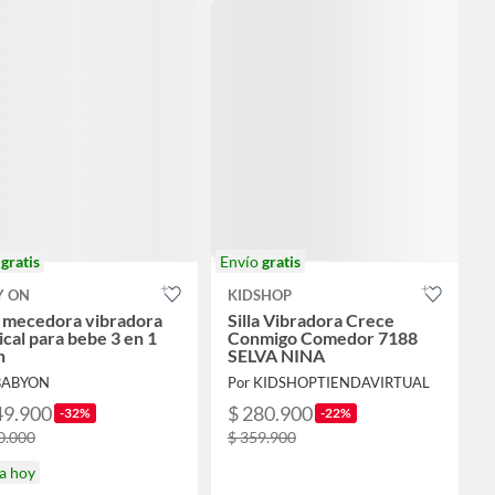
o
gratis
Envío
gratis
Y ON
KIDSHOP
a mecedora vibradora
Silla Vibradora Crece
cal para bebe 3 en 1
Conmigo Comedor 7188
n
SELVA NINA
BABYON
Por KIDSHOPTIENDAVIRTUAL
49.900
$ 280.900
-32%
-22%
0.000
$ 359.900
a hoy