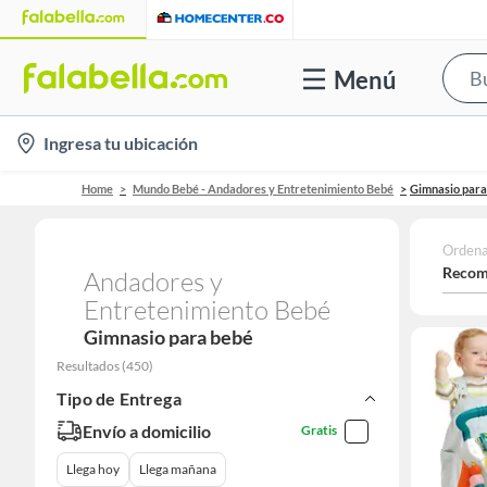
Menú
location-
Ingresa tu ubicación
icon
Home
Mundo Bebé - Andadores y Entretenimiento Bebé
Gimnasio para
Ordena
Recom
Andadores y
Entretenimiento Bebé
Gimnasio para bebé
Resultados
(
450
)
Tipo de Entrega
Envío a domicilio
Gratis
Llega hoy
Llega mañana