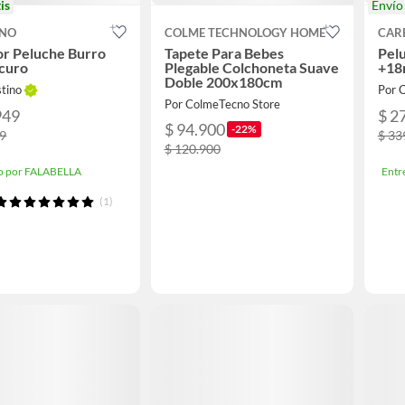
is
Enví
INO
COLME TECHNOLOGY HOME
CAR
r Peluche Burro
Tapete Para Bebes
Pel
scuro
Plegable Colchoneta Suave
+18
Doble 200x180cm
stino
Por 
Por ColmeTecno Store
949
$ 2
$ 94.900
-22%
99
$ 33
$ 120.900
o por FALABELLA
Entr
(1)