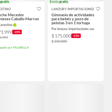
o
gratis
Envío
gratis
ESTINO
LANZURY IMPORTACIONES
uche Mecedor
Gimnasio de actividades
meses Caballo Marron
para bebés y pozo de
pelotas 3 en 1 tortuga
Carestino
Por lanzury importaciones sas
71.999
-20%
$ 175.000
-33%
9.999
$ 260.000
egado por FALABELLA