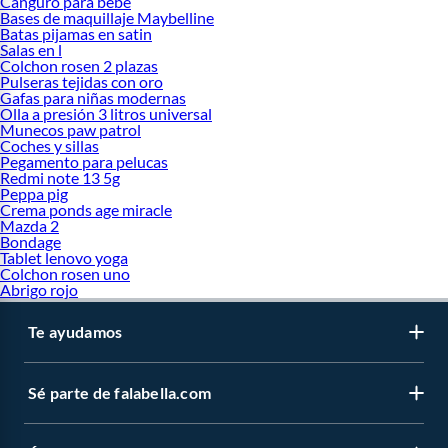
Canguro para bebe
Bases de maquillaje Maybelline
Batas pijamas en satin
Salas en l
Colchon rosen 2 plazas
Pulseras tejidas con oro
Gafas para niñas modernas
Olla a presión 3 litros universal
Munecos paw patrol
Coches y sillas
Pegamento para pelucas
Redmi note 13 5g
Peppa pig
Crema ponds age miracle
Mazda 2
Bondage
Tablet lenovo yoga
Colchon rosen uno
Abrigo rojo
Te ayudamos
Sé parte de falabella.com