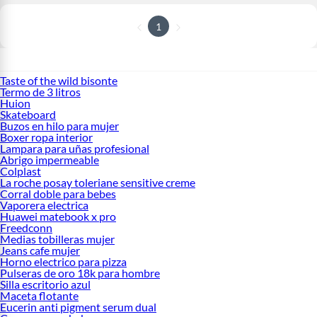
1
Taste of the wild bisonte
Termo de 3 litros
Huion
Skateboard
Buzos en hilo para mujer
Boxer ropa interior
Lampara para uñas profesional
Abrigo impermeable
Colplast
La roche posay toleriane sensitive creme
Corral doble para bebes
Vaporera electrica
Huawei matebook x pro
Freedconn
Medias tobilleras mujer
Jeans cafe mujer
Horno electrico para pizza
Pulseras de oro 18k para hombre
Silla escritorio azul
Maceta flotante
Eucerin anti pigment serum dual