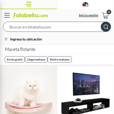
Inicia sesión
Search
Bar
location-
Ingresa tu ubicación
icon
Maceta flotante
Envío gratis
Llega mañana
Retira mañana