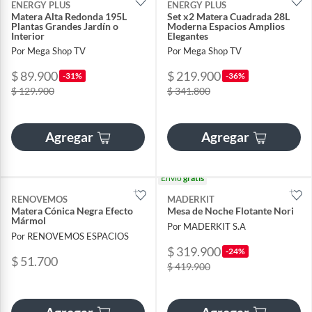
ENERGY PLUS
ENERGY PLUS
Matera Alta Redonda 195L
Set x2 Matera Cuadrada 28L
Plantas Grandes Jardín o
Moderna Espacios Amplios
Interior
Elegantes
Por Mega Shop TV
Por Mega Shop TV
$ 89.900
$ 219.900
-31%
-36%
$ 129.900
$ 341.800
Agregar
Agregar
Envío
gratis
RENOVEMOS
MADERKIT
Matera Cónica Negra Efecto
Mesa de Noche Flotante Nori
Mármol
Por MADERKIT S.A
Por RENOVEMOS ESPACIOS
$ 319.900
-24%
$ 51.700
$ 419.900