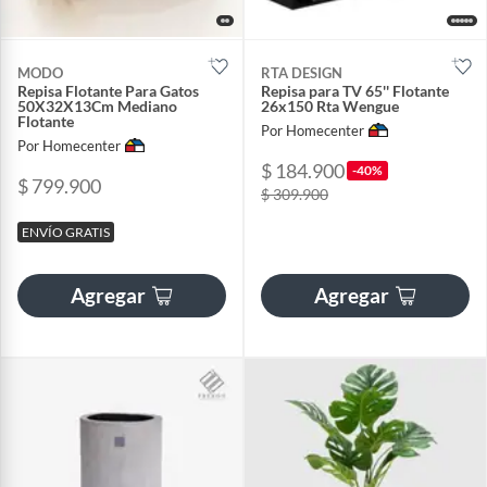
MODO
RTA DESIGN
Repisa Flotante Para Gatos
Repisa para TV 65'' Flotante
50X32X13Cm Mediano
26x150 Rta Wengue
Flotante
Por Homecenter
Por Homecenter
$ 184.900
-40%
$ 799.900
$ 309.900
ENVÍO GRATIS
Agregar
Agregar