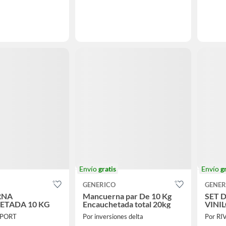
Envío
gratis
Envío
g
GENERICO
GENER
RNA
Mancuerna par De 10 Kg
SET 
ETADA 10 KG
Encauchetada total 20kg
VINIL
SPORT
Por inversiones delta
Por RI