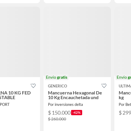
Envío
gratis
Envío
g
GENERICO
ULTIM
A 10 KG FED
Mancuerna Hexagonal De
Mancu
STABLE
10 Kg Encauchetada und
kg
SPORT
Por inversiones delta
Por Be
$ 150.000
$ 29
-42%
$ 260.000