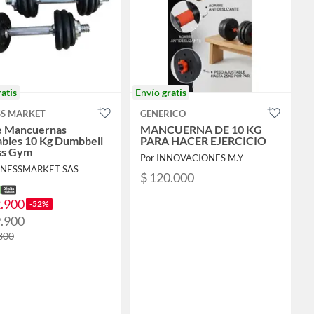
ratis
Envío
gratis
SS MARKET
GENERICO
e Mancuernas
MANCUERNA DE 10 KG
ables 10 Kg Dumbbell
PARA HACER EJERCICIO
ss Gym
Por INNOVACIONES M.Y
ITNESSMARKET SAS
$ 120.000
2.900
-52%
9.900
800