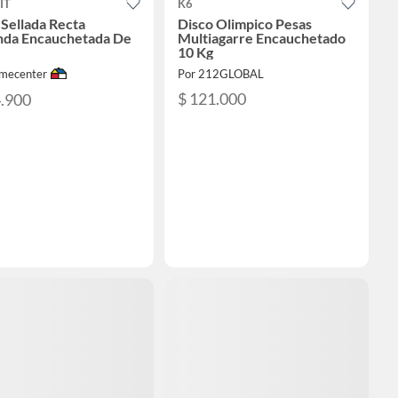
IT
K6
 Sellada Recta
Disco Olimpico Pesas
da Encauchetada De
Multiagarre Encauchetado
10 Kg
mecenter
Por 212GLOBAL
$ 121.000
4.900