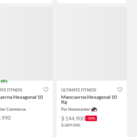
ratis
ATE FITNESS
ULTIMATE FITNESS
erna Hexagonal 10
Mancuerna Hexagonal 10
Kg
tter Commerce.
Por Homecenter
9.990
$ 144.900
-50%
$ 289.900