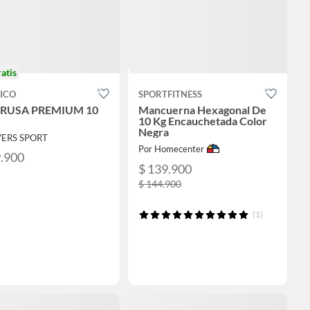
ratis
ICO
SPORTFITNESS
 RUSA PREMIUM 10
Mancuerna Hexagonal De
10 Kg Encauchetada Color
Negra
VERS SPORT
Por Homecenter
9.900
$ 139.900
$ 144.900
(1)