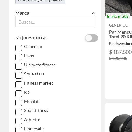
Marca
Envío
gratis
GENERICO
Par Mancu
Total 20 Ki
Mejores marcas
Por inversion
Generico
$ 187.500
Lavef
$ 320.000
Ultimate fitness
Style stars
Fitness market
K6
Movifit
Sportfitness
Athletic
Homesale