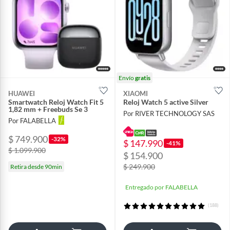
Envío
gratis
HUAWEI
XIAOMI
Smartwatch Reloj Watch Fit 5
Reloj Watch 5 active Silver
1,82 mm + Freebuds Se 3
Por RIVER TECHNOLOGY SAS
Por FALABELLA
$ 749.900
-32%
$ 147.990
-41%
$ 1.099.900
$ 154.900
$ 249.900
Retira desde 90min
Entregado por FALABELLA
(188)