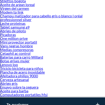
Stilettos bogota
Aceite de argan loreal
Virgen del carmen
Modem tp link
Champu matizador para cabello gris o blanco l oréal
professionnel silver
Leche proteinas
Tablet samsung a9
Abrigo de piloto
Picadoras
One million prive
Mini proyector portatil
Vans negras hombre
Medias compresoras
Cetaphil ac control
Baterias para carro Willard
Botas grises mujer
Lenovo loq
Triciclo bicicleta para niños
Plancha de acero inoxidable
Afeitadora philips 9000
Cerveza artesanal
Abrigo gris
Ensayo sobre la ceguera
Aceite para barba
Computadores portatiles Msi
Te ayudamos