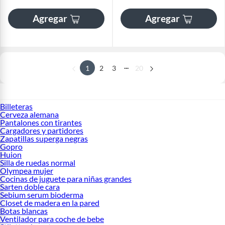
Agregar
Agregar
...
1
2
3
20
Billeteras
Cerveza alemana
Pantalones con tirantes
Cargadores y partidores
Zapatillas superga negras
Gopro
Huion
Silla de ruedas normal
Olympea mujer
Cocinas de juguete para niñas grandes
Sarten doble cara
Sebium serum bioderma
Closet de madera en la pared
Botas blancas
Ventilador para coche de bebe