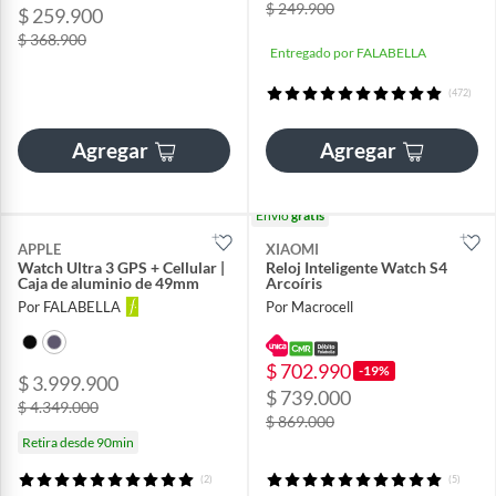
$ 249.900
$ 259.900
$ 368.900
Entregado por FALABELLA
(472)
Agregar
Agregar
Envío
gratis
APPLE
XIAOMI
Watch Ultra 3 GPS + Cellular |
Reloj Inteligente Watch S4
Caja de aluminio de 49mm
Arcoíris
Por FALABELLA
Por Macrocell
$ 702.990
-19%
$ 3.999.900
$ 739.000
$ 4.349.000
$ 869.000
Retira desde 90min
(2)
(5)