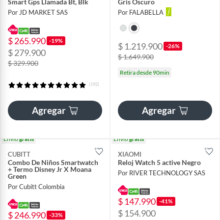
Smart Gps Llamada Bt, Blk
Gris Oscuro
Por JD MARKET SAS
Por FALABELLA
$ 265.990
-19%
$ 1.219.900
-26%
$ 279.900
$ 1.649.900
$ 329.900
Retira desde 90min
(192)
Agregar
Agregar
Envío
gratis
Envío
gratis
CUBITT
XIAOMI
Combo De Niños Smartwatch
Reloj Watch 5 active Negro
+ Termo Disney Jr X Moana
Por RIVER TECHNOLOGY SAS
Green
Por Cubitt Colombia
$ 147.990
-41%
$ 154.900
$ 246.990
-33%