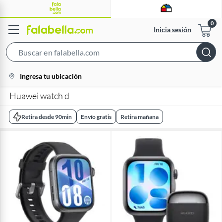
Inicia sesión
Search
Bar
location-
Ingresa tu ubicación
icon
Huawei watch d
Retira desde 90min
Envío gratis
Retira mañana