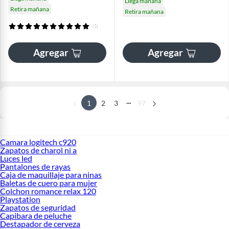
Llega mañana
Retira mañana
Retira mañana
(1)
Agregar
Agregar
...
1
2
3
97
Camara logitech c920
Zapatos de charol ni a
Luces led
Pantalones de rayas
Caja de maquillaje para ninas
Baletas de cuero para mujer
Colchon romance relax 120
Playstation
Zapatos de seguridad
Capibara de peluche
Destapador de cerveza