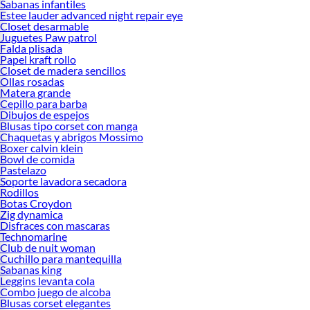
Sabanas infantiles
Estee lauder advanced night repair eye
Closet desarmable
Juguetes Paw patrol
Falda plisada
Papel kraft rollo
Closet de madera sencillos
Ollas rosadas
Matera grande
Cepillo para barba
Dibujos de espejos
Blusas tipo corset con manga
Chaquetas y abrigos Mossimo
Boxer calvin klein
Bowl de comida
Pastelazo
Soporte lavadora secadora
Rodillos
Botas Croydon
Zig dynamica
Disfraces con mascaras
Technomarine
Club de nuit woman
Cuchillo para mantequilla
Sabanas king
Leggins levanta cola
Combo juego de alcoba
Blusas corset elegantes