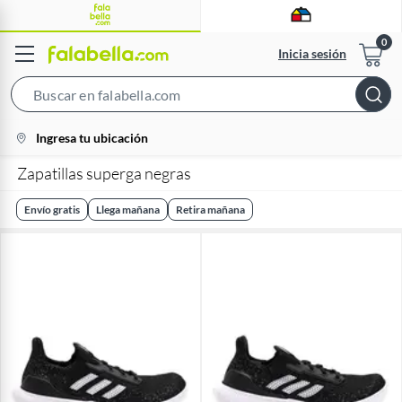
Inicia sesión
Search
Bar
location-
Ingresa tu ubicación
icon
Zapatillas superga negras
Envío gratis
Llega mañana
Retira mañana