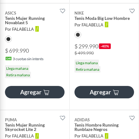
ASICS
NIKE
Tenis Mujer Running
Tenis Moda Big Low Hombre
Novablast 5
Por FALABELLA
Por FALABELLA
$ 299.990
-40%
$ 699.990
$ 499.990
3
cuotas sin interés
Llega mañana
Llega mañana
Retira mañana
Retira mañana
Agregar
Agregar
PUMA
ADIDAS
Tenis Mujer Running
Tenis Hombre Running
Skyrocket Lite 2
Runblaze Negros
Por FALABELLA
Por FALABELLA