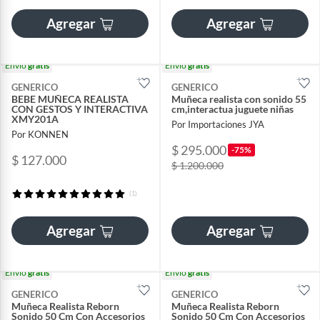
Agregar
Agregar
Envío
gratis
Envío
gratis
GENERICO
GENERICO
BEBE MUÑECA REALISTA
Muñeca realista con sonido 55
CON GESTOS Y INTERACTIVA
cm,interactua juguete niñas
XMY201A
Por Importaciones JYA
Por KONNEN
$ 295.000
-75%
$ 127.000
$ 1.200.000
(1)
Agregar
Agregar
Envío
gratis
Envío
gratis
GENERICO
GENERICO
Muñeca Realista Reborn
Muñeca Realista Reborn
Sonido 50 Cm Con Accesorios
Sonido 50 Cm Con Accesorios