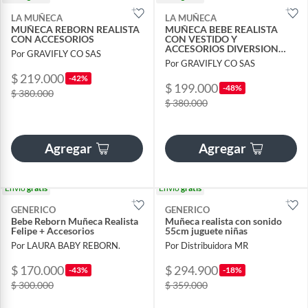
LA MUÑECA
LA MUÑECA
MUÑECA REBORN REALISTA
MUÑECA BEBE REALISTA
CON ACCESORIOS
CON VESTIDO Y
ACCESORIOS DIVERSION
Por GRAVIFLY CO SAS
INFINITA REGALO NIÑAS
Por GRAVIFLY CO SAS
$ 219.000
-42%
$ 199.000
-48%
$ 380.000
$ 380.000
Agregar
Agregar
Envío
gratis
Envío
gratis
GENERICO
GENERICO
Bebe Reborn Muñeca Realista
Muñeca realista con sonido
Felipe + Accesorios
55cm juguete niñas
Por LAURA BABY REBORN.
Por Distribuidora MR
$ 170.000
$ 294.900
-43%
-18%
$ 300.000
$ 359.000