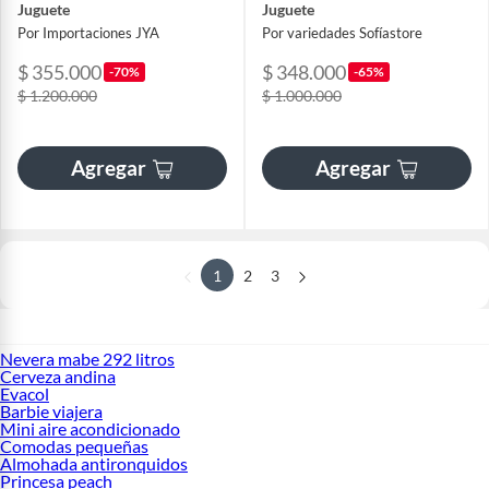
Juguete
Juguete
Por Importaciones JYA
Por variedades Sofíastore
$ 355.000
$ 348.000
-70%
-65%
$ 1.200.000
$ 1.000.000
Agregar
Agregar
1
2
3
Nevera mabe 292 litros
Cerveza andina
Evacol
Barbie viajera
Mini aire acondicionado
Comodas pequeñas
Almohada antironquidos
Princesa peach