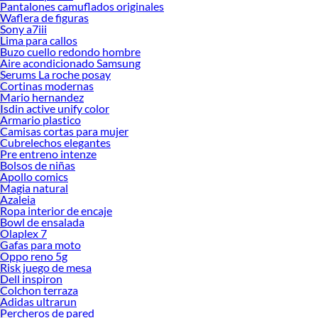
Pantalones camuflados originales
Waflera de figuras
Sony a7iii
Lima para callos
Buzo cuello redondo hombre
Aire acondicionado Samsung
Serums La roche posay
Cortinas modernas
Mario hernandez
Isdin active unify color
Armario plastico
Camisas cortas para mujer
Cubrelechos elegantes
Pre entreno intenze
Bolsos de niñas
Apollo comics
Magia natural
Azaleia
Ropa interior de encaje
Bowl de ensalada
Olaplex 7
Gafas para moto
Oppo reno 5g
Risk juego de mesa
Dell inspiron
Colchon terraza
Adidas ultrarun
Percheros de pared