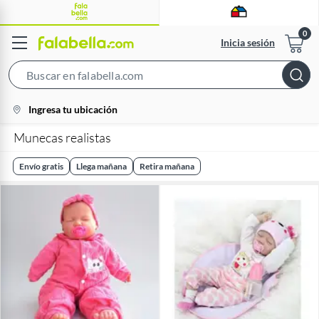
Inicia sesión
Search
Bar
location-
Ingresa tu ubicación
icon
Munecas realistas
Envío gratis
Llega mañana
Retira mañana