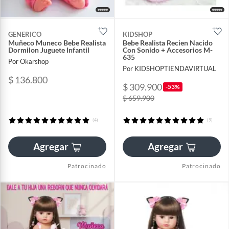
GENERICO
KIDSHOP
Muñeco Muneco Bebe Realista
Bebe Realista Recien Nacido
Dormilon Juguete Infantil
Con Sonido + Accesorios M-
635
Por Okarshop
Por KIDSHOPTIENDAVIRTUAL
$ 136.800
$ 309.900
-53%
$ 659.900
(4)
(9)
Agregar
Agregar
Patrocinado
Patrocinado