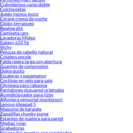
Cubrelechos cama doble
Colchonetas
Juego monos locos
Cerave crema de noche
Globo terraqueo
Realme gt6
Camiseta cars
Lavadoras Midea
Galaxy a33 5g
Vichy
Pelucas de cabello natural
Colaless encaje
Falda negra larga con abertura
Guantes de compresion
Dolce gusto
Escaleras y pasamanos
Cortinas en velo para sala
Olympea paco rabanne
Pantalones dsquared originales
Acondicionador para rizos
Alfombra sensorial montessori
Lenovo ideapad 5
Maquina de karaoke
Zapatillas chunky puma
Estantes de madera para pared
Medias rojas
Grabadoras
Nevera dos puertas con congelador