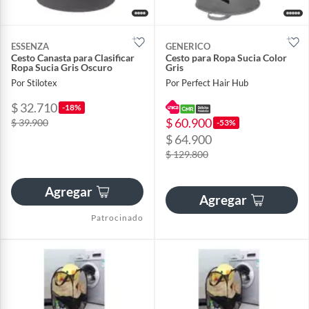
ESSENZA
GENERICO
Cesto Canasta para Clasificar
Cesto para Ropa Sucia Color
Ropa Sucia Gris Oscuro
Gris
Por Stilotex
Por Perfect Hair Hub
$ 32.710
-18%
$ 60.900
$ 39.900
-53%
$ 64.900
$ 129.800
Agregar
Agregar
Patrocinado