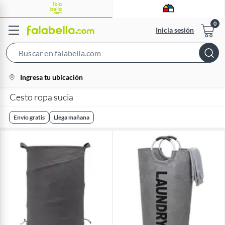
Inicia sesión
Search
Bar
location-
Ingresa tu ubicación
icon
Cesto ropa sucia
Envío gratis
Llega mañana