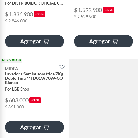
Por DISTRIBUIDOR OFICIAL COLOMBIA
$ 1.599.900
-37%
$ 1.836.900
-35%
$ 2.529.900
$ 2.846.000
Agregar
Agregar
Envío
gratis
MIDEA
Lavadora Semiautomática 7Kg
Doble Tina MTD01W70W-CO
Blanca
Por LGB Shop
$ 603.000
-30%
$ 861.000
Agregar