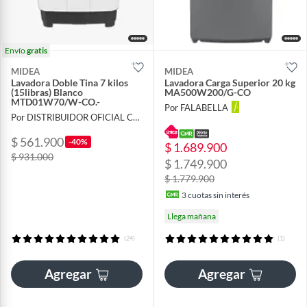
Envío
gratis
MIDEA
MIDEA
Lavadora Doble Tina 7 kilos
Lavadora Carga Superior 20 kg
(15libras) Blanco
MA500W200/G-CO
MTD01W70/W-CO.-
Por FALABELLA
Por DISTRIBUIDOR OFICIAL COLOMBIA
$ 561.900
-40%
$ 1.689.900
$ 931.000
$ 1.749.900
$ 1.779.900
3
cuotas sin interés
Llega mañana
(24)
(1)
Agregar
Agregar