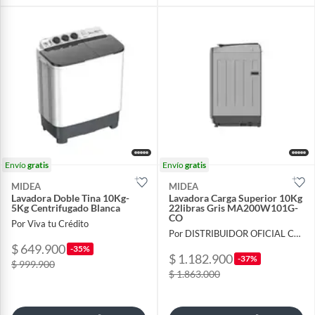
Envío
gratis
Envío
gratis
MIDEA
MIDEA
Lavadora Doble Tina 10Kg-
Lavadora Carga Superior 10Kg
5Kg Centrifugado Blanca
22libras Gris MA200W101G-
CO
Por Viva tu Crédito
Por DISTRIBUIDOR OFICIAL COLOMBIA
$ 649.900
-35%
$ 1.182.900
-37%
$ 999.900
$ 1.863.000