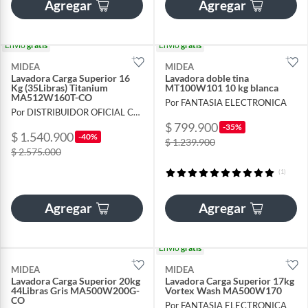
Agregar
Agregar
Envío
gratis
Envío
gratis
MIDEA
MIDEA
Lavadora Carga Superior 16
Lavadora doble tina
Kg (35Libras) Titanium
MT100W101 10 kg blanca
MA512W160T-CO
Por FANTASIA ELECTRONICA
Por DISTRIBUIDOR OFICIAL COLOMBIA
$ 799.900
-35%
$ 1.540.900
-40%
$ 1.239.900
$ 2.575.000
(1)
Agregar
Agregar
Envío
gratis
MIDEA
MIDEA
Lavadora Carga Superior 20kg
Lavadora Carga Superior 17kg
44Libras Gris MA500W200G-
Vortex Wash MA500W170
CO
Por FANTASIA ELECTRONICA