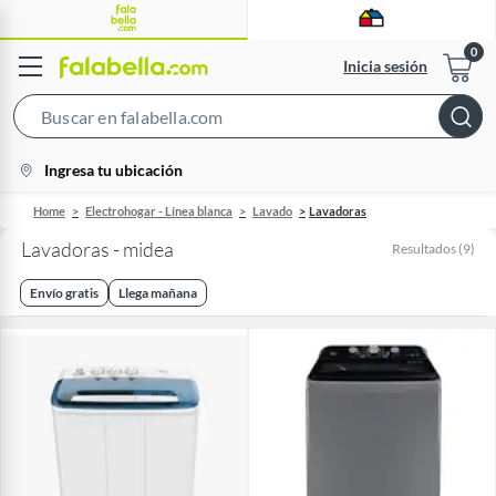
Inicia sesión
Search
Bar
location-
Ingresa tu ubicación
icon
Home
Electrohogar - Línea blanca
Lavado
Lavadoras
Lavadoras - midea
Resultados
(
9
)
Envío gratis
Llega mañana