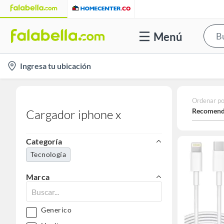
Menú
location-
Ingresa tu ubicación
icon
Ordenar po
Recomend
Cargador iphone x
Categoría
Tecnología
Marca
Generico