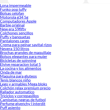
Lona impermeable
Funko pop luffy
Bolsas celofan
Motorola g34 5g
Computadores Apple
Barbie original
New era 59fifty
Colchones sencillos
Puffs y banquetas
Pantalones cargo
Crema para peinar savital rizos
Nevera 150 litros
Brochas grandes de maquillaje
Bolsos elegantes para mujer
Bicicletas de spinning
Elvive reparacion total 5
La cocina y los alimentos
Onda de mar
Maquina para gluteos
Tenis blancos niño
Lego y armables Mega bloks
Colchón relax premium precio
Rallador automatico
Triciclos y correpasillos
Camisetas negras de futbol
Perfume givenchy l interdit
Puff asiento