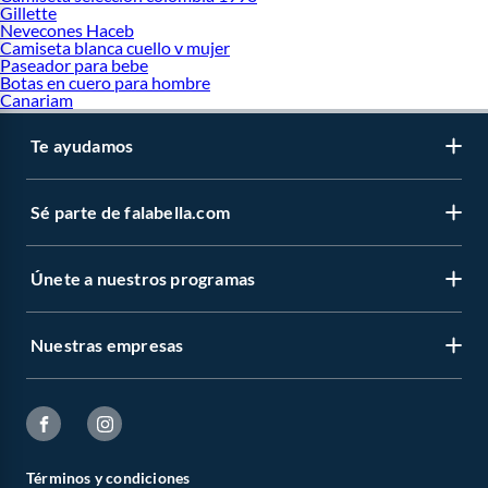
Gillette
Nevecones Haceb
Camiseta blanca cuello v mujer
Paseador para bebe
Botas en cuero para hombre
Canariam
Te ayudamos
Sé parte de falabella.com
Únete a nuestros programas
Nuestras empresas
Términos y condiciones