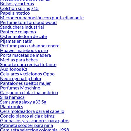
Bolsos y carteras
Colchon spring z15
Papel sintetico
Microdermoabrasión con punta diamante
Perfume tom ford oud wood
Sanduchera industrial
Pantene colageno
Oster moledora de cafe
Pijamas en satin
Perfume paco rabanne tenere
Huawei matebook x pro
Porta macetas de madera
Medias para bebes
Soporte para repisa flotante
Audifonos Kz
Celulares y telefonos Oppo
Neutrogena lip balm
Pantalones sueltos mujer
Perfumes Moschino
Cargador celular inalambrico
Silla hamaca
Samsung galaxy a33 5g
Plantronics
Cera moldeadora para el cabello
Conejo blanco alicia disfraz
Gimnasios y rascadores para gatos
Patineta scooter para niña
Camiseta seleccion colombia 1998