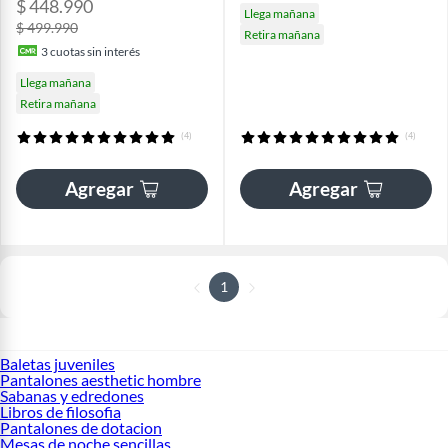
$ 448.990
Llega mañana
$ 499.990
Retira mañana
3
cuotas sin interés
Llega mañana
Retira mañana
(4)
(4)
Agregar
Agregar
1
Baletas juveniles
Pantalones aesthetic hombre
Sabanas y edredones
Libros de filosofia
Pantalones de dotacion
Mesas de noche sencillas