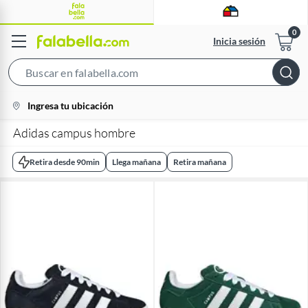
Inicia sesión
Search
Bar
location-
Ingresa tu ubicación
icon
Adidas campus hombre
Retira desde 90min
Llega mañana
Retira mañana