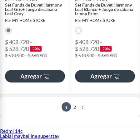
Set Funda de Duvet Harmony
Set Funda de Duvet Harmony
Leaf Gris+ Juego de sábana
Leaf Blanco + Juego de sábana
Leaf Gray
Lunna Print
Por MY HOME STORE
Por MY HOME STORE
$ 408.720 -
$ 408.720 -
$ 528.720
$ 528.720
-20%
-20%
$ 510.900 - $ 660.900
$ 510.900 - $ 660.900
Agregar
Agregar
1
2
Redmi 14c
Labial maybelline superstay