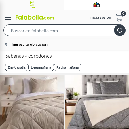
Inicia sesión
Search
Bar
location-
Ingresa tu ubicación
icon
Sabanas y edredones
Envío gratis
Llega mañana
Retira mañana