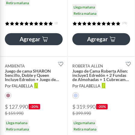
Retira mañana
Llega mañana
Retira mañana
(2)
(79)
Agregar
Agregar
AMBIENTA
ROBERTA ALLEN
Juego de cama SHARON
Juego de Cama Roberta Allen:
Sencillo, Doble y Queen
incluye1 Edredón + 2 Fundas
Incluye Edredon + Juego de
de Almohadas + 1 Cubrecama
sabanas
+ 1 Juego de Sábanas + 2
Por FALABELLA
Por FALABELLA
Cojines
$ 127.990
$ 319.990
-20%
-20%
$ 159.990
$ 399.990
Llega mañana
Llega mañana
Retira mañana
Retira mañana