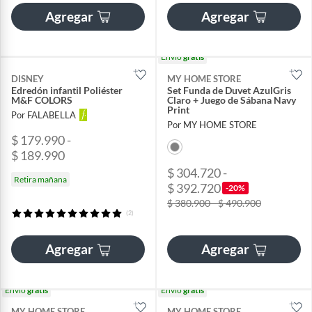
Agregar
Agregar
Envío
gratis
DISNEY
MY HOME STORE
Edredón infantil Poliéster
Set Funda de Duvet AzulGris
M&F COLORS
Claro + Juego de Sábana Navy
Print
Por FALABELLA
Por MY HOME STORE
$ 179.990 -
$ 189.990
$ 304.720 -
Retira mañana
$ 392.720
-20%
$ 380.900 - $ 490.900
(2)
Agregar
Agregar
Envío
gratis
Envío
gratis
MY HOME STORE
MY HOME STORE