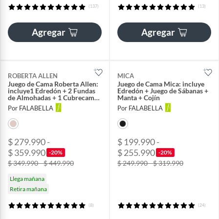
(137)
(13)
Agregar
Agregar
ROBERTA ALLEN
MICA
Juego de Cama Roberta Allen:
Juego de Cama Mica: incluye
incluye1 Edredón + 2 Fundas
Edredón + Juego de Sábanas +
de Almohadas + 1 Cubrecama
Manta + Cojín
+ 1 Juego de Sábanas + 2
Por FALABELLA
Por FALABELLA
Cojines
$ 279.990 -
$ 199.990 -
$ 359.990
$ 255.990
-20%
-20%
$ 349.990 - $ 449.990
$ 249.990 - $ 319.990
Llega mañana
Retira mañana
(8)
(24)