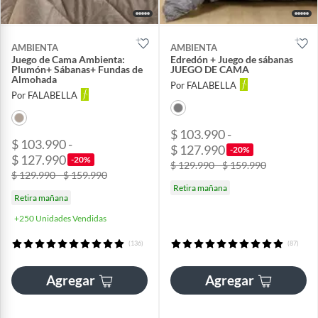
AMBIENTA
AMBIENTA
Juego de Cama Ambienta:
Edredón + Juego de sábanas
Plumón+ Sábanas+ Fundas de
JUEGO DE CAMA
Almohada
Por FALABELLA
Por FALABELLA
$ 103.990 -
$ 103.990 -
$ 127.990
-20%
$ 127.990
-20%
$ 129.990 - $ 159.990
$ 129.990 - $ 159.990
Retira mañana
Retira mañana
+250 Unidades Vendidas
(136)
(87)
Agregar
Agregar