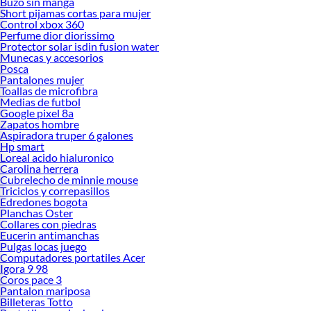
Buzo sin manga
Short pijamas cortas para mujer
Control xbox 360
Perfume dior diorissimo
Protector solar isdin fusion water
Munecas y accesorios
Posca
Pantalones mujer
Toallas de microfibra
Medias de futbol
Google pixel 8a
Zapatos hombre
Aspiradora truper 6 galones
Hp smart
Loreal acido hialuronico
Carolina herrera
Cubrelecho de minnie mouse
Triciclos y correpasillos
Edredones bogota
Planchas Oster
Collares con piedras
Eucerin antimanchas
Pulgas locas juego
Computadores portatiles Acer
Igora 9 98
Coros pace 3
Pantalon mariposa
Billeteras Totto