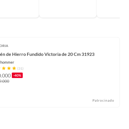
ORIA
én de Hierro Fundido Victoria de 20 Cm 31923
Ehommer
(31)
0.000
-40%
9.000
Patrocinado