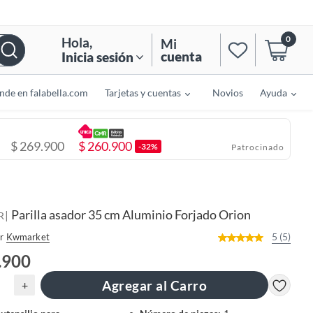
0
Hola
,
Mi
cuenta
Inicia sesión
nde en falabella.com
Tarjetas y cuentas
Novios
Ayuda
$
269.900
$
260.900
-32%
Patrocinado
Parilla asador 35 cm Aluminio Forjado Orion
|
R
5 (5)
r
Kwmarket
.900
Agregar al Carro
+