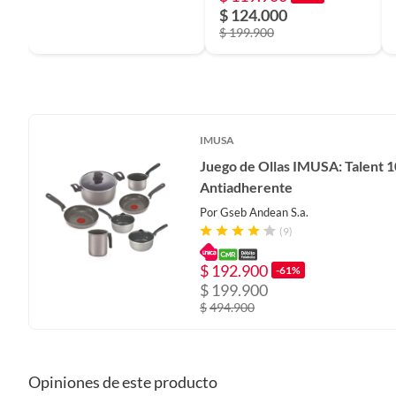
$ 124.000
$ 199.900
IMUSA
Juego de Ollas IMUSA: Talent 1
Antiadherente
Por
Gseb Andean S.a.
(9)
$
192.900
-61%
$
199.900
$
494.900
Opiniones de este producto