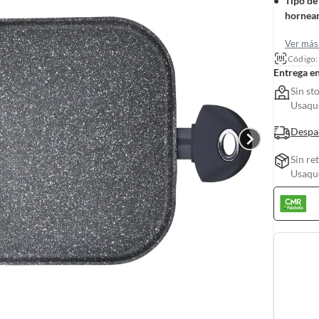
Tipo de
hornea
Ver más 
Código
Entrega e
Sin st
Usaquc
Despa
Sin re
Usaquc