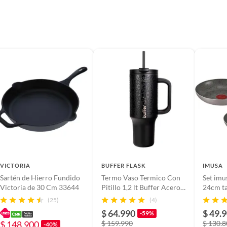
VICTORIA
BUFFER FLASK
IMUSA
Sartén de Hierro Fundido
Termo Vaso Termico Con
Set imu
Victoria de 30 Cm 33644
Pitillo 1,2 lt Buffer Acero
24cm ta
Inox - Negro
(25)
(4)
$ 64.990
$ 49.
-59%
$ 148.900
$ 159.990
$ 130.
-40%