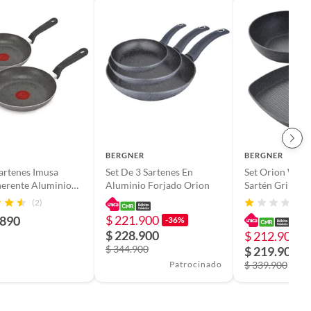
BERGNER
BERGNER
sartenes Imusa
Set De 3 Sartenes En
Set Orion Wok
herente Aluminio
Aluminio Forjado Orion
Sartén Grill 28
m
Antiadherente
(2)
(
Forjado
$ 221.900
.890
-36%
$ 228.900
$ 212.900
-
$ 344.900
$ 219.900
Patrocinado
$ 339.900