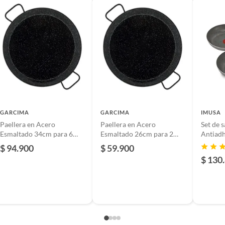
GARCIMA
GARCIMA
IMUSA
Paellera en Acero
Paellera en Acero
Set de 
Esmaltado 34cm para 6
Esmaltado 26cm para 2
Antiad
Porciones
Porciones
20-24c
$ 94.900
$ 59.900
$ 130