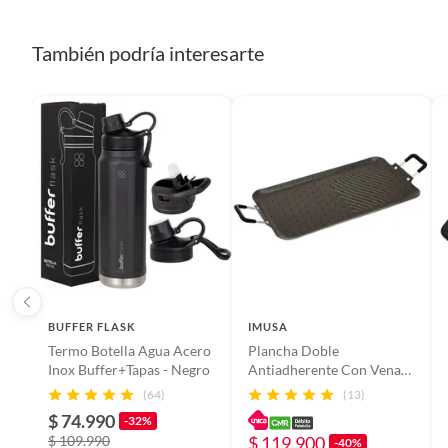
También podría interesarte
BUFFER FLASK
IMUSA
Termo Botella Agua Acero
Plancha Doble
Inox Buffer+Tapas - Negro
Antiadherente Con Venas
Imusa 50 x 27 Cm
(64)
(13)
5861022640
$ 74.990
-32%
$ 109.990
$ 119.900
-40%