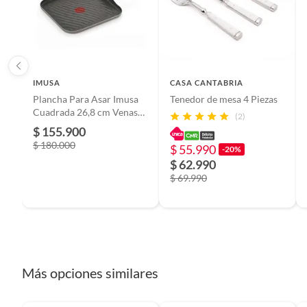
Color
Gris
Capacidad
1
IMUSA
CASA CANTABRIA
Plancha Para Asar Imusa
Tenedor de mesa 4 Piezas
País de origen
China
Cuadrada 26,8 cm Venas
(2)
Force
$ 155.900
$ 180.000
Material
Alumini
$ 55.990
-20%
$ 62.990
$ 69.990
Tipo de utensilio para hornear
Asader
Más opciones similares