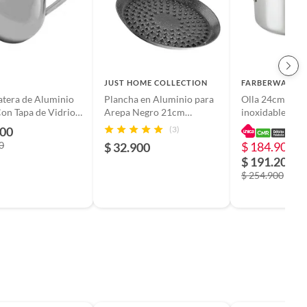
JUST HOME COLLECTION
FARBERWARE
tera de Aluminio
Plancha en Aluminio para
Olla 24cm acer
on Tapa de Vidrio
Arepa Negro 21cm
inoxidable con 
 2 Litros
Antiadherente Libre de
vidrio templad
900
(3)
PFOA Mango Oliva Just
Farberware
0
$ 184.900
$ 32.900
-
Home Collection
$ 191.200
$ 254.900