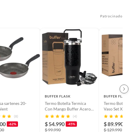
Patrocinado
BUFFER FLASK
BUFFER FLASK
sa sartenes 20-
Termo Botella Termica
Termo Botella 
lent
Con Mango Buffer Acero
Vaso Set X2 90
Inoxidable - Negro
Acero Inoxidabl
(8)
(4)
Multicolor
900
$ 54.990
$ 89.990
-62%
-45%
-3
800
$ 99.990
$ 129.990