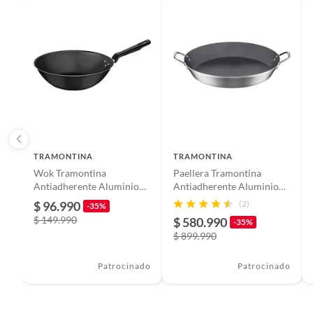
TRAMONTINA
TRAMONTINA
Wok Tramontina
Paellera Tramontina
Antiadherente Aluminio
Antiadherente Aluminio
28 cm
45 cm
$ 96.990
(2)
-35%
$ 149.990
$ 580.990
-35%
$ 899.990
Patrocinado
Patrocinado