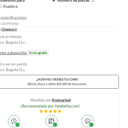
 utensilio para
Número de piezas
:
1
r
:
Asadera
especificaciones
: 150795410
n
Usaqucn
ock en tienda
n, Bogota D.c.
cho a domicilio
Envío
gratis
tiro en un punto
n, Bogota D.c.
¿AÚN NO TIENES TU CMR?
Ábrela ahora y obtén $45.000 de descuento.
Vendido por
Kwmarket
¡Recomendado por falabella.com!