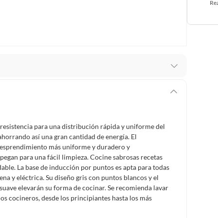
Rea
stro respaldo en todo momento. Por eso, como
er si necesitas hacer una devolución.
ey 1480 de 2011 en armonía con el artículo 3 de la Ley
resistencia para una distribución rápida y uniforme del
cho de retracto será de cinco (5) días hábiles contados
 ahorrando así una gran cantidad de energía. El
o deberá estar en las mismas condiciones de la entrega;
 desprendimiento más uniforme y duradero y
pegan para una fácil limpieza. Cocine sabrosas recetas
dable. La base de inducción por puntos es apta para todas
 pedir su devolución. Ten en cuenta que hay productos de
ena y eléctrica. Su diseño gris con puntos blancos y el
:
suave elevarán su forma de cocinar. Se recomienda lavar
 pueden devolver si cambias de opinión:
Productos de uso
los cocineros, desde los principiantes hasta los más
inas, intangibles, licencias, eléctricos, electrodomésticos,
tivas.