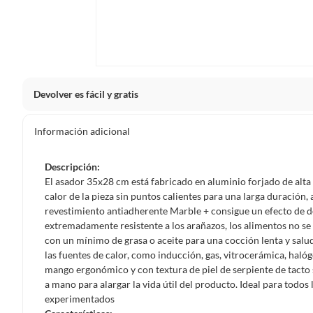
Devolver es fácil y gratis
Queremos que estés feliz con tu compra y que sientas nue
Información adicional
clientes cuentas con garantías y derechos que puedes ejerc
Tienes 5 días hábiles
para devolver por ley.
Descripción:
De conformidad con lo establecido en el artículo 47 de la L
El asador 35x28 cm está fabricado en aluminio forjado de alta 
2439 de 2024, el término para que el cliente ejerza su dere
calor de la pieza sin puntos calientes para una larga duración,
a partir de la recepción del producto, adicional el product
revestimiento antiadherente Marble + consigue un efecto de
esto es, en su caja original, con los sellos y sin uso.
extremadamente resistente a los arañazos, los alimentos no se 
con un mínimo de grasa o aceite para una cocción lenta y salu
Tienes 30 días calendario
desde que recibes el producto para
las fuentes de calor, como inducción, gas, vitrocerámica, halóg
ciertas categorías no se pueden devolver si cambias de opinión
mango ergonómico y con textura de piel de serpiente de tacto 
Ten en cuenta que hay productos de ciertas categorías no se
a mano para alargar la vida útil del producto. Ideal para todos 
personal, alimentos, bebidas, suplementos, medicamentos, vitam
experimentados
electrónicos, tecnología, colchones, muebles y máquinas depor