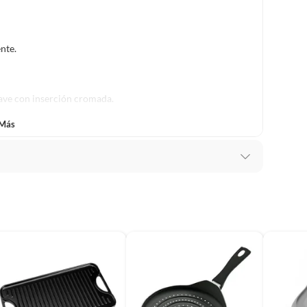
lítica de devolución ingresa a
formacion-legal-retail
.
nte.
uave con inserción cromada.
a útil del producto.
 Más
al