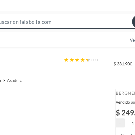
S
e
a
Ve
r
c
(11)
h
$
381.900
B
a
a
Asadera
r
BERGNE
Vendido po
$ 249
−