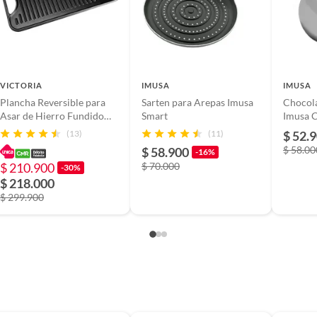
VICTORIA
IMUSA
IMUSA
Plancha Reversible para
Sarten para Arepas Imusa
Chocola
Asar de Hierro Fundido
Smart
Imusa C
Victoria 47 X 25 Cm
12.5 cm
(13)
(11)
$ 52.
31770
$ 58.00
$ 58.900
o forjado
-16%
$ 210.900
$ 70.000
-30%
$ 218.000
a
$ 299.900