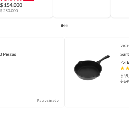
$ 154.000
$ 250.000
VICT
0 Piezas
Sart
Por
$
9
$
14
Patrocinado