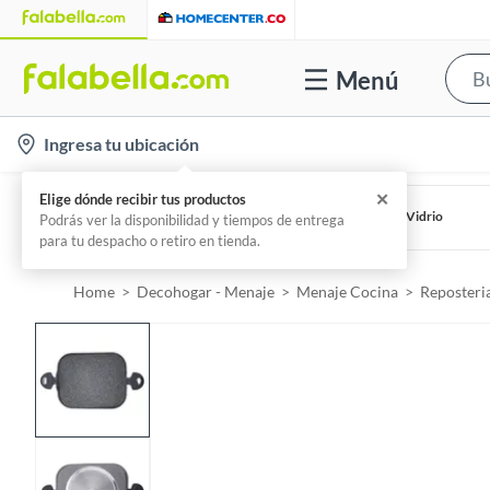
Menú
l
Ingresa tu ubicación
o
c
IMUSA
Batería IMUSA COLORS 11 piezas ROJO con Tapa de Vidrio
a
Por
Gseb Andean S.a.
t
i
Home
Decohogar - Menaje
Menaje Cocina
Reposteri
o
n
-
i
c
o
n