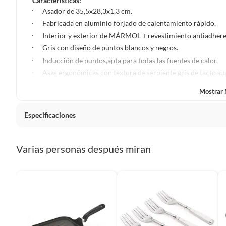
Características:
Asador de 35,5x28,3x1,3 cm.
Para conocer más sobre el derecho de retracto y nuestra po
Fabricada en aluminio forjado de calentamiento rápido.
https://www.falabella.com.co/falabella-co/page/legales-in
Interior y exterior de MÁRMOL + revestimiento antiadhere
Gris con diseño de puntos blancos y negros.
Inducción de puntos,apta para todas las fuentes de calor.
Asas ergonómicas con textura de serpiente gris de tacto s
Cuidados: se recomienda lavar a mano para prolongar la vid
Mostrar
Especificaciones
Condicion del producto
Nuevo
Varias personas después miran
Modo de fabricación
Industri
Número de piezas
1