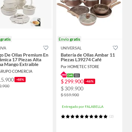
o
gratis
Envío
gratis
OVA
UNIVERSAL
go De Ollas Premium En
Batería de Ollas Ambar 11
mica 17 Piezas Alta
Piezas L39274 Café
a Mango Extraible
Por HOMETEC STORE
 GRUPO COMERCIA
15.900
-48%
$ 299.900
-46%
2.900
$ 309.900
$ 559.900
Entregado por FALABELLA
(2)