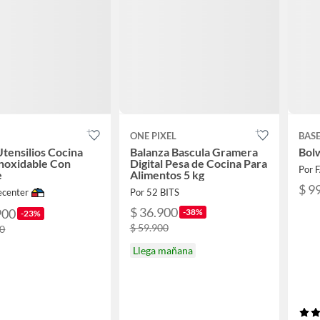
ONE PIXEL
BAS
Utensilios Cocina
Balanza Bascula Gramera
Bol
noxidable Con
Digital Pesa de Cocina Para
Por 
e
Alimentos 5 kg
$ 9
center
Por 52 BITS
$ 36.900
900
-38%
-23%
$ 59.900
00
Llega mañana