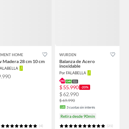
EMENT HOME
WURDEN
w Madera 28 cm 10 cm
Balanza de Acero
inoxidable
FALABELLA
Por FALABELLA
9.990
$ 55.990
-20%
$ 62.990
$ 69.990
3
cuotas sin interés
Retira desde 90min
(4)
(21)