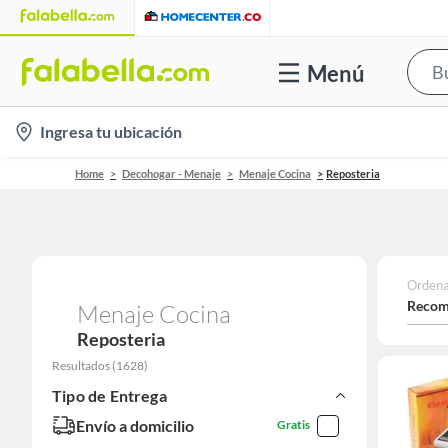
Menú
location-
Ingresa tu ubicación
icon
Home
Decohogar - Menaje
Menaje Cocina
Reposteria
Ordena
Recom
Menaje Cocina
Reposteria
Resultados
(
1628
)
Tipo de Entrega
Envío a domicilio
Gratis