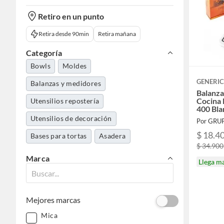
Retiro en un punto
Retira desde 90min
Retira mañana
Categoría
Bowls
Moldes
GENERI
Balanzas y medidores
Balanz
Cocina 
Utensilios repostería
400 Bla
Utensilios de decoración
Por GRUP
$ 18.4
Bases para tortas
Asadera
$ 34.900
Marca
Llega m
Mejores marcas
Mica