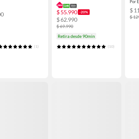
Por 
$ 1
$ 55.990
-20%
00
$ 12
$ 62.990
$ 69.990
Retira desde 90min
(1)
(10)