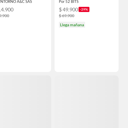
ENTORNO A&C SAS
Por 52 BITS
14.900
$ 49.900
-29%
9.900
$ 69.900
Llega mañana