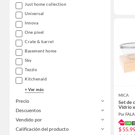
Just home collection
Universal
Innova
One pixel
Crate & barrel
Basement home
Sky
Tezzio
Kitchenaid
+ Ver más
MICA
Precio
Set de 
Vidrio 
Descuentos
Por FAL
Vendido por
Calificación del producto
$ 55.9