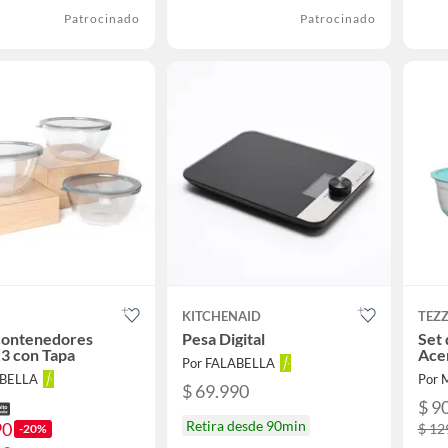
Patrocinado
Patrocinado
KITCHENAID
TEZZ
contenedores
Pesa Digital
Set 
x3 con Tapa
Ace
Por FALABELLA
ABELLA
Por
$ 69.990
$ 9
Retira desde 90min
90
$ 12
-20%