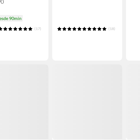
90
desde 90min
(17)
(18)