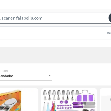
Search
Bar
Ve
r por
:
endados