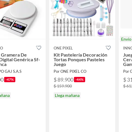
Enví
CO
ONE PIXEL
INN
a Gramera De
Kit Pastelería Decoración
Jue
Digital Genérica Sf-
Tortas Ponques Pasteles
Cerá
nca
Juego
Gam
O GAJ S.A.S
Por ONE PIXEL CO
Por
00
$ 89.900
$ 3
-47%
-44%
$ 159.900
$ 61
añana
Llega mañana