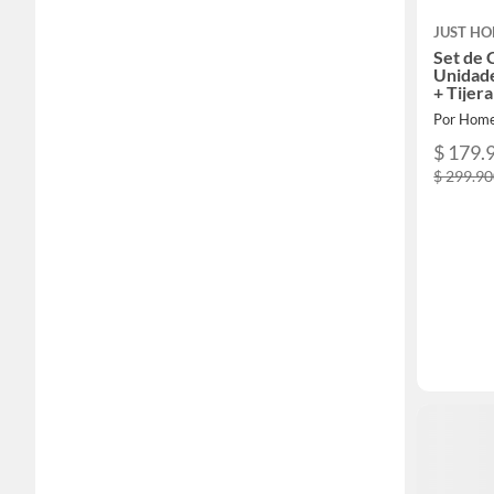
JUST HO
Set de 
Unidade
+ Tijer
21.5cm
Por Home
$ 179.
$ 299.9