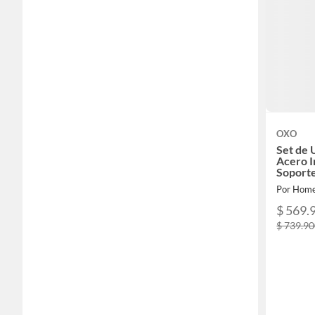
OXO
Set de 
Acero I
Soport
Por Home
$ 569.
$ 739.9