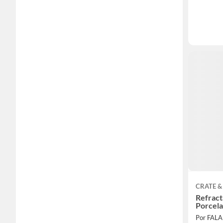
CRATE &
Refract
Porcel
Por FAL