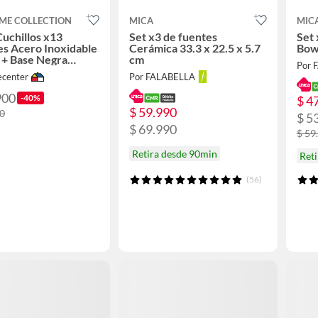
ME COLLECTION
MICA
MIC
Cuchillos x13
Set x3 de fuentes
Set
s Acero Inoxidable
Cerámica 33.3 x 22.5 x 5.7
Bowl
a + Base Negra
cm
Por 
 Negro/Plateado
center
Por FALABELLA
900
-40%
$ 4
$ 59.990
00
$ 5
$ 69.990
$ 59
Retira desde 90min
Ret
(56)