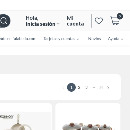
0
Hola
,
Mi
cuenta
Inicia sesión
nde en falabella.com
Tarjetas y cuentas
Novios
Ayuda
...
1
2
3
34