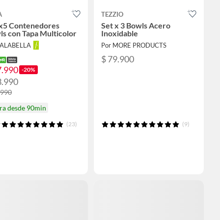
A
TEZZIO
 x5 Contenedores
Set x 3 Bowls Acero
s con Tapa Multicolor
Inoxidable
FALABELLA
Por MORE PRODUCTS
$ 79.900
7.990
-20%
3.990
.990
ira desde 90min
(23)
(9)