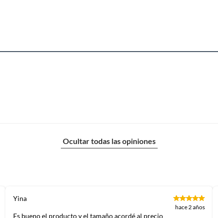
Ocultar todas las opiniones
Yina
hace 2 años
Es bueno el producto y el tamaño acordé al precio