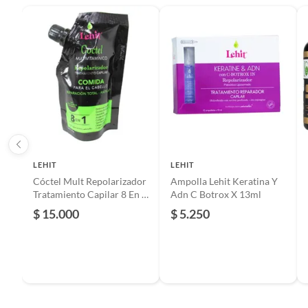
Cantidad contenida en el empaque
35 ml d
Color
amarill
Rendimiento
35 ml p
Secado final
secado 
LEHIT
LEHIT
Cóctel Mult Repolarizador
Ampolla Lehit Keratina Y
Resistencia al agua
No
Tratamiento Capilar 8 En 1
Adn C Botrox X 13ml
90g
$ 15.000
$ 5.250