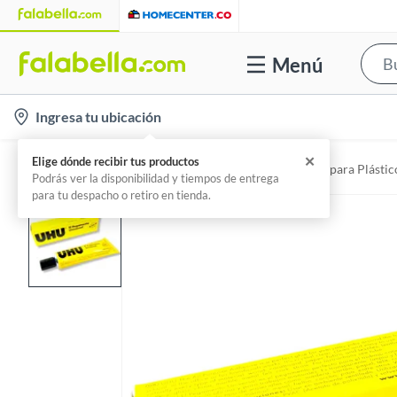
Menú
l
Ingresa tu ubicación
o
c
✕
Elige dónde recibir tus productos
Home
Construcción - Adhesivos
Adhesivos para Plástic
a
Podrás ver la disponibilidad y tiempos de entrega
para tu despacho o retiro en tienda.
t
i
o
n
-
i
c
o
n