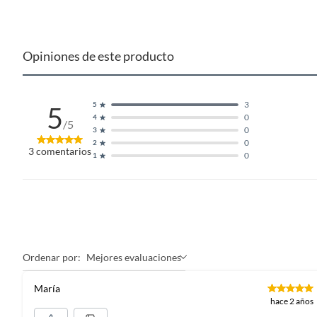
Opiniones de este producto
3
5
5
0
4
/5
0
3
0
2
3
comentarios
0
1
Ordenar por:
Mejores evaluaciones
María
hace 2 años