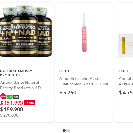
e pegante universal
o
ara varias aplicaciones
rápido y fuerte
NATURAL ENERGY
LEHIT
LEHIT
PRODUCTS
Ampolleta Lehit Acido
Ampolla
Antioxidante Natural
Hialuronico Sin Sal X 13ml
Argan X
Energy Products NAD +
$ 5.250
$ 4.7
Resveratrol 1500 mg 100
Capsulas x2
$ 151.990
-44%
$ 159.900
$ 270.000