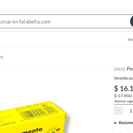
S
e
a
Ve
r
c
os
h
B
Pe
|
UHU
a
Vendido po
r
$ 16.
$ 17.900
Revisar vige
−
Resiste