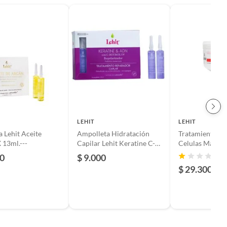
LEHIT
LEHIT
 Lehit Aceite
Ampolleta Hidratación
Tratamiento Cap
 13ml.---
Capilar Lehit Keratine C-
Celulas Madre 
Botrox-IN X1Unidad 13ml
300g
50
$ 9.000
(
$ 29.300