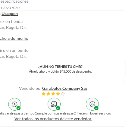
especificaciones
: 120237060
n
Usaqucn
ock en tienda
n, Bogota D.c.
cho a domicilio
tiro en un punto
n, Bogota D.c.
¿AÚN NO TIENES TU CMR?
Ábrela ahora y obtén $45.000 de descuento.
Vendido por
Garabatos Company Sas
liza entregas a tiempo
Cumple con sus entregas
Ofrece un buen servicio
Ver todos los productos de este vendedor