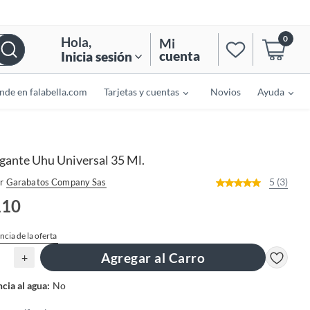
0
Hola
,
Mi
cuenta
Inicia sesión
nde en falabella.com
Tarjetas y cuentas
Novios
Ayuda
gante Uhu Universal 35 Ml.
5 (3)
r
Garabatos Company Sas
110
ncia de la oferta
Agregar al Carro
+
ncia al agua
:
No