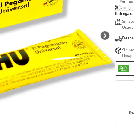
Ver más 
Código
Entrega e
Sin st
Usaquc
Despa
Sin re
Usaquc
Rea