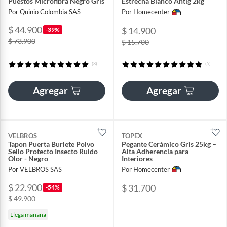
Puestos Microfibra Negro Gris
Estrecha Blanco Antig 2kg
Por Quinio Colombia SAS
Por Homecenter
$ 44.900
$ 14.900
-39%
$ 73.900
$ 15.700
(8)
(5)
Agregar
Agregar
VELBROS
TOPEX
Tapon Puerta Burlete Polvo
Pegante Cerámico Gris 25kg –
Sello Protecto Insecto Ruido
Alta Adherencia para
Olor - Negro
Interiores
Por VELBROS SAS
Por Homecenter
$ 22.900
$ 31.700
-54%
$ 49.900
Llega mañana