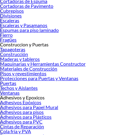
Cortadoras de Espuma
Selladores
Cortadoras de Pavimento
Siliconas
Cubrepisos
Divisiones
Tapagoteras
Escaleras
Escaleras y Pasamanos
Espumas para piso laminado
Fierro
Fragües
Construccion y Puertas
Tapagoteras
Construcción
Maderas y tableros
Maquinarias y Herramientas Constructor
Materiales de Construcción
Pisos y revestimientos
Protecciones para Puertas y Ventanas
Puertas
Techos y Aislantes
Ventanas
Adhesivos y Epoxicos
Adhesivos Epóxicos
Adhesivos para Papel Mural
Adhesivos para pisos
Adhesivos para Plásticos
Adhesivos para PVC
Cintas de Reparación
Cola fría y PVA