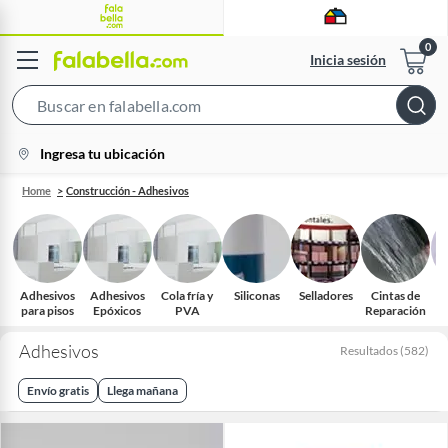
Inicia sesión
Search
Bar
location-
Ingresa tu ubicación
icon
Home
Construcción - Adhesivos
Adhesivos
Adhesivos
Cola fría y
Siliconas
Selladores
Cintas de
A
para pisos
Epóxicos
PVA
Reparación
P
Adhesivos
Resultados
(
582
)
Envío gratis
Llega mañana