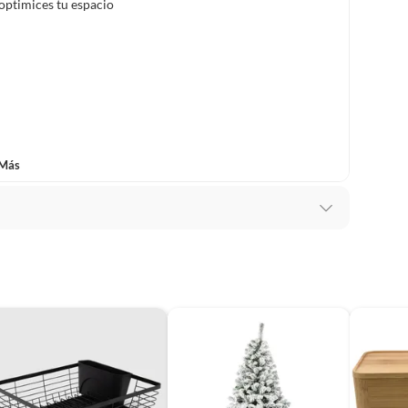
optimices tu espacio
lítica de devolución ingresa a
formacion-legal-retail
.
 Más
1
a Tua