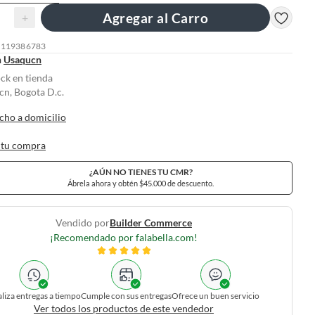
Agregar al Carro
+
: 119386783
n
Usaqucn
ock en tienda
n, Bogota D.c.
cho a domicilio
 tu compra
¿AÚN NO TIENES TU CMR?
Ábrela ahora y obtén $45.000 de descuento.
Vendido por
Builder Commerce
¡Recomendado por falabella.com!
liza entregas a tiempo
Cumple con sus entregas
Ofrece un buen servicio
Ver todos los productos de este vendedor