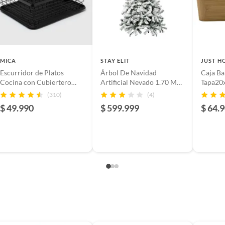
pileno
MICA
STAY ELIT
JUST H
Escurridor de Platos
Árbol De Navidad
Caja B
m
Cocina con Cubiertero
Artificial Nevado 1.70 M
Tapa20
Acero
Alta Calidad
(310)
(4)
$ 49.990
$ 599.999
$ 64.