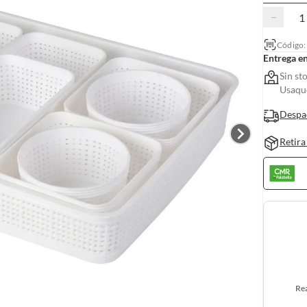
−
Código
Entrega e
Sin st
Usaquc
Despa
Retira
Rea