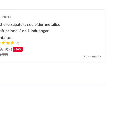
UHOGAR
hero zapatera recibidor metalico
ifuncional 2 en 1 induhogar
nduhogar
(4)
59.900
-36%
0.000
Patrocinado