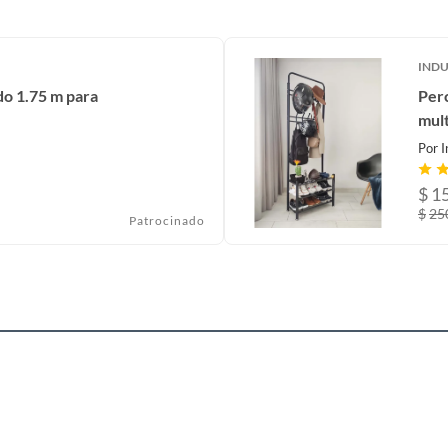
IND
do 1.75 m para
Perc
mult
Por
I
$
1
$
25
Patrocinado