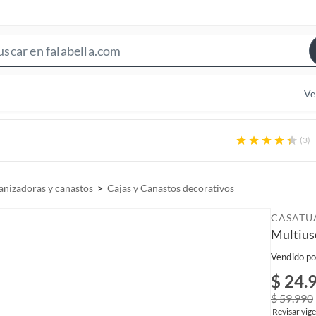
S
e
a
Ve
r
c
(3)
h
B
a
anizadoras y canastos
Cajas y Canastos decorativos
r
CASATU
Multius
Vendido po
$ 24.
$ 59.990
Revisar vige