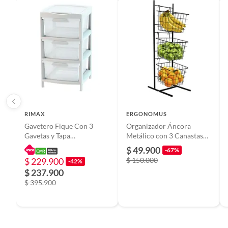
RIMAX
ERGONOMUS
Gavetero Fique Con 3
Organizador Áncora
Gavetas y Tapa
Metálico con 3 Canastas
Organizadora RIMAX -
de Almacenamiento Negro
$ 49.900
-67%
Blanco
$ 229.900
$ 150.000
-42%
$ 237.900
$ 395.900