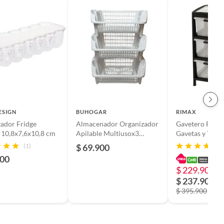
ESIGN
BUHOGAR
RIMAX
ador Fridge
Almacenador Organizador
Gavetero Fique
 10,8x7,6x10,8 cm
Apilable Multiusox3
Gavetas y Tapa
Blanco
Organizadora 
(1)
$ 69.900
Negro
900
$ 229.900
-
$ 237.900
$ 395.900