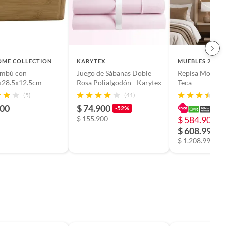
OME COLLECTION
KARYTEX
MUEBLES 2020
ambú con
Juego de Sábanas Doble
Repisa Modern
x28.5x12.5cm
Rosa Polialgodón - Karytex
Teca
(5)
(41)
900
$ 74.900
-52%
$ 155.900
$ 584.900
-
$ 608.990
$ 1.208.990