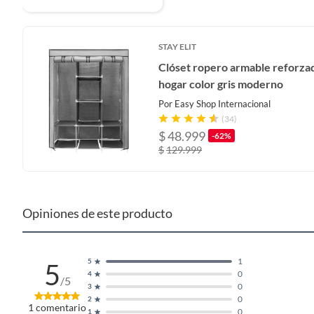
STAY ELIT
Clóset ropero armable reforza
hogar color gris moderno
Por
Easy Shop Internacional
(34)
$
48.999
-62%
$
129.999
Opiniones de este producto
1
5
5
0
4
/5
0
3
0
2
1
comentario
0
1