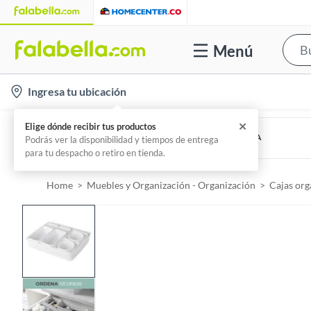
Menú
l
Ingresa tu ubicación
o
c
ESSENZA
Canasta para Clasificar Ropa Sucia Gris Claro ESSENZA
a
Por
Stilotex
t
i
Home
Muebles y Organización - Organización
Cajas org
o
n
-
i
c
o
n