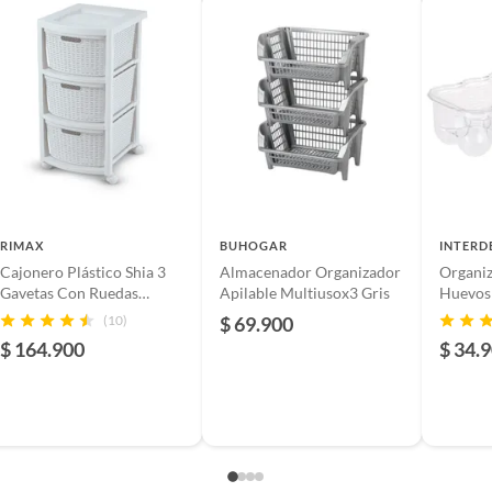
RIMAX
BUHOGAR
INTERD
Cajonero Plástico Shia 3
Almacenador Organizador
Organiz
Gavetas Con Ruedas
Apilable Multiusox3 Gris
Huevos
33X66X39 cm Blanco
(10)
$ 69.900
Rimax
$ 164.900
$ 34.