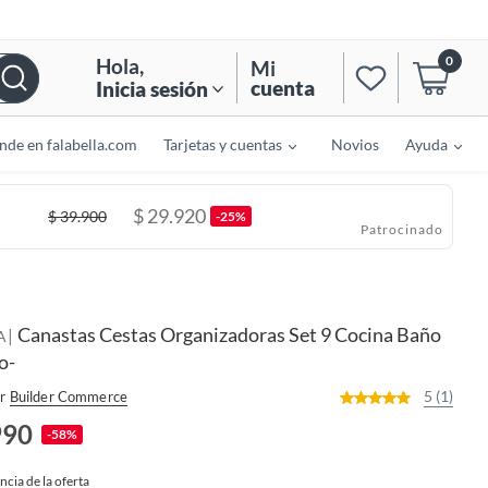
0
Hola
,
Mi
cuenta
Inicia sesión
nde en falabella.com
Tarjetas y cuentas
Novios
Ayuda
$
29.920
$
39.900
-25%
Patrocinado
Canastas Cestas Organizadoras Set 9 Cocina Baño
|
A
o-
5 (1)
r
Builder Commerce
990
-58%
ncia de la oferta