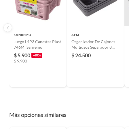
Capacidad
1
1 canasto XXL
2 canasto XL
Material
Polipro
2 canastos L
SANREMO
AFM
2 canastos M
Juego L4P3 Canastas Plast
Organizador De Cajones
2 canastos S
Profundidad
28,5 c
746Ml Sanremo
Multiusos Separador 8
Piezas
$ 5.900
$ 24.500
-40%
$ 9.900
Tipo de caja
Cestas
Más opciones similares