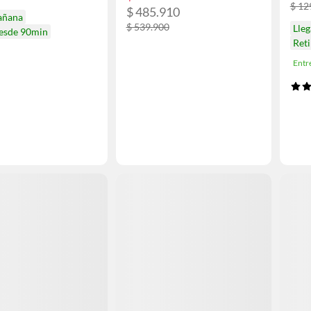
$ 12
$ 485.910
añana
$ 539.900
Lle
desde 90min
Ret
Entr