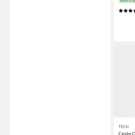
Retira 
TECH
Cesto 