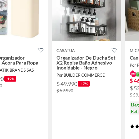
CASATUA
MIC
Organizador
Organizador De Ducha Set
Cana
 Acora Para Ropa
X2 Repisa Baño Adhesivo
Por 
Inoxidable - Negro
IATIK BRANDS SAS
Por BUILDER COMMERCE
90
-19%
$ 4
$ 49.990
-17%
90
$ 5
$ 59.990
$ 59
Lle
Ret