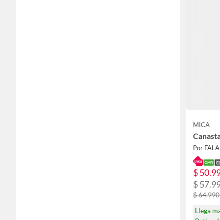
MICA
Canasta
Por FAL
$ 50.9
$ 57.9
$ 64.990
Llega m