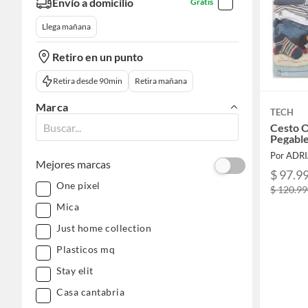
Envío a domicilio
Gratis
Llega mañana
Retiro en un punto
Retira desde 90min
Retira mañana
Marca
TECH
Cesto 
Pegable
Por ADR
Mejores marcas
$ 97.9
One pixel
$ 120.9
Mica
Just home collection
Plasticos mq
Stay elit
Casa cantabria