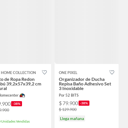
T HOME COLLECTION
ONE PIXEL
to de Ropa Redon
Organizador de Ducha
bú 39,2x57x39,2 cm
Repisa Baño Adhesivo Set
ural
3 Inoxidable
Homecenter
Por 52 BITS
$ 79.900
9.900
-38%
-38%
$ 129.900
9.900
Llega mañana
 Unidades Vendidas