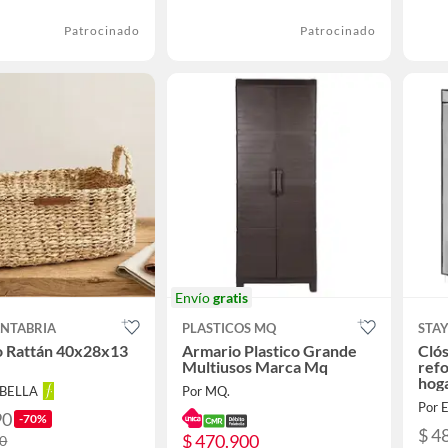
Patrocinado
Patrocinado
Envío
gratis
ANTABRIA
PLASTICOS MQ
STAY
o Rattán 40x28x13
Armario Plastico Grande
Cló
Multiusos Marca Mq
refo
hoga
ABELLA
Por MQ.
Por E
90
-70%
$ 4
$ 470.900
90