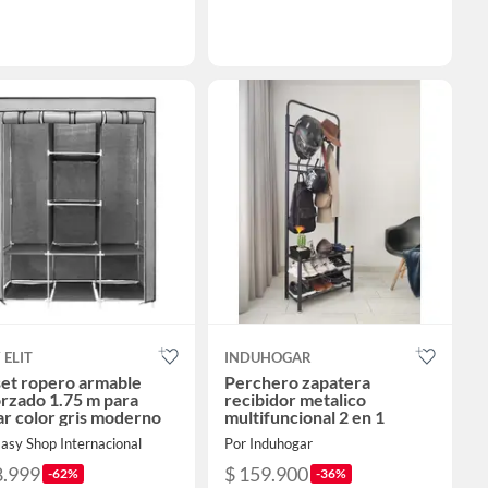
 ELIT
INDUHOGAR
set ropero armable
Perchero zapatera
rzado 1.75 m para
recibidor metalico
r color gris moderno
multifuncional 2 en 1
asy Shop Internacional
Por Induhogar
8.999
$ 159.900
-62%
-36%