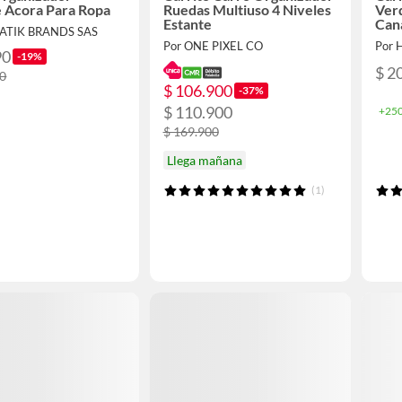
 Acora Para Ropa
Ruedas Multiuso 4 Niveles
Ver
Estante
Can
IATIK BRANDS SAS
Por ONE PIXEL CO
Por 
90
-19%
$ 2
90
$ 106.900
-37%
$ 110.900
+250
$ 169.900
Llega mañana
(1)