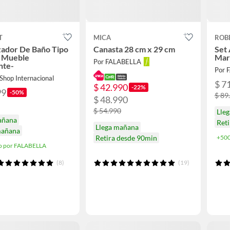
T
MICA
ROB
zador De Baño Tipo
Canasta 28 cm x 29 cm
Set 
e Mueble
Marf
Por FALABELLA
nte-
Por 
Shop Internacional
$ 7
$ 42.990
-22%
99
-50%
$ 89
$ 48.990
$ 54.990
Lle
añana
Ret
Llega mañana
mañana
Retira desde 90min
+500
o por FALABELLA
(8)
(19)