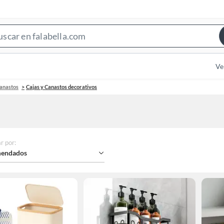
Search
Bar
Ve
canastos
Cajas y Canastos decorativos
r por
:
endados