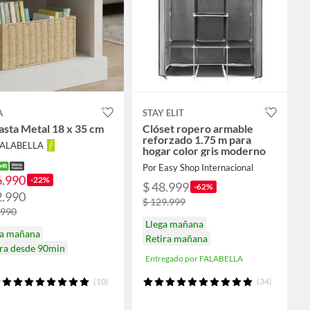
A
STAY ELIT
sta Metal 18 x 35 cm
Clóset ropero armable
reforzado 1.75 m para
FALABELLA
hogar color gris moderno
Por Easy Shop Internacional
6.990
-22%
$ 48.999
-62%
2.990
$ 129.999
.990
Llega mañana
ga mañana
Retira mañana
ira desde 90min
Entregado por FALABELLA
(10)
(34)