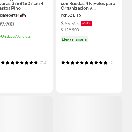
duras 37x81x37 cm 4
con Ruedas 4 Niveles para
astos Pino
Organización y
Almacenamiento
Homecenter
Por 52 BITS
$ 59.900
09.900
-54%
$ 129.900
 Unidades Vendidas
Llega mañana
(71)
(3)