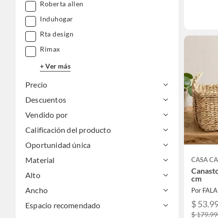
Roberta allen
Induhogar
Rta design
Rimax
+ Ver más
Precio
Descuentos
Vendido por
Calificación del producto
Oportunidad única
Material
CASA C
Canast
Alto
cm
Ancho
Por FAL
$ 53.9
Espacio recomendado
$ 179.9