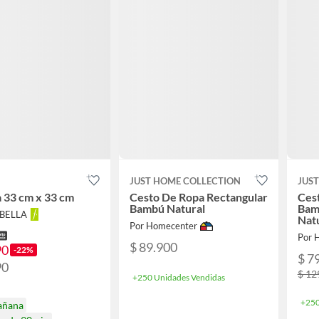
JUST HOME COLLECTION
JUS
 33 cm x 33 cm
Cesto De Ropa Rectangular
Ces
Bambú Natural
Bam
ABELLA
Nat
Por Homecenter
Por 
$ 89.900
90
-22%
$ 7
90
$ 12
+250 Unidades Vendidas
+250
añana