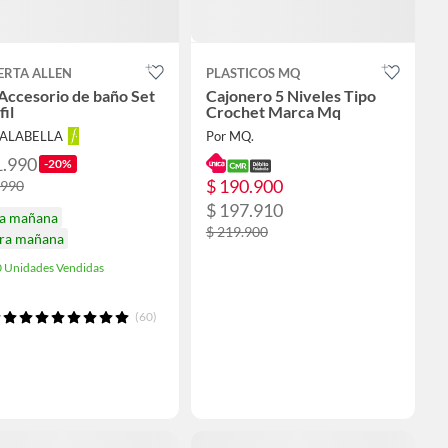
ERTA ALLEN
PLASTICOS MQ
Accesorio de baño Set
Cajonero 5 Niveles Tipo
il
Crochet Marca Mq
FALABELLA
Por MQ.
1.990
-20%
$ 190.900
.990
$ 197.910
ga mañana
$ 219.900
ira mañana
 Unidades Vendidas
(60)