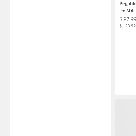
Pegable
Por ADR
$ 97.9
$ 120.9