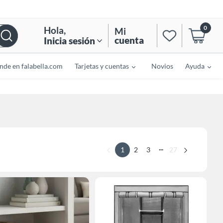
0
Hola
,
Mi
cuenta
Inicia sesión
nde en falabella.com
Tarjetas y cuentas
Novios
Ayuda
...
1
2
3
27