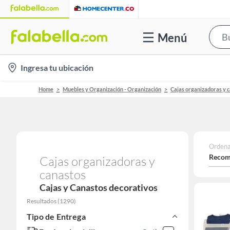
Menú
location-
Ingresa tu ubicación
icon
Home
Muebles y Organización - Organización
Cajas organizadoras y 
Ordena
Recom
Cajas organizadoras y
canastos
Cajas y Canastos decorativos
Resultados
(
1290
)
Tipo de Entrega