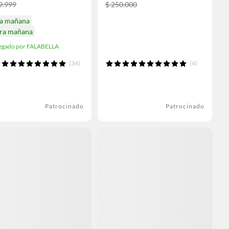
9.999
$ 250.000
ga mañana
ira mañana
egado por FALABELLA
(34)
(4)
Patrocinado
Patrocinado