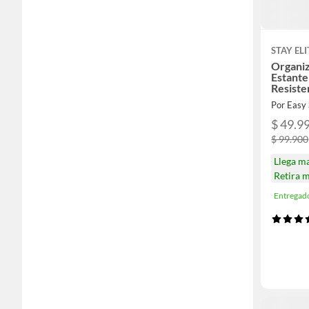
STAY ELI
Organi
Estant
Resiste
Por Easy 
$ 49.9
$ 99.900
Llega m
Retira 
Entregad