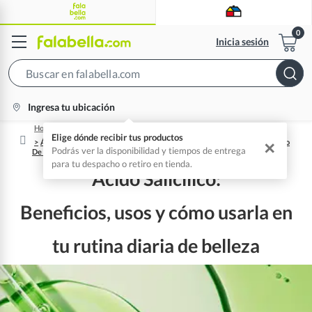
Inicia sesión
Search
Bar
location-
Ingresa tu ubicación
icon
Home
Elige dónde recibir tus productos
Ácido Salicílico: Beneficios, Usos Y Cómo Incluirlo En Tu Rutina De Cuidado
✕
Podrás ver la disponibilidad y tiempos de entrega
De La Piel
para tu despacho o retiro en tienda.
Ácido Salicílico:
Beneficios, usos y cómo usarla en
tu rutina diaria de belleza