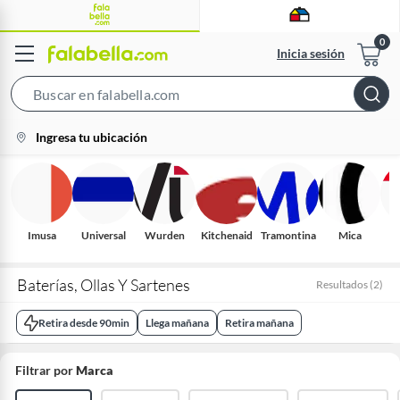
Inicia sesión
Search
Bar
location-
Ingresa tu ubicación
icon
Imusa
Universal
Wurden
Kitchenaid
Tramontina
Mica
Baterías, Ollas Y Sartenes
Resultados
(
2
)
Retira desde 90min
Llega mañana
Retira mañana
Filtrar por
Marca