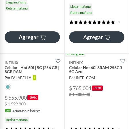
Llega mañana
Llega mañana
Retira mañana
Retira mañana
(2)
Agregar
Agregar
Envío
gratis
INFINIX
INFINIX
Celular | Hot 60i | 5G |256 GB |
Celular Hot 60i 8RAM 256GB
8GB RAM
5G Azul
Por FALABELLA
Por INTELCOM
$ 765.004
-50%
$ 1.530.008
$ 655.900
-59%
$ 1.599.900
3
cuotas sin interés
Retira mañana