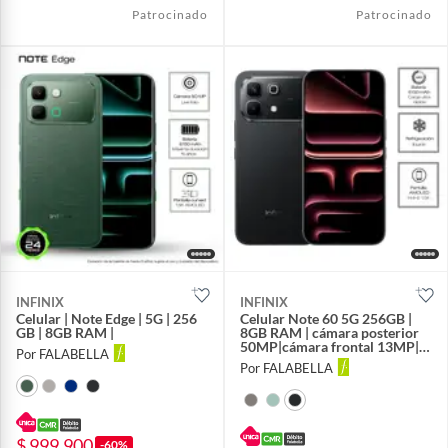
Patrocinado
Patrocinado
INFINIX
INFINIX
Celular | Note Edge | 5G | 256
Celular Note 60 5G 256GB |
GB | 8GB RAM |
8GB RAM | cámara posterior
50MP|cámara frontal 13MP|
Por FALABELLA
pantalla 6,7 pulgadas +
Por FALABELLA
Mediatek Dimensity 7400
$ 999.900
-60%