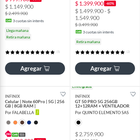
$ 1.399.900
-60%
$ 1.149.900
$ 1.499.900 - $
$ 2.499.900
1.549.900
3
cuotas sin interés
$ 3.499.900
Llega mañana
3
cuotas sin interés
Retira mañana
Retira mañana
(5)
(2)
Agregar
Agregar
Envío
gratis
INFINIX
INFINIX
Celular | Note 60Pro | 5G | 256
GT 50 PRO 5G 256GB
GB | 8GB RAM |
12+12RAM + VENTILADOR
Por FALABELLA
Por QUINTO ELEMENTO SAS
$ 2.759.900