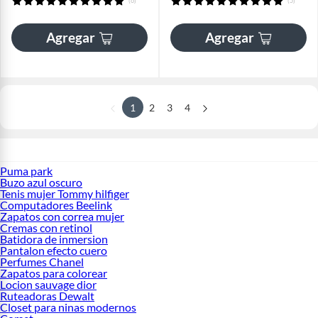
(6)
(5)
Agregar
Agregar
1
2
3
4
Puma park
Buzo azul oscuro
Tenis mujer Tommy hilfiger
Computadores Beelink
Zapatos con correa mujer
Cremas con retinol
Batidora de inmersion
Pantalon efecto cuero
Perfumes Chanel
Zapatos para colorear
Locion sauvage dior
Ruteadoras Dewalt
Closet para ninas modernos