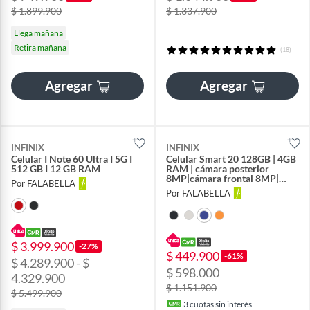
$ 1.899.900
$ 1.337.900
Llega mañana
Retira mañana
(18)
Agregar
Agregar
INFINIX
INFINIX
Celular I Note 60 Ultra I 5G I
Celular Smart 20 128GB | 4GB
512 GB I 12 GB RAM
RAM | cámara posterior
8MP|cámara frontal 8MP|
Por FALABELLA
pantalla 6,78 pulgadas +
Por FALABELLA
Mediatek Helio G81 Ultimate
$ 3.999.900
-27%
$ 449.900
-61%
$ 4.289.900 - $
$ 598.000
4.329.900
$ 1.151.900
$ 5.499.900
3
cuotas sin interés