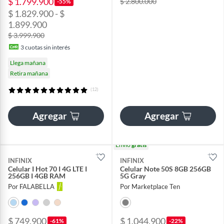
$ 1.799.900
$ 2.800.000
-55%
$ 1.829.900 - $
1.899.900
$ 3.999.900
3
cuotas sin interés
Llega mañana
Retira mañana
(12)
Agregar
Agregar
Envío
gratis
INFINIX
INFINIX
Celular I Hot 70 I 4G LTE I
Celular Note 50S 8GB 256GB
256GB I 4GB RAM
5G Gray
Por FALABELLA
Por Marketplace Ten
$ 749.900
$ 1.044.900
-61%
-22%