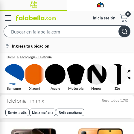
Inicia sesión
Search
Bar
location-
Ingresa tu ubicación
icon
Home
Tecnología - Telefonía
Samsung
Xiaomi
Apple
Motorola
Honor
Zte
Telefonía - infinix
Resultados
(
170
)
Envío gratis
Llega mañana
Retira mañana