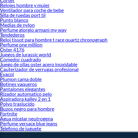
Corset
Relojes hombre y mujer
Ventilador para coche de bebe
Silla de ruedas port til
Punto blanco
Medias de nylon
Perfume giorgio armani my way
Tendederos
Reloj tissot para hombre t race quartz chronograph
Perfume one million
Oster 4176
Juegos de jurassic world
Comedor cuadrado
Juego de ollas oster acero inoxidable
Cauterizador de verrugas profesional
Evacol
Plumon cama doble
Botines vaqueros
Pantalones elegantes
Rizador automatico pelo
Aspiradora kalley 2 en 1
Polvo traslucido
Buzos negro para hombre
Fortnite
Agua micelar neutrogena
Perfume versace blue jeans
Telefono de juguete