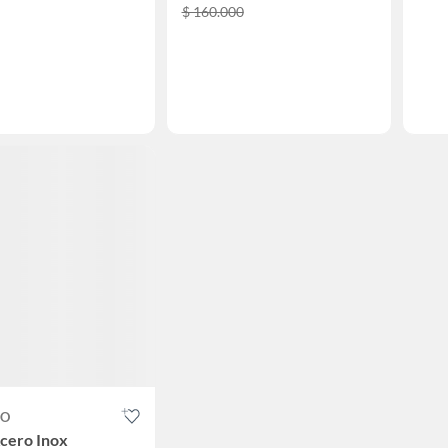
$ 160.000
CO
 Acero Inox