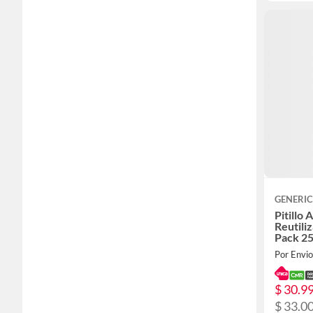
GENERI
Pitillo
Reutil
Pack 2
Por Envio
$ 30.9
$ 33.0