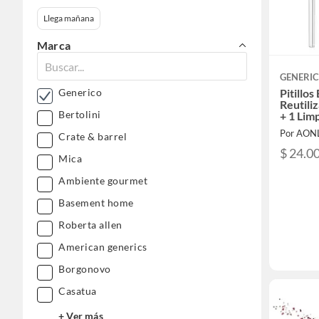
Llega mañana
Marca
GENERI
Pitillos
Generico
Reutili
Bertolini
+ 1 Lim
Por AON
Crate & barrel
$ 24.0
Mica
Ambiente gourmet
Basement home
Roberta allen
American generics
Borgonovo
Casatua
+ Ver más