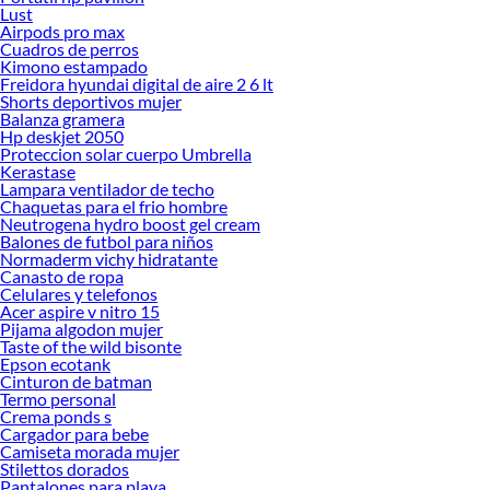
Lust
Airpods pro max
Cuadros de perros
Kimono estampado
Freidora hyundai digital de aire 2 6 lt
Shorts deportivos mujer
Balanza gramera
Hp deskjet 2050
Proteccion solar cuerpo Umbrella
Kerastase
Lampara ventilador de techo
Chaquetas para el frio hombre
Neutrogena hydro boost gel cream
Balones de futbol para niños
Normaderm vichy hidratante
Canasto de ropa
Celulares y telefonos
Acer aspire v nitro 15
Pijama algodon mujer
Taste of the wild bisonte
Epson ecotank
Cinturon de batman
Termo personal
Crema ponds s
Cargador para bebe
Camiseta morada mujer
Stilettos dorados
Pantalones para playa