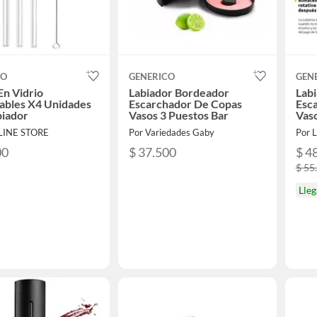
CO
GENERICO
GEN
 En Vidrio
Labiador Bordeador
Lab
zables X4 Unidades
Escarchador De Copas
Esc
piador
Vasos 3 Puestos Bar
Vaso
LINE STORE
Por Variedades Gaby
Por 
00
$ 37.500
$ 4
$ 55
Lle