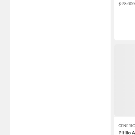
$ 78.000
GENERI
Pitillo