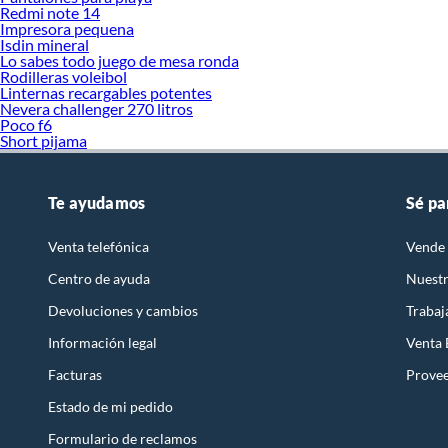
Redmi note 14
Impresora pequena
Isdin mineral
Lo sabes todo juego de mesa ronda
Rodilleras voleibol
Linternas recargables potentes
Nevera challenger 270 litros
Poco f6
Short pijama
Te ayudamos
Sé pa
Venta telefónica
Vende 
Centro de ayuda
Nuestr
Devoluciones y cambios
Trabaj
Información legal
Venta
Facturas
Prove
Estado de mi pedido
Formulario de reclamos