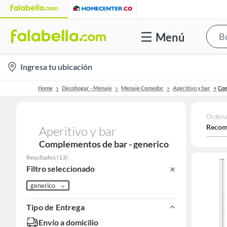
Menú
location-
Ingresa tu ubicación
icon
Home
Decohogar - Menaje
Menaje Comedor
Aperitivo y bar
Com
Ordena
Recom
Aperitivo y bar
Complementos de bar - generico
Resultados
(
13
)
Filtro seleccionado
generico
Tipo de Entrega
Envío a domicilio