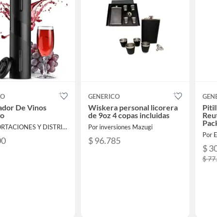
CO
GENERICO
GEN
ador De Vinos
Wiskera personal licorera
Piti
co
de 9oz 4 copas incluidas
Reut
Pac
Por IMPORTACIONES Y DISTRIBUCIONES ROMAN S.A.S
Por inversiones Mazugi
Por E
00
$ 96.785
$ 3
$ 77