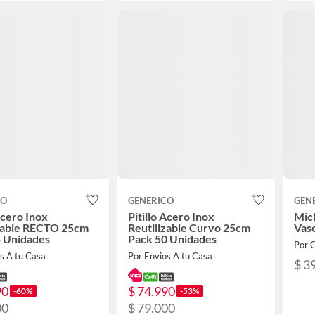
CO
GENERICO
GEN
 Acero Inox
Pitillo Acero Inox
Mic
izable RECTO 25cm
Reutilizable Curvo 25cm
Vas
5 Unidades
Pack 50 Unidades
Por 
s A tu Casa
Por Envios A tu Casa
$ 3
90
$ 74.990
-60%
-53%
00
$ 79.000