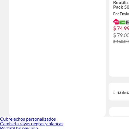
Reutil
Pack 5
Por Envio
$ 74.9
$ 79.0
$ 160.0
1 - 13 de 
Cubrelechos personalizados
Camiseta rayas negras y blancas
Portatil hp pavilion