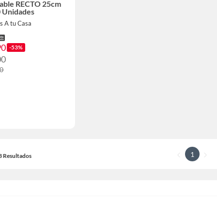
izable RECTO 25cm
0 Unidades
s A tu Casa
90
-53%
00
00
1
13 Resultados