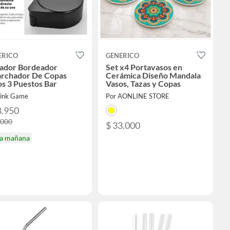
ERICO
GENERICO
iador Bordeador
Set x4 Portavasos en
archador De Copas
Cerámica Diseño Mandala
s 3 Puestos Bar
Vasos, Tazas y Copas
Link Game
Por AONLINE STORE
8.950
.000
$ 33.000
ga mañana