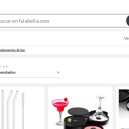
Search
Bar
Ve
plementos de bar
r por
:
endados