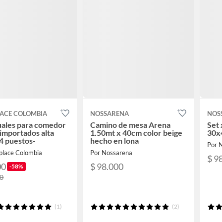
LACE COLOMBIA
NOSSARENA
NOS
uales para comedor
Camino de mesa Arena
Set 
 importados alta
1.50mt x 40cm color beige
30x
 4 puestos-
hecho en lona
Por 
iplace Colombia
Por Nossarena
$ 9
00
$ 98.000
-58%
00
(1)
(2)