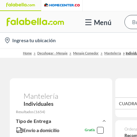
Menú
location-
Ingresa tu ubicación
icon
Home
Decohogar - Menaje
Menaje Comedor
Mantelería
Individ
Mantelería
Individuales
CUADR
Resultados
(
1654
)
Tipo de Entrega
Ordena
Envío a domicilio
Gratis
Recom