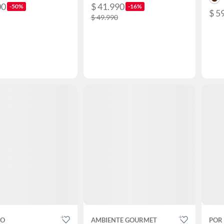
00
$ 41.990
-50%
-16%
$ 5
$ 49.990
CO
AMBIENTE GOURMET
POR 