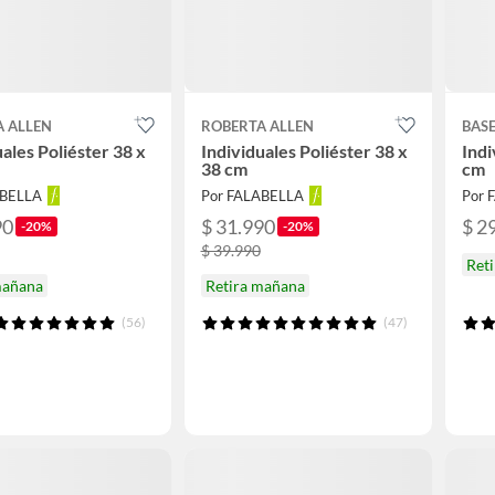
A ALLEN
ROBERTA ALLEN
BAS
uales Poliéster 38 x
Individuales Poliéster 38 x
Indi
38 cm
cm
ABELLA
Por FALABELLA
Por 
90
$ 31.990
$ 2
-20%
-20%
$ 39.990
Ret
mañana
Retira mañana
(56)
(47)