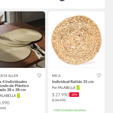
ERTA ALLEN
MICA
x 4 Individuales
Individual Rattán 35 cm
ndo de Plástico
Por FALABELLA
ado 38 x 38 cm
$ 27.990
-20%
FALABELLA
$ 34.990
5.990
.990
+500 Unidades Vendidas