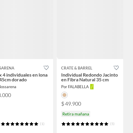
SARENA
CRATE & BARREL
x 4 individuales en lona
Individual Redondo Jacinto
45cm dorado
en Fibra Natural 35 cm
Nossarena
Por FALABELLA
8.000
$ 49.900
Retira mañana
(1)
(5)