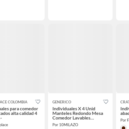
LACE COLOMBIA
GENERICO
CRAT
uales para comedor
Individuales X 4 Unid
Indi
ados alta calidad 4
Manteles Redondo Mesa
abac
-
Comedor Lavables
Por 
Decoración
place
Por 10MILAZO