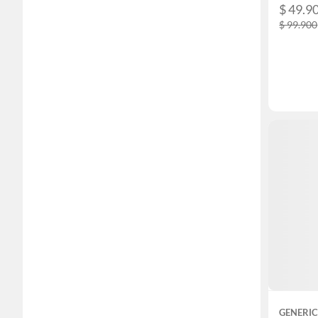
$ 49.9
$ 99.900
GENERI