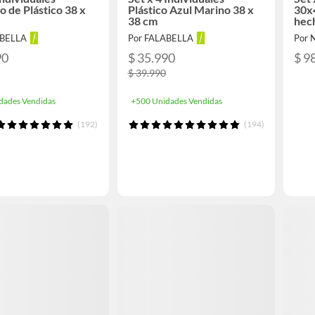
 de Plástico 38 x
Plástico Azul Marino 38 x
30x
38 cm
hech
ABELLA
Por FALABELLA
Por 
90
$ 35.990
$ 9
$ 39.990
dades Vendidas
+500 Unidades Vendidas
(192)
(194)