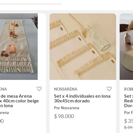
ENA
NOSSARENA
ROB
 de mesa Arena
Set x 4 individuales en lona
Set 
x 40cm color beige
30x45cm dorado
Redo
n lona
Dor
Por Nossarena
arena
Por 
$ 98.000
00
$ 3
$ 39