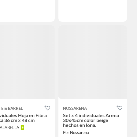
E & BARREL
NOSSARENA
viduales Hoja en Fibra
Set x 4 individuales Arena
á 36 cm x 48 cm
30x45cm color beige
hechos en lona.
FALABELLA
Por Nossarena