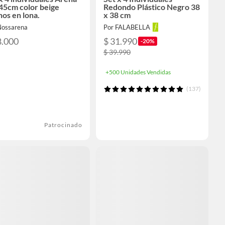
45cm color beige
Redondo Plástico Negro 38
os en lona.
x 38 cm
Nossarena
Por FALABELLA
8.000
$ 31.990
-20%
$ 39.990
+500 Unidades Vendidas
(137)
Patrocinado