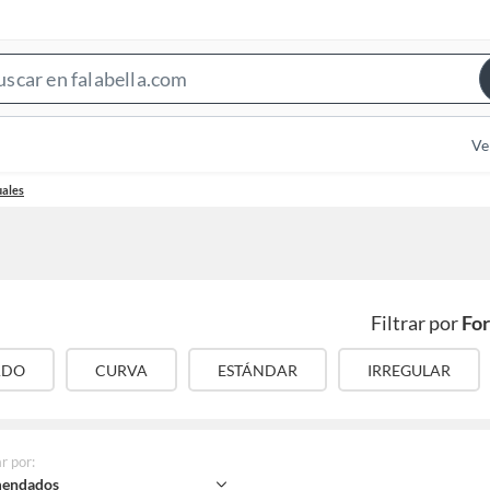
Search
Bar
Ve
uales
Filtrar por
Fo
ADO
CURVA
ESTÁNDAR
IRREGULAR
r por
:
endados