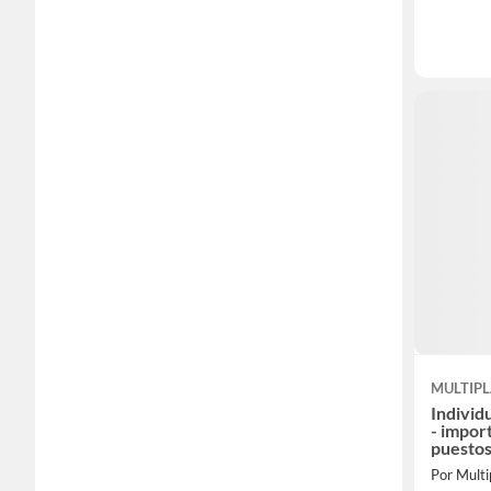
MULTIP
Individ
- import
puestos
Por Multi