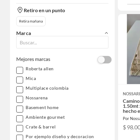
Retiro en un punto
Retira mañana
Marca
Mejores marcas
Roberta allen
Mica
Multiplace colombia
NOSSAR
Nossarena
Camino
1.50mt 
Basement home
hecho e
Ambiente gourmet
Por Noss
$ 98.0
Crate & barrel
Por ejemplo diseño y decoracion