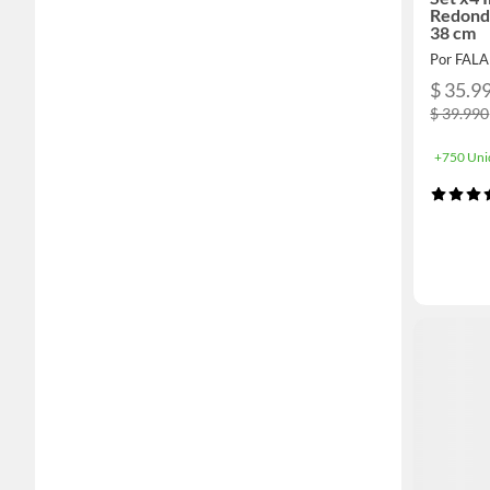
Redondo
38 cm
Por FAL
$ 35.9
$ 39.990
+750 Uni