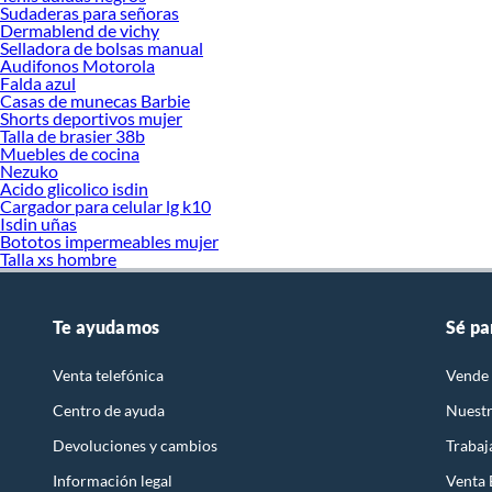
Sudaderas para señoras
Dermablend de vichy
Selladora de bolsas manual
Audifonos Motorola
Falda azul
Casas de munecas Barbie
Shorts deportivos mujer
Talla de brasier 38b
Muebles de cocina
Nezuko
Acido glicolico isdin
Cargador para celular lg k10
Isdin uñas
Bototos impermeables mujer
Talla xs hombre
Te ayudamos
Sé pa
Venta telefónica
Vende 
Centro de ayuda
Nuestr
Devoluciones y cambios
Trabaj
Información legal
Venta