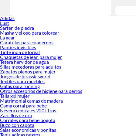
Adidas
Lust
Sarten de piedra
Masha y el oso para colorear
La gear
Caratulas para cuadernos
Panties invisibles
Tinte inoa de loreal
Chaquetas de jean para mujer
Tetera hervidor de agua
Sillas mecedoras para adultos
Zapatos planos para mujer
Juegos de jurassic world
Textiles para muebles
Gafas para running
Otros accesorios de higiene para perros
Talla xxl mujer
Matrimonial camas de madera
Cama corral para bebe
Nevera centrales 220 litros
Zarcillos de oro
Corrales para bebe bogota
Buzo con capota
Salas economicas y bonitas
Tenis adidas negros