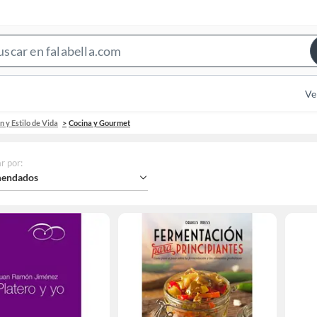
Search
Bar
Ve
 y Estilo de Vida
Cocina y Gourmet
r por
:
endados