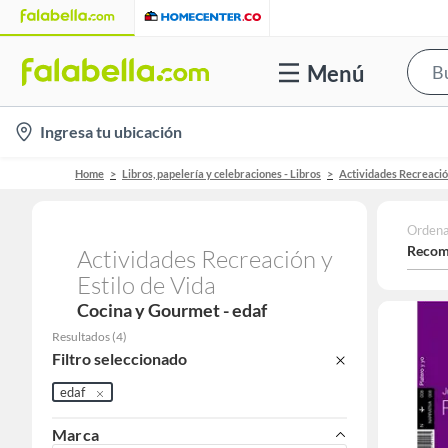
Menú
location-
Ingresa tu ubicación
icon
Home
Libros, papelería y celebraciones - Libros
Actividades Recreación
Ordena
Recom
Actividades Recreación y
Estilo de Vida
Cocina y Gourmet - edaf
Resultados
(
4
)
Filtro seleccionado
edaf
Marca