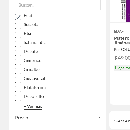
Edaf
Susaeta
EDAF
Rba
Platero
Jiméne
Salamandra
Debate
$ 49.0
Generico
Llega m
Grijalbo
Gustavo gili
Plataforma
Debolsillo
+ Ver más
Precio
1 - 4 de 4