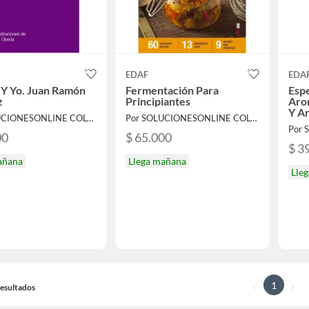
EDAF
EDA
 Y Yo. Juan Ramón
Fermentación Para
Espe
z
Principiantes
Aro
Y A
Por SOLUCIONESONLINE COLOMBIA SAS
Por SOLUCIONESONLINE COLOMBIA SAS
00
$ 65.000
$ 3
añana
Llega mañana
Lle
1
 Resultados