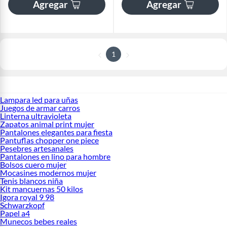
Agregar
Agregar
1
Lampara led para uñas
Juegos de armar carros
Linterna ultravioleta
Zapatos animal print mujer
Pantalones elegantes para fiesta
Pantuflas chopper one piece
Pesebres artesanales
Pantalones en lino para hombre
Bolsos cuero mujer
Mocasines modernos mujer
Tenis blancos niña
Kit mancuernas 50 kilos
Igora royal 9 98
Schwarzkopf
Papel a4
Munecos bebes reales