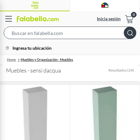
Inicia sesión
Search
Bar
location-
Ingresa tu ubicación
icon
Home
Muebles y Organización - Muebles
Muebles - sensi dacqua
Resultados
(
24
)