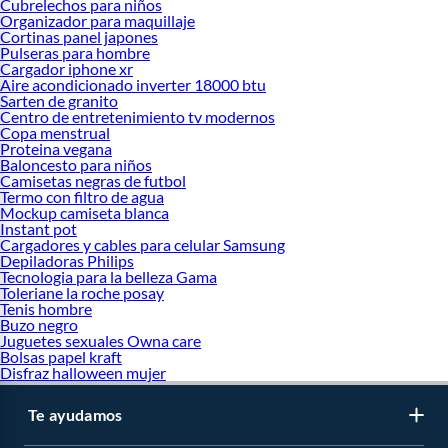
Cubrelechos para niños
Organizador para maquillaje
Cortinas panel japones
Pulseras para hombre
Cargador iphone xr
Aire acondicionado inverter 18000 btu
Sarten de granito
Centro de entretenimiento tv modernos
Copa menstrual
Proteina vegana
Baloncesto para niños
Camisetas negras de futbol
Termo con filtro de agua
Mockup camiseta blanca
Instant pot
Cargadores y cables para celular Samsung
Depiladoras Philips
Tecnologia para la belleza Gama
Toleriane la roche posay
Tenis hombre
Buzo negro
Juguetes sexuales Owna care
Bolsas papel kraft
Disfraz halloween mujer
Te ayudamos