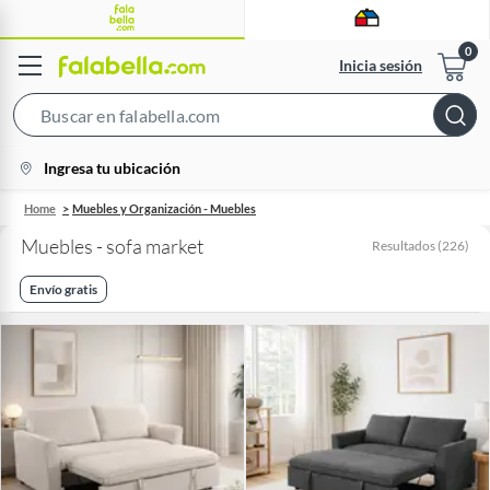
Inicia sesión
Search
Bar
location-
Ingresa tu ubicación
icon
Home
Muebles y Organización - Muebles
Muebles - sofa market
Resultados
(
226
)
Envío gratis