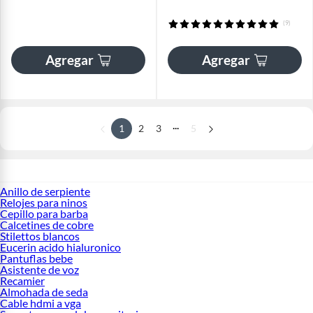
(9)
Agregar
Agregar
...
1
2
3
5
Anillo de serpiente
Relojes para ninos
Cepillo para barba
Calcetines de cobre
Stilettos blancos
Eucerin acido hialuronico
Pantuflas bebe
Asistente de voz
Recamier
Almohada de seda
Cable hdmi a vga