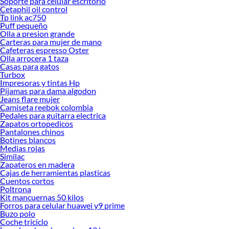
Soporte para celular escritorio
Cetaphil oil control
Tp link ac750
Puff pequeño
Olla a presion grande
Carteras para mujer de mano
Cafeteras espresso Oster
Olla arrocera 1 taza
Casas para gatos
Turbox
Impresoras y tintas Hp
Pijamas para dama algodon
Jeans flare mujer
Camiseta reebok colombia
Pedales para guitarra electrica
Zapatos ortopedicos
Pantalones chinos
Botines blancos
Medias rojas
Similac
Zapateros en madera
Cajas de herramientas plasticas
Cuentos cortos
Poltrona
Kit mancuernas 50 kilos
Forros para celular huawei y9 prime
Buzo polo
Coche triciclo