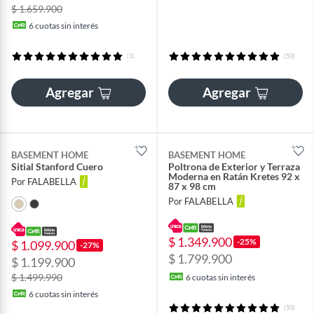
$ 1.659.900
6
cuotas sin interés
(1)
(50)
Agregar
Agregar
BASEMENT HOME
BASEMENT HOME
Sitial Stanford Cuero
Poltrona de Exterior y Terraza
Moderna en Ratán Kretes 92 x
Por FALABELLA
87 x 98 cm
Por FALABELLA
$ 1.349.900
-25%
$ 1.099.900
-27%
$ 1.799.900
$ 1.199.900
$ 1.499.990
6
cuotas sin interés
6
cuotas sin interés
(50)