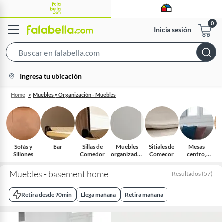
Inicia sesión
Search
Bar
location-
Ingresa tu ubicación
icon
Home
Muebles y Organización - Muebles
Sofás y
Bar
Sillas de
Muebles
Sitiales de
Mesas
Sillones
Comedor
organizador
Comedor
centro,
B
es
auxiliares y
arrimos
Muebles - basement home
Resultados
(
57
)
Retira desde 90min
Llega mañana
Retira mañana