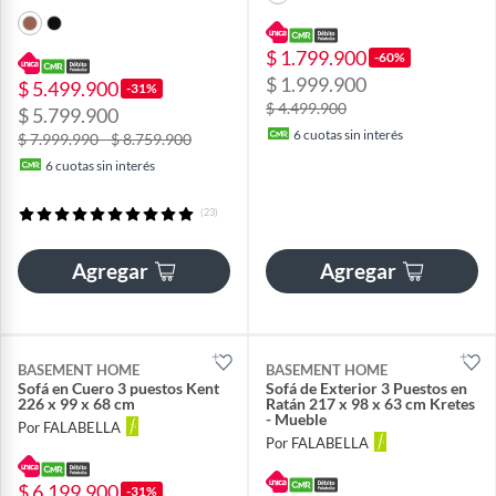
Falabella
$ 1.799.900
-60%
$ 1.999.900
$ 5.499.900
-31%
$ 4.499.900
$ 5.799.900
6
cuotas sin interés
$ 7.999.990 - $ 8.759.900
6
cuotas sin interés
(23)
Agregar
Agregar
BASEMENT HOME
BASEMENT HOME
Sofá en Cuero 3 puestos Kent
Sofá de Exterior 3 Puestos en
226 x 99 x 68 cm
Ratán 217 x 98 x 63 cm Kretes
- Mueble
Por FALABELLA
Por FALABELLA
$ 6.199.900
-31%