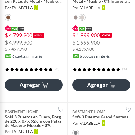
con Patas de Metal - Mueble -
Metal - Mueble - 0% Interés a
0% Interés a 3, 6 o 12 Cuotas
3, 6 o 12 Cuotas Pagando con
Por FALABELLA
Por FALABELLA
Pagando con tu CMR Banco
tu CMR Banco Falabella
Falabella
$ 4.799.900
$ 1.899.900
-36%
-56%
$ 4.999.900
$ 1.999.900
$ 7.499.990
$ 4.299.900
6
cuotas sin interés
6
cuotas sin interés
(31)
(10)
Agregar
Agregar
BASEMENT HOME
BASEMENT HOME
Sofá 3 Puestos en Cuero, Borg
Sofá 3 Puestos Grand Santana
de 220 x 87 x 92 cm con Patas
Por FALABELLA
de Madera- Mueble - 0%
Interés a 3, 6 o 12 Cuotas
Por FALABELLA
Pagando con tu CMR Banco