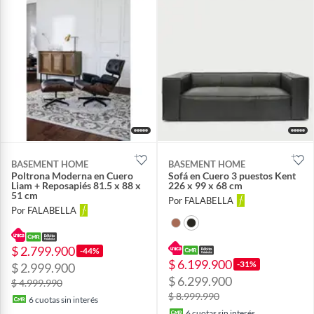
BASEMENT HOME
BASEMENT HOME
Poltrona Moderna en Cuero
Sofá en Cuero 3 puestos Kent
Liam + Reposapiés 81.5 x 88 x
226 x 99 x 68 cm
51 cm
Por FALABELLA
Por FALABELLA
$ 2.799.900
-44%
$ 6.199.900
-31%
$ 2.999.900
$ 6.299.900
$ 4.999.990
$ 8.999.990
6
cuotas sin interés
6
cuotas sin interés