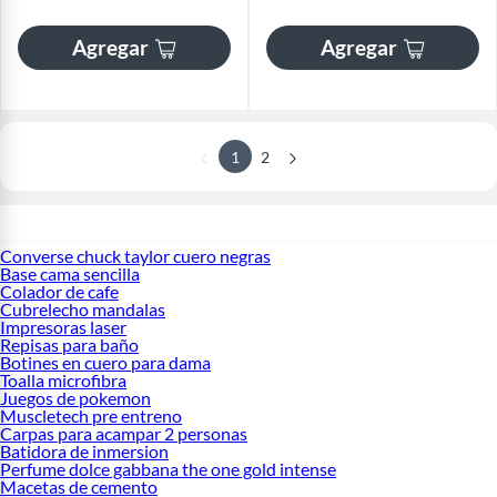
Agregar
Agregar
1
2
Converse chuck taylor cuero negras
Base cama sencilla
Colador de cafe
Cubrelecho mandalas
Impresoras laser
Repisas para baño
Botines en cuero para dama
Toalla microfibra
Juegos de pokemon
Muscletech pre entreno
Carpas para acampar 2 personas
Batidora de inmersion
Perfume dolce gabbana the one gold intense
Macetas de cemento