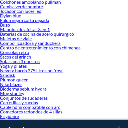
Colchones amoblando pullman
Camisa verde hombre
Tocador con luces led
Dylan blue
Falda negra corta pegada
Buzo
Maquina de afeitar 3 en 1
Baterias de cocina de acero quirurgico
Maletas de viaje
Combo licuadora y sanduchera
Centro de entretenimiento con chimenea
Consolas retro
Sacos del grinch
Sofa cama 3 puestos
Yoga y pilates
Nevera haceb 375 litros no frost
Sandisk
Plumon queen
Nike blazer
Bioderma sebium hydra
Mug stanley
Conjuntos de sudaderas
Carretillas y ruedas
Cable hdmi compatible con arc
Comedores redondos de 4 sillas
Frigidaire