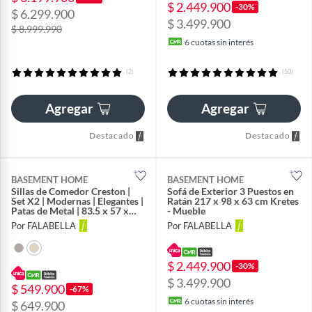
$ 2.449.900
-30%
$ 6.299.900
$ 3.499.900
$ 8.999.990
6
cuotas sin interés
(2)
(50)
Agregar
Agregar
Destacado
Destacado
BASEMENT HOME
BASEMENT HOME
Sillas de Comedor Creston |
Sofá de Exterior 3 Puestos en
Set X2 | Modernas | Elegantes |
Ratán 217 x 98 x 63 cm Kretes
Patas de Metal | 83.5 x 57 x
- Mueble
48.5 cm
Por FALABELLA
Por FALABELLA
$ 2.449.900
-30%
$ 3.499.900
$ 549.900
-67%
6
cuotas sin interés
$ 649.900