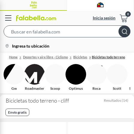
Inicia sesión
Search
Bar
location-
Ingresa tu ubicación
icon
Home
Deportes y aire libre - Ciclismo
Bicicletas
Bicicletas todo terreno
Gw
Roadmaster
Scoop
Optimus
Roca
Scott
Sp
Bicicletas todo terreno - cliff
Resultados
(
14
)
Envío gratis