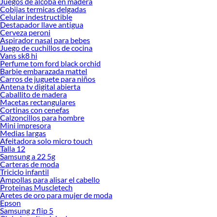
Juegos de alcoba en madera
Cobijas termicas delgadas
Celular indestructible
Destapador llave antigua
Cerveza peroni
Aspirador nasal para bebes
Juego de cuchillos de cocina
Vans sk8 hi
Perfume tom ford black orchid
Barbie embarazada mattel
Carros de juguete para niños
Antena tv digital abierta
Caballito de madera
Macetas rectangulares
Cortinas con cenefas
Calzoncillos para hombre
Mini impresora
Medias largas
Afeitadora solo micro touch
Talla 12
Samsung a 22 5g
Carteras de moda
Triciclo infantil
Ampollas para alisar el cabello
Proteinas Muscletech
Aretes de oro para mujer de moda
Epson
Samsung z flip 5