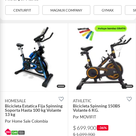
CENTURFIT
MAGNUX COMPANY
GYMAX
S
HOMESALE
ATHLETIC
Bicicleta Estatica Fija Spinning
Bicicleta Spinning 150BS
Soporta Hasta 100 kg Volante
Volante 6 KG.
13 kg
Por MOVIFIT
Por Home Sale Colombia
$ 699.900
-36%
$ 1.099.900