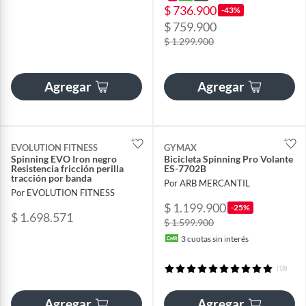
$ 736.900
-43%
$ 759.900
$ 1.299.900
Agregar
Agregar
EVOLUTION FITNESS
GYMAX
Spinning EVO Iron negro
Bicicleta Spinning Pro Volante
Resistencia fricción perilla
ES-7702B
tracción por banda
Por ARB MERCANTIL
Por EVOLUTION FITNESS
$ 1.199.900
-25%
$ 1.698.571
$ 1.599.900
3
cuotas sin interés
(18)
Agregar
Agregar