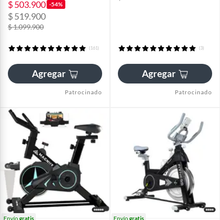
$ 503.900
-54%
$ 519.900
$ 1.099.900
(161)
(3)
Agregar
Agregar
Patrocinado
Patrocinado
Envío
gratis
Envío
gratis