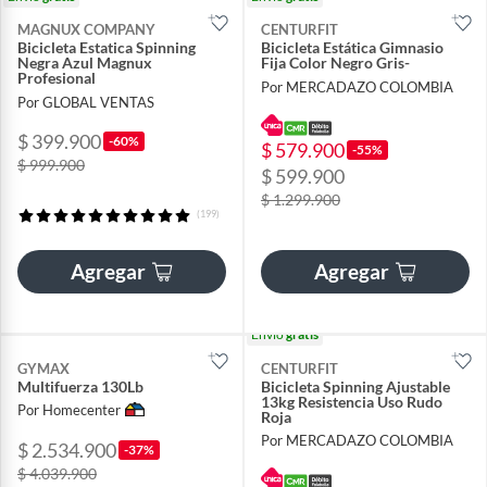
MAGNUX COMPANY
CENTURFIT
Bicicleta Estatica Spinning
Bicicleta Estática Gimnasio
Negra Azul Magnux
Fija Color Negro Gris-
Profesional
Por MERCADAZO COLOMBIA
Por GLOBAL VENTAS
$ 399.900
-60%
$ 579.900
-55%
$ 999.900
$ 599.900
$ 1.299.900
(199)
Agregar
Agregar
Envío
gratis
GYMAX
CENTURFIT
Multifuerza 130Lb
Bicicleta Spinning Ajustable
13kg Resistencia Uso Rudo
Por Homecenter
Roja
Por MERCADAZO COLOMBIA
$ 2.534.900
-37%
$ 4.039.900