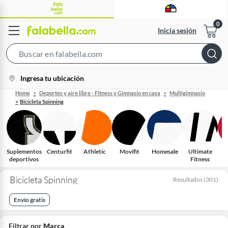
Inicia sesión
Search
Bar
location-
Ingresa tu ubicación
icon
Home
Deportes y aire libre - Fitness y Gimnasio en casa
Multigimnasio
Bicicleta Spinning
Suplementos
Centurfit
Athletic
Movifit
Homesale
Ultimate
deportivos
Fitness
Bicicleta Spinning
Resultados
(
301
)
Envío gratis
Filtrar por
Marca