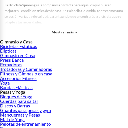
La
Bicicleta Spinning
es la compañera perfecta para aquellos que buscan
mejorar su condición física desde casa. En Falabella Colombia, te ofrecemos una
selección variada y de calidad, garantizando que encontrarás la bicicleta que se
adapte a tus necesidades.
Variedad de modelos para cada nivel de entrenamiento.
Mostrar más
Pago fácil con opciones como
PSE
, Efecty o en cuotas CMR.
Envío a todo el país y
retiro en tienda
s físicas con nuestro
Click & Collect
.
Gimnasio y Casa
Bicicletas Estáticas
En Falabella Colombia, nos enorgullece ser curadores de un catálogo que
Elípticas
combina calidad, estilo y tecnología, ofreciendo
bicicletas estatica spinning
sin
Gimnasio en Casa
marca específica pero con alto rendimiento. Disfruta de 30 días para cambios y
Press Banca
Remadoras
devoluciones, asegurando una experiencia de compra sin preocupaciones.
Trotadoras y Caminadoras
Beneficios de comprar bicicletas de spinning en Falabella Colombia 🏆
Fitness y Gimnasio en casa
Accesorios Fitness
Elige entre bicicletas de materiales resistentes como acero inoxidable que
Yoga
garantizan durabilidad. Las opciones en
bicicleta estatica
incluyen tecnología
Bandas Elásticas
Pesas y Yoga
avanzada que permite ajustar la resistencia a tu nivel. Precios competitivos en
Bloques de Yoga
COP aseguran una compra inteligente y accesible.
Cuerdas para saltar
Discos y Barras
Explora los diferentes tipos de bicicletas de spinning en Falabella
Guantes para pesas y gym
Colombia 🛍️
Mancuernas y Pesas
Mat de Yoga
Opciones para principiantes en bicicleta spinning
Pelotas de entrenamiento
Si eres nuevo en el mundo del
spinning bicicleta
, te recomendamos modelos con