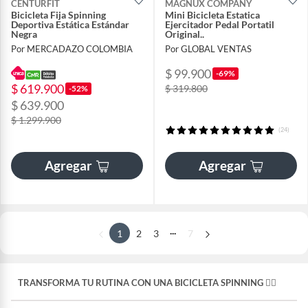
CENTURFIT
MAGNUX COMPANY
Bicicleta Fija Spinning
Mini Bicicleta Estatica
Deportiva Estática Estándar
Ejercitador Pedal Portatil
Negra
Original..
Por MERCADAZO COLOMBIA
Por GLOBAL VENTAS
$ 99.900
-69%
$ 619.900
$ 319.800
-52%
$ 639.900
$ 1.299.900
(24)
Agregar
Agregar
...
1
2
3
7
TRANSFORMA TU RUTINA CON UNA BICICLETA SPINNING 🚴‍♂️